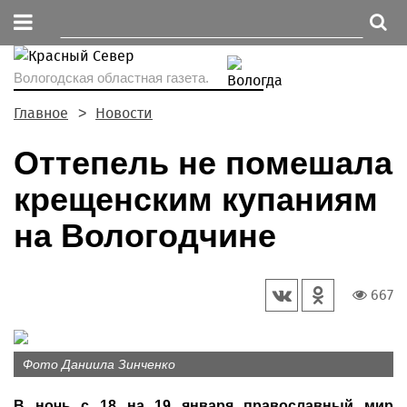
Вологодская областная газета.
Главное
Новости
Оттепель не помешала
крещенским купаниям
на Вологодчине
667
Фото Даниила Зинченко
В ночь с 18 на 19 января православный мир