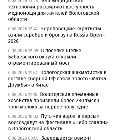
Телемедицинские
6.08.2026 13:28
технологии расширяют доступность
медпомощи для жителей Вологодской
области
Череповецкие каратисты
6.08.2026 12:42
взяли серебро и бронзу на Russia Open -
2026
В поселке Щепье
6.08.2026 12:09
Бабаевского округа открыли
отремонтированный мост
Вологодская шахматистка в
6.08.2026 11:44
составе сборной РФ взяла золото «Матча
Дружбы» в Китае
Вологодские племенные
6.08.2026 11:15
хозяйства произвели более 280 тысяч
тонн молока за первое полугодие
Путь «из варяг в персы»
6.08.2026 10:32
воссоздадут на фестивале «Небо славян»
в Вологодской области
Завершается ремонт
6.08.2026 09:58