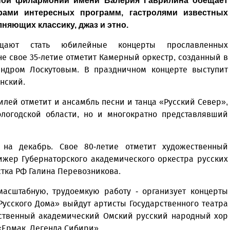
тной филармонии имени Валерия Гаврилина обещает
ами интересных программ, гастролями известных
няющих классику, джаз и этно.
ают стать юбилейные концерты прославленных
е свое 35-летие отметит Камерный оркестр, созданный в
ндром Лоскутовым. В праздничном концерте выступит
нский.
лей отметит и ансамбль песни и танца «Русский Север»,
ологодской области, но и многократно представлявший
на декабрь. Свое 80-летие отметит художественный
жер Губернаторского академического оркестра русских
тка РФ Галина Перевозникова.
асштабную, трудоемкую работу - организует концерты
Русского Дома» выйдут артисты Государственного театра
арственный академический Омский русский народный хор
«Ермак. Легенда Сибири».