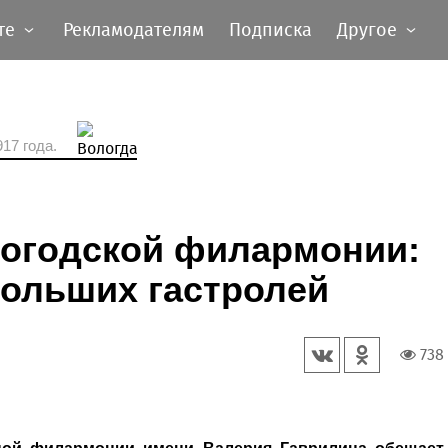
те
Рекламодателям
Подписка
Другое
17 года.
логодской филармонии:
больших гастролей
738