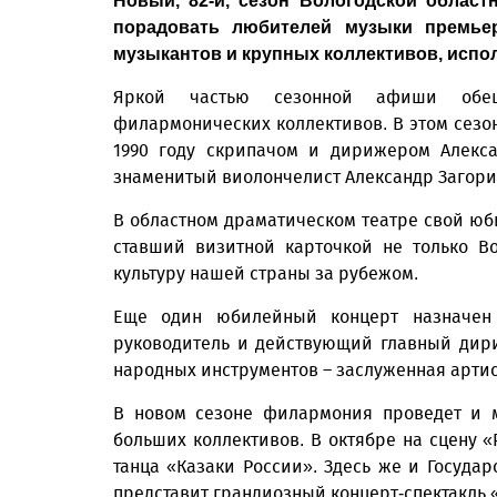
Новый, 82-й, сезон Вологодской облас
порадовать любителей музыки премьер
музыкантов и крупных коллективов, испол
Яркой частью сезонной афиши обещ
филармонических коллективов. В этом сезон
1990 году скрипачом и дирижером Алекса
знаменитый виолончелист Александр Загори
В областном драматическом театре свой юби
ставший визитной карточкой не только В
культуру нашей страны за рубежом.
Еще один юбилейный концерт назначен 
руководитель и действующий главный дири
народных инструментов – заслуженная артис
В новом сезоне филармония проведет и м
больших коллективов. В октябре на сцену «
танца «Казаки России». Здесь же и Госуд
представит грандиозный концерт-спектакль 