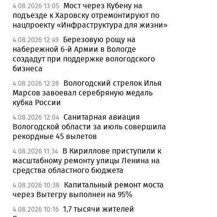
Мост через Кубену на
4.08.2026 13:05
подъезде к Харовску отремонтируют по
нацпроекту «Инфраструктура для жизни»
Березовую рощу на
4.08.2026 12:49
набережной 6-й Армии в Вологде
создадут при поддержке вологодского
бизнеса
Вологодский стрелок Илья
4.08.2026 12:28
Марсов завоевал серебряную медаль
кубка России
Санитарная авиация
4.08.2026 12:04
Вологодской области за июль совершила
рекордные 45 вылетов
В Кириллове приступили к
4.08.2026 11:34
масштабному ремонту улицы Ленина на
средства областного бюджета
Капитальный ремонт моста
4.08.2026 10:38
через Вытегру выполнен на 95%
1,7 тысячи жителей
4.08.2026 10:16