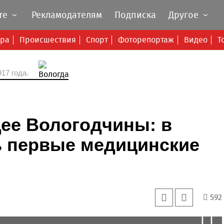
те
Рекламодателям
Подписка
Другое
ура
Происшествия
Спорт
Фоторепортаж
Видео
Т
17 года.
ее Вологодчины: в
ь первые медицинские
592