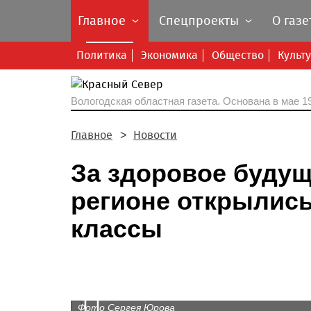
Главное
Спецпроекты
О газе
Политика
Экономика
Общество
Культ
Вологодская областная газета.
Основана в мае 19
Главное
Новости
За здоровое будущ
регионе открылис
классы
Prev
Алла Агеева.
Фото Сергея Юрова