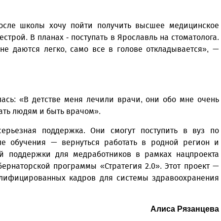
 после школы хочу пойти получить высшее медицинское
трой. В планах - поступать в Ярославль на стоматолога.
е даются легко, само все в голове откладывается», —
ась: «В детстве меня лечили врачи, они обо мне очень
гать людям и быть врачом».
ерьезная поддержка. Они смогут поступить в вуз по
ле обучения — вернуться работать в родной регион и
й поддержки для медработников в рамках нацпроекта
ернаторской программы «Стратегия 2.0». Этот проект —
алифицированных кадров для системы здравоохранения
Уважаемые посетители сайта
Мы рады приветствовать ва
на обновленном Интернет-
Алиса Рязанцева
ресурсе газеты «Красный
Надежда