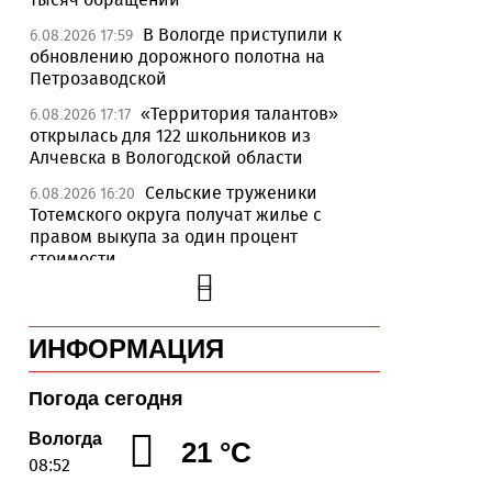
В Вологде приступили к
6.08.2026 17:59
обновлению дорожного полотна на
Петрозаводской
«Территория талантов»
6.08.2026 17:17
открылась для 122 школьников из
Алчевска в Вологодской области
Сельские труженики
6.08.2026 16:20
Тотемского округа получат жилье с
правом выкупа за один процент
стоимости
Детская футбольная секция
6.08.2026 15:42
ВоГУ получила поддержку РФС
ИНФОРМАЦИЯ
Уникальный трейл и
6.08.2026 15:08
силовые шоу приготовили округа
Вологодчины ко Дню физкультурника
Погода сегодня
Робот Макс на Госуслугах
6.08.2026 14:31
Вологда
21 °C
поможет вологжанам оформить выплату
08:52
на первоклассника