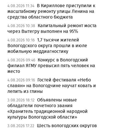
В Кириллове приступили к
4.08.2026 11:34
масштабному ремонту улицы Ленина на
средства областного бюджета
Капитальный ремонт моста
4.08.2026 10:38
через Вытегру выполнен на 95%
1,7 тысячи жителей
4.08.2026 10:16
Вологодского округа прошли в июле
мобильную меддиагностику
Конкурс в Вологодский
4.08.2026 09:46
филиал ЯГМУ превысил пять человек на
место
Гостей фестиваля «Небо
4.08.2026 09:16
славян» на Вологодчине научат ковать и
лепить из глины
Объявлены новые
3.08.2026 18:12
обладатели почетного звания
«Хранитель традиционной народной
культуры Вологодской области»
Шесть вологодских округов
3.08.2026 17:22