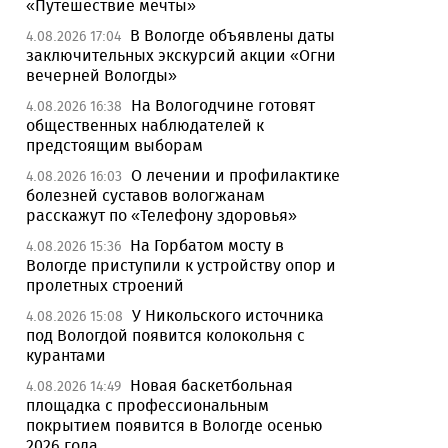
«Путешествие мечты»
В Вологде объявлены даты
4.08.2026 17:04
заключительных экскурсий акции «Огни
вечерней Вологды»
На Вологодчине готовят
4.08.2026 16:38
общественных наблюдателей к
предстоящим выборам
О лечении и профилактике
4.08.2026 16:03
болезней суставов вологжанам
расскажут по «Телефону здоровья»
На Горбатом мосту в
4.08.2026 15:36
Вологде приступили к устройству опор и
пролетных строений
У Никольского источника
4.08.2026 15:08
под Вологдой появится колокольня с
курантами
Новая баскетбольная
4.08.2026 14:49
площадка с профессиональным
покрытием появится в Вологде осенью
2026 года