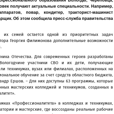
рофессионального образования Вологды, Череповца,
ловек получают актуальные специальности. Например,
паратов, повар, кондитер, тракторист-машинист
арщик. Об этом сообщила пресс-служба правительства
и их семей остается одной из приоритетных задач
атора Георгия Филимонова дополнительные возможности
.
тника Отечества. Для современных героев разработаны
Вологодчине участники СВО и их дети, получающие
ли техникумах, вузах или филиалах, расположенных на
ональное обучение за счет средств областного бюджета,
сандр Ершов. – Для них доступны 63 программы, которые
нных мастерских колледжей и техникумов, созданных в
литет».
амках «Профессионалитета» в колледжах и техникумах,
атории и мастерские, где воссозданы реальные рабочие