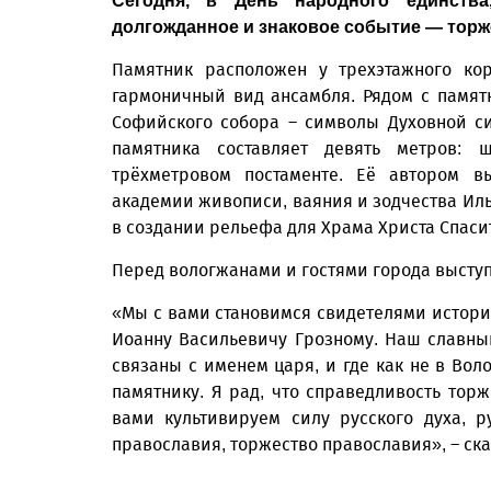
Сегодня, в День народного единств
долгожданное и знаковое событие — торж
Памятник расположен у трехэтажного кор
гармоничный вид ансамбля. Рядом с памят
Софийского собора – символы Духовной си
памятника составляет девять метров: 
трёхметровом постаменте. Её автором вы
академии живописи, ваяния и зодчества Ил
в создании рельефа для Храма Христа Спаси
Перед вологжанами и гостями города высту
«Мы с вами становимся свидетелями истори
Иоанну Васильевичу Грозному. Наш славны
связаны с именем царя, и где как не в Вол
памятнику. Я рад, что справедливость торж
вами культивируем силу русского духа, 
православия, торжество православия», – ск