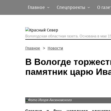
Главное
Спецпроекты
О газе
Вологодская областная газета.
Основана в мае 19
Главное
Новости
В Вологде торжес
памятник царю Ив
Фото Игоря Аксеновского