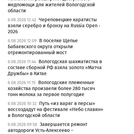
медпомощи для жителей Вологодской
области
Череповецкие каратисты
6.08.2026 12:42
взяли серебро и бронзу на Russia Open -
2026
В поселке Щепье
6.08.2026 12:09
Бабаевского округа открыли
отремонтированный мост
Вологодская шахматистка в
6.08.2026 11:44
составе сборной РФ взяла золото «Матча
Дружбы» в Китае
Вологодские племенные
6.08.2026 11:15
хозяйства произвели более 280 тысяч
тонн молока за первое полугодие
Путь «из варяг в персы»
6.08.2026 10:32
воссоздадут на фестивале «Небо славян»
в Вологодской области
Завершается ремонт
6.08.2026 09:58
автодороги Усть-Алексеево –