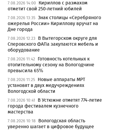
Кириллов с размахом
7.08.2026 14:00
отметит свой 250-летний юбилей
Знак столицы «Серебряного
7.08.2026 13:35
ожерелья России» Кириллову вручат на
Дне города
В Вытегорском округе для
7.08.2026 12:23
Сперовского ФАПа закупаются мебель и
оборудование
Готовность котельных к
7.08.2026 11:42
отопительному сезону на Вологодчине
превысила 65%
Новые аппараты МРТ
7.08.2026 11:25
установят в двух медучреждениях
Вологодской области
В Устюжне отметят 774-летие
7.08.2026 10:41
города фестивалем кузнечного
мастерства
Вологодская область
7.08.2026 10:18
уверенно шагает в цифровое будущее