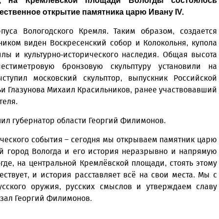
а, на Кремлёвской площади Вологды состоялось
ественное открытие памятника царю Ивану IV.
пуса Вологодского Кремля. Таким образом, создается
ником виден Воскресенский собор и Колокольня, купола
лы и культурно-исторического наследия. Общая высота
шестиметровую бронзовую скульптуру установили на
ступил московский скульптор, выпускник Российской
ьи Глазунова Михаил Красильников, ранее участвовавший
теля.
пил губернатор области Георгий Филимонов.
ческого события – сегодня мы открываем памятник царю
й город Вологда и его история неразрывно и напрямую
огде, на центральной Кремлёвской площади, стоять этому
ествует, и история расставляет всё на свои места. Мы с
русского оружия, русских смыслов и утверждаем славу
азал Георгий Филимонов.