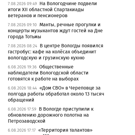
На Вологодчине подвели
7.08.2026 09:49
итоги XII областной Спартакиады
ветеранов и пенсионеров
Манты, речные прогулки и
7.08.2026 09:10
концерты музыкантов ждут гостей на Дне
города Тотьмы
В центре Вологды появился
7.08.2026 08:24
гастробус: кафе на колёсах объединит
вологодскую и грузинскую кухню
Общественные
6.08.2026 19:36
наблюдатели Вологодской области
готовятся к работе на выборах
«Дом СВО» в Череповце за
6.08.2026 18:44
полгода работы обработал около 13 тысяч
обращений
В Вологде приступили к
6.08.2026 17:59
обновлению дорожного полотна на
Петрозаводской
«Территория талантов»
6.08.2026 17:17