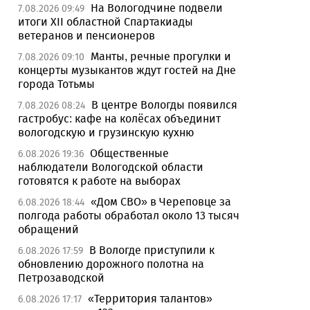
На Вологодчине подвели
7.08.2026 09:49
итоги XII областной Спартакиады
ветеранов и пенсионеров
Манты, речные прогулки и
7.08.2026 09:10
концерты музыкантов ждут гостей на Дне
города Тотьмы
В центре Вологды появился
7.08.2026 08:24
гастробус: кафе на колёсах объединит
вологодскую и грузинскую кухню
Общественные
6.08.2026 19:36
наблюдатели Вологодской области
готовятся к работе на выборах
«Дом СВО» в Череповце за
6.08.2026 18:44
полгода работы обработал около 13 тысяч
обращений
В Вологде приступили к
6.08.2026 17:59
обновлению дорожного полотна на
Петрозаводской
«Территория талантов»
6.08.2026 17:17