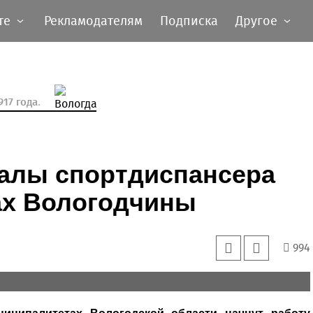
те
Рекламодателям
Подписка
Другое
17 года.
иалы спортдиспансера
ах Вологодчины
994