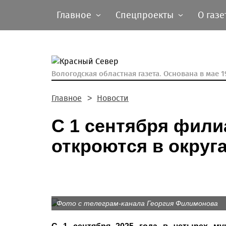
Главное
Спецпроекты
О газе
Вологодская областная газета.
Основана в мае 19
Главное
Новости
С 1 сентября фил
откроются в округ
Фото с телеграм-канала Георгия Филимонова