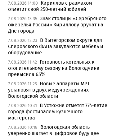
Кириллов с размахом
7.08.2026 14:00
отметит свой 250-летний юбилей
Знак столицы «Серебряного
7.08.2026 13:35
ожерелья России» Кириллову вручат на
Дне города
В Вытегорском округе для
7.08.2026 12:23
Сперовского ФАПа закупаются мебель и
оборудование
Готовность котельных к
7.08.2026 11:42
отопительному сезону на Вологодчине
превысила 65%
Новые аппараты МРТ
7.08.2026 11:25
установят в двух медучреждениях
Вологодской области
В Устюжне отметят 774-летие
7.08.2026 10:41
города фестивалем кузнечного
мастерства
Вологодская область
7.08.2026 10:18
уверенно шагает в цифровое будущее