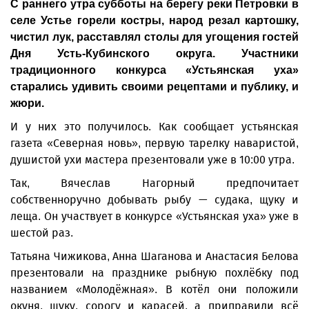
С раннего утра субботы на берегу реки Петровки в
селе Устье горели костры, народ резал картошку,
чистил лук, расставлял столы для угощения гостей
Дня Усть-Кубинского округа. Участники
традиционного конкурса «Устьянская уха»
старались удивить своими рецептами и публику, и
жюри.
И у них это получилось. Как сообщает устьянская
газета «Северная новь», первую тарелку наваристой,
душистой ухи мастера презентовали уже в 10:00 утра.
Так, Вячеслав Нагорный предпочитает
собственноручно добывать рыбу — судака, щуку и
леща. Он участвует в конкурсе «Устьянская уха» уже в
шестой раз.
Татьяна Чижикова, Анна Шаганова и Анастасия Белова
презентовали на празднике рыбную похлёбку под
названием «Молодёжная». В котёл они положили
окуня, щуку, сорогу и карасей, а приправили всё