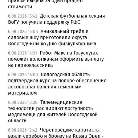
правом выкупа за один процент
стоимости
Детская футбольная секция
6.08.2026 15:42
ВоГУ получила поддержку РФС
Уникальный трейл и
6.08.2026 15:08
силовые шоу приготовили округа
Вологодчины ко Дню физкультурника
Робот Макс на Госуслугах
6.08.2026 14:31
поможет вологжанам оформить выплату
на первоклассника
Вологодская область
6.08.2026 14:00
подтвердила курс на полное обеспечение
лесовосстановления семенным
материалом
Телемедицинские
6.08.2026 13:28
технологии расширяют доступность
медпомощи для жителей Вологодской
области
Череповецкие каратисты
6.08.2026 12:42
взяли серебро и бронзу на Russia Open -