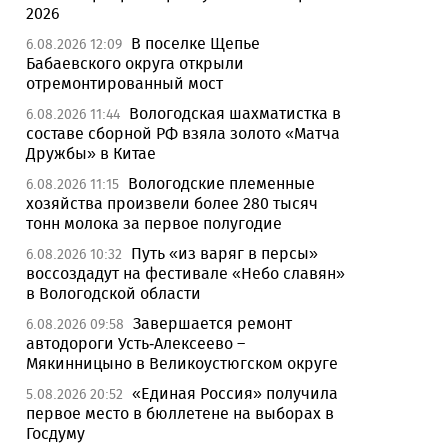
2026
В поселке Щепье
6.08.2026 12:09
Бабаевского округа открыли
отремонтированный мост
Вологодская шахматистка в
6.08.2026 11:44
составе сборной РФ взяла золото «Матча
Дружбы» в Китае
Вологодские племенные
6.08.2026 11:15
хозяйства произвели более 280 тысяч
тонн молока за первое полугодие
Путь «из варяг в персы»
6.08.2026 10:32
воссоздадут на фестивале «Небо славян»
в Вологодской области
Завершается ремонт
6.08.2026 09:58
автодороги Усть-Алексеево –
Мякинницыно в Великоустюгском округе
«Единая Россия» получила
5.08.2026 20:52
первое место в бюллетене на выборах в
Госдуму