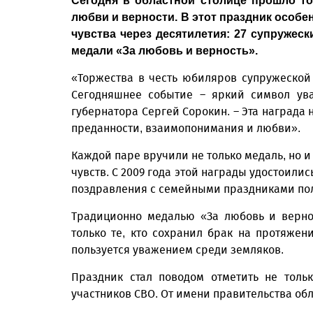
Сегодня в областной столице прошло т
любви и верности. В этот праздник особен
чувства через десятилетия: 27 супружеск
медали «За любовь и верность».
«Торжества в честь юбиляров супружеской
Сегодняшнее событие – яркий символ ува
губернатора Сергей Сорокин. – Эта награда 
преданности, взаимопонимания и любви».
Каждой паре вручили не только медаль, но 
чувств. С 2009 года этой награды удостоилис
поздравления с семейными праздниками пол
Традиционно медалью «За любовь и верно
только те, кто сохранил брак на протяжени
пользуется уважением среди земляков.
Праздник стал поводом отметить не толь
участников СВО. От имени правительства об