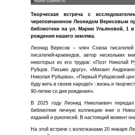
Фото cultinfo.ru
Творческая встреча с исследовател
череповчанином Леонидом Вересовым про
библиотеки на ул. Марии Ульяновой, 1 
рождения нашего земляка.
Леонид Вересов – член Союза писателей 
писателей-краеведов, автор нескольких к
некоторых из его трудов: «Поэт Николай Р
Рубцов. Письмо другу», «Михаил Андриано
Николая Рубцова», «Первый Рубцовский цент
буду жить в своем народе!» : жизнь и творче
90-летию со дня рождения».
В 2025 году Леонид Николаевич передал 
библиотеке личную коллекцию книг о Ник
изданий и рукописей. В настоящий момент они
На этой встрече с вологжанами 20 января Ле