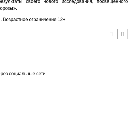
результаты своего нового исследования, посвященного
морозы».
. Возрастное ограничение 12+.
ерез социальные сети:
Уважаемые посетители сайта
Мы рады приветствовать ва
на обновленном Интернет-
ресурсе газеты «Красный
Надежда
Север», который, уверены,