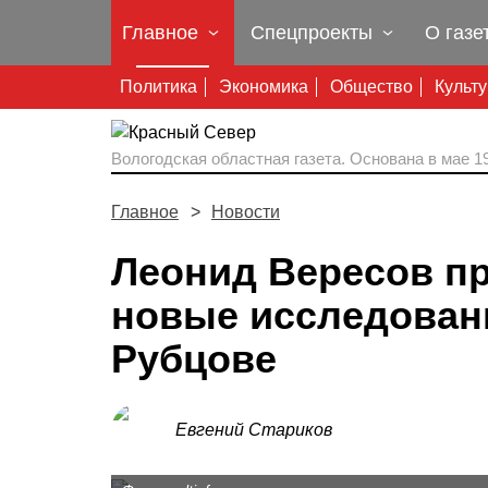
Главное
Спецпроекты
О газе
Политика
Экономика
Общество
Культ
Вологодская областная газета.
Основана в мае 19
Главное
Новости
Леонид Вересов п
новые исследовани
Рубцове
Евгений Стариков