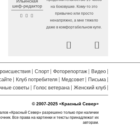
Ильинская
Помялов
Алчевска в Вологодской области
шеф-редактор
на боковушке. Кому-то это
привычно или просто
Сельские труженики
6.08.2026 16:20
ненапряжно, а мне тяжело
Тотемского округа получат жилье с
даже в комфортабельном купе.
правом выкупа за один процент
стоимости
Prev
Next
Детская футбольная
6.08.2026 15:42
секция ВоГУ получила поддержку РФС
Уникальный трейл и
6.08.2026 15:08
силовые шоу приготовили округа
роисшествия
Спорт
Фоторепортаж
Видео
Вологодчины ко Дню физкультурника
сайте
Клуб потребителя
Медсовет
Письма
Робот Макс на Госуслугах
6.08.2026 14:31
чные советы
Голос ветерана
Женский клуб
поможет вологжанам оформить выплату
на первоклассника
© 2007-2025 «Красный Север»
Вологодская область
6.08.2026 14:00
подтвердила курс на полное обеспечение
алов «Красный Север» разрешено только при наличии
точник. Все права на картинки и тексты принадлежат их
лесовосстановления семенным
авторам.
материалом
Телемедицинские
6.08.2026 13:28