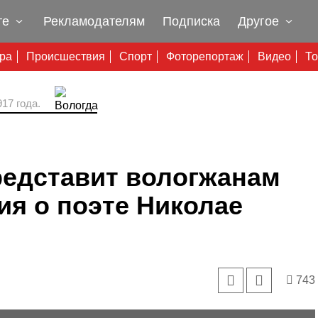
те
Рекламодателям
Подписка
Другое
ура
Происшествия
Спорт
Фоторепортаж
Видео
То
17 года.
редставит вологжанам
я о поэте Николае
743