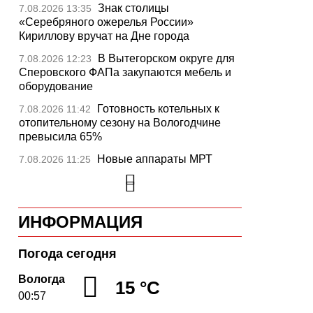
Знак столицы
7.08.2026 13:35
«Серебряного ожерелья России»
Кириллову вручат на Дне города
В Вытегорском округе для
7.08.2026 12:23
Сперовского ФАПа закупаются мебель и
оборудование
Готовность котельных к
7.08.2026 11:42
отопительному сезону на Вологодчине
превысила 65%
Новые аппараты МРТ
7.08.2026 11:25
установят в двух медучреждениях
Вологодской области
В Устюжне отметят 774-
7.08.2026 10:41
ИНФОРМАЦИЯ
летие города фестивалем кузнечного
мастерства
Погода сегодня
Вологодская область
7.08.2026 10:18
уверенно шагает в цифровое будущее
Вологда
15 °C
00:57
На Вологодчине подвели
7.08.2026 09:49
итоги XII областной Спартакиады