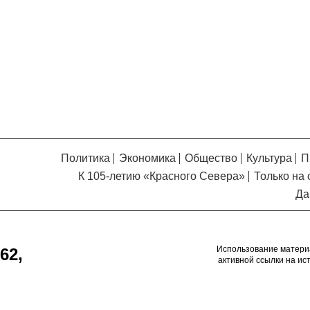
Кузьминская
главный
придется вам по душе, и вы
редактор
обязательно добавите его в
свои закладки.
Политика
Экономика
Общество
Культура
П
К 105-летию «Красного Севера»
Только на 
Да
Использование матери
62,
активной ссылки на ис