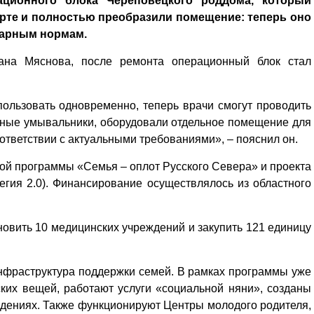
ционного блока Череповецкого роддома, который
арте и полностью преобразили помещение: теперь оно
тарным нормам.
ана Мяснова, после ремонта операционный блок стал
ользовать одновременно, теперь врачи смогут проводить
тные умывальники, оборудовали отдельное помещение для
ответствии с актуальными требованиями», – пояснил он.
ой программы «Семья – оплот Русского Севера» и проекта
гия 2.0). Финансирование осуществлялось из областного
новить 10 медицинских учреждений и закупить 121 единицу
инфраструктура поддержки семей. В рамках программы уже
ских вещей, работают услуги «социальной няни», созданы
ждениях. Также функционируют Центры молодого родителя,