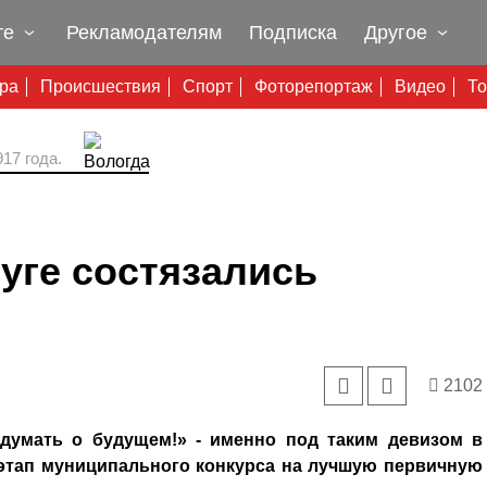
те
Рекламодателям
Подписка
Другое
ура
Происшествия
Спорт
Фоторепортаж
Видео
То
17 года.
уге состязались
2102
думать о будущем!» - именно под таким девизом в
этап муниципального конкурса на лучшую первичную