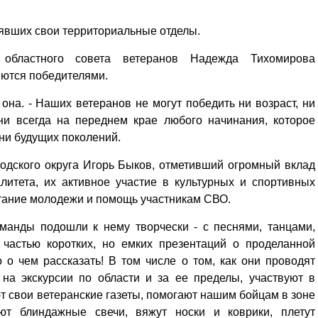
лявших свои территориальные отделы.
ь областного совета ветеранов Надежда Тихомирова
ляются победителями.
 она. - Наших ветеранов не могут победить ни возраст, ни
ни всегда на переднем крае любого начинания, которое
ни будущих поколений.
одского округа Игорь Быков, отметивший огромный вклад
итета, их активное участие в культурных и спортивных
итание молодежи и помощь участникам СВО.
оманды подошли к нему творчески - с песнями, танцами,
 частью коротких, но емких презентаций о проделанной
о чем рассказать! В том числе о том, как они проводят
на экскурсии по области и за ее пределы, участвуют в
т свои ветеранские газеты, помогают нашим бойцам в зоне
т блиндажные свечи, вяжут носки и коврики, плетут