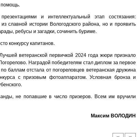
 помощь.
презентациями и интеллектуальный этап состязания:
 из славной истории Вологодского района, но и проявить
арады, ребусы и загадки, сочинить буриме.
то конкурсу капитанов.
 Лучшей ветеранской первичкой 2024 года жюри признало
Погорелово. Наградой победителям стал диплом за первое
 по баллам отстала от погореловцев ветеранская дружина
онкурса с призовым фотоаппаратом. Условная бронза и
убенского.
манды, не попавшие в число призеров. Всем им вручили
Уважаемые посетители сайта
Максим ВОЛОДИН
Мы рады приветствовать ва
на обновленном Интернет-
ресурсе газеты «Красный
Надежда
Север», который, уверены,