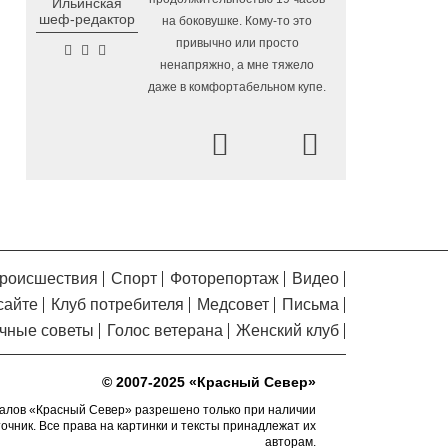
Ильинская
Помялов
Алчевска в Вологодской области
шеф-редактор
на боковушке. Кому-то это
привычно или просто
Сельские труженики
6.08.2026 16:20
ненапряжно, а мне тяжело
Тотемского округа получат жилье с
даже в комфортабельном купе.
правом выкупа за один процент
стоимости
Prev
Next
Детская футбольная
6.08.2026 15:42
секция ВоГУ получила поддержку РФС
Уникальный трейл и
6.08.2026 15:08
силовые шоу приготовили округа
Вологодчины ко Дню физкультурника
Робот Макс на Госуслугах
6.08.2026 14:31
роисшествия
Спорт
Фоторепортаж
Видео
поможет вологжанам оформить выплату
сайте
Клуб потребителя
Медсовет
Письма
на первоклассника
чные советы
Голос ветерана
Женский клуб
Вологодская область
6.08.2026 14:00
подтвердила курс на полное обеспечение
лесовосстановления семенным
© 2007-2025 «Красный Север»
материалом
алов «Красный Север» разрешено только при наличии
точник. Все права на картинки и тексты принадлежат их
Телемедицинские
6.08.2026 13:28
авторам.