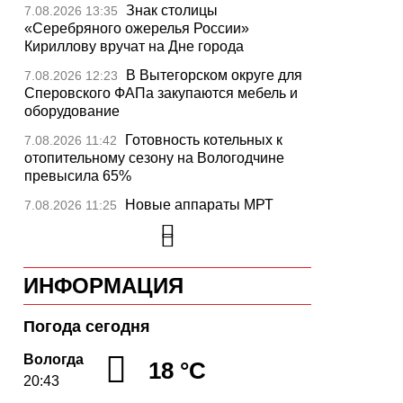
Знак столицы
7.08.2026 13:35
«Серебряного ожерелья России»
Кириллову вручат на Дне города
В Вытегорском округе для
7.08.2026 12:23
Сперовского ФАПа закупаются мебель и
оборудование
Готовность котельных к
7.08.2026 11:42
отопительному сезону на Вологодчине
превысила 65%
Новые аппараты МРТ
7.08.2026 11:25
установят в двух медучреждениях
Вологодской области
В Устюжне отметят 774-
7.08.2026 10:41
ИНФОРМАЦИЯ
летие города фестивалем кузнечного
мастерства
Погода сегодня
Вологодская область
7.08.2026 10:18
уверенно шагает в цифровое будущее
Вологда
18 °C
20:43
На Вологодчине подвели
7.08.2026 09:49
итоги XII областной Спартакиады