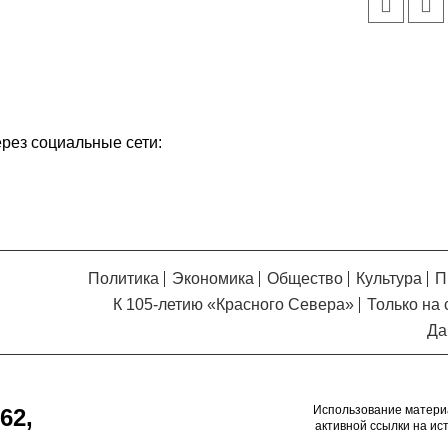
Кузьминская
главный
придется вам по душе, и вы
редактор
обязательно добавите его в
свои закладки.
ерез социальные сети:
Политика
Экономика
Общество
Культура
П
К 105-летию «Красного Севера»
Только на 
Да
Использование матери
62,
активной ссылки на ис