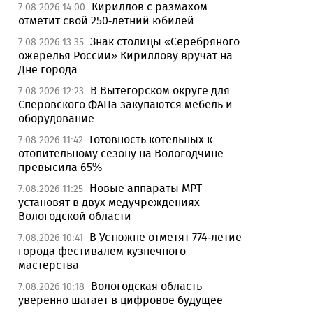
Кириллов с размахом
7.08.2026 14:00
отметит свой 250-летний юбилей
Знак столицы «Серебряного
7.08.2026 13:35
ожерелья России» Кириллову вручат на
Дне города
В Вытегорском округе для
7.08.2026 12:23
Сперовского ФАПа закупаются мебель и
оборудование
Готовность котельных к
7.08.2026 11:42
отопительному сезону на Вологодчине
превысила 65%
Новые аппараты МРТ
7.08.2026 11:25
установят в двух медучреждениях
Вологодской области
В Устюжне отметят 774-летие
7.08.2026 10:41
города фестивалем кузнечного
мастерства
Вологодская область
7.08.2026 10:18
уверенно шагает в цифровое будущее