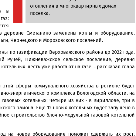
отопления в многоквартирных домах
я в
поселка.
газ:
ется
 в деревне Сметанино заменены котлы и оборудование,
ьги, Чернецкого и Морозовского поселений.
аны по газификации Верховажского района до 2022 года.
й Ручей, Нижневажское сельское поселение, деревня
 котельных шесть уже работают на газе, - рассказал глава
 этой сферы коммунального хозяйства в регионе будет
вно-энергетического комплекса Вологодской области, на
 газовых котельных: четыре из них - в Кириллове, три в
жского района. Еще 12 новых котельных будет запущено в
бное строительство блочно-модульной газовой котельной
ход на новое оборудование поможет сдержать их рост.