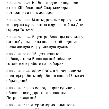
На Вологодчине подвели
7.08.2026 09:49
итоги XII областной Спартакиады
ветеранов и пенсионеров
Манты, речные прогулки и
7.08.2026 09:10
концерты музыкантов ждут гостей на Дне
города Тотьмы
В центре Вологды появился
7.08.2026 08:24
гастробус: кафе на колёсах объединит
вологодскую и грузинскую кухню
Общественные
6.08.2026 19:36
наблюдатели Вологодской области
готовятся к работе на выборах
«Дом СВО» в Череповце за
6.08.2026 18:44
полгода работы обработал около 13 тысяч
обращений
В Вологде приступили к
6.08.2026 17:59
обновлению дорожного полотна на
Петрозаводской
«Территория талантов»
6.08.2026 17:17