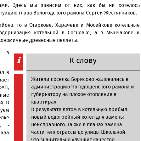
ками. Здесь мы зависим от них, как бы ни хотелось
итуацию глава Вологодского района Сергей Жестянников.
айона, то в Огаркове, Харачеве и Мосейкове котельные
одернизация котельной в Сосновке, а в Мынчакове и
экономичные древесные пеллеты.
и в
К слову
ел в
Жители поселка Борисово жаловались в
вает
администрацию Чагодощенского района и
ФАП,
губернатору на плохое отопление в
чные
квартирах.
х. В
В результате летом в котельную прибыл
уем
новый водогрейный котел для замены
елке
неисправного. Также в планах замена
ы, -
части теплотрассы до улицы Школьной,
ава
что значительно улучшит качество