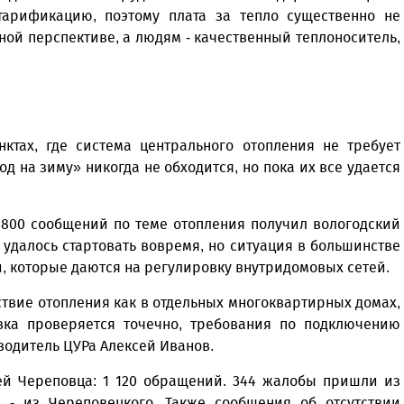
арификацию, поэтому плата за тепло существенно не
ной перспективе, а людям - качественный теплоноситель,
ктах, где система центрального отопления не требует
 на зиму» никогда не обходится, но пока их все удается
1 800 сообщений по теме отопления получил вологодский
 удалось стартовать вовремя, но ситуация в большинстве
й, которые даются на регулировку внутридомовых сетей.
ствие отопления как в отдельных многоквартирных домах,
вка проверяется точечно, требования по подключению
водитель ЦУРа Алексей Иванов.
ей Череповца: 1 120 обращений. 344 жалобы пришли из
6 - из Череповецкого. Также сообщения об отсутствии