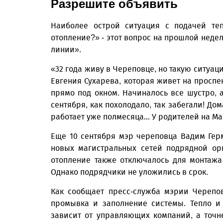
Разрешите объявить
Наиболее острой ситуация с подачей теп
отопление?» - этот вопрос на прошлой недел
линии».
«32 года живу в Череповце, но такую ситуац
Евгения Сухарева, которая живет на проспек
прямо под окном. Начиналось все шустро, а
сентября, как похолодало, так забегали! До
работает уже полмесяца… У родителей на Мам
Еще 10 сентября мэр череповца Вадим Гер
новых магистральных сетей подрядной ор
отопление также отключалось для монтаж
Однако подрядчики не уложились в срок.
Как сообщает пресс-служба мэрии Черепо
промывка и заполнение системы. Тепло и
зависит от управляющих компаний, а точне