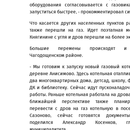
оборудования согласовывается с газови
запуститься быстрее, - прокомментировал с
Что касается других населенных пунктов р
также перешли на газ. Идет поэтапная м
Княгинине с угля и дров перешли на более 
Большие перемены происходят 
Чагодощенском районе.
- Мы готовим к запуску новый газовый кот
деревне Анисимово. Здесь котельная отапли
два многоквартирных дома, детсад, школу, 
ДК и библиотеку. Сейчас идут пусконаладо
работы. Раньше котельная работала на дрова
ближайшей перспективе также планир
перевести с дров на газ котельную в пос
Сазоново, сейчас готовятся документ
поделился Александр Косенков, гл
муниципалитета.