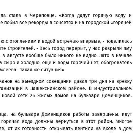
ла стала в Череповце. «Когда дадут горячую воду и
е побил все рекорды в соцсетях и на городской «горячей
ию с отоплением и водой встречаю впервые, - поделилась
те Строителей. - Весь город перерыт, у нас разрыли яму
 в августе вообще было никого не видно. Зато в начале
ма сыро и холодно, еще и воды горячей нет, обогреватель
леева - такая же ситуация».
манов на выездном совещании давал три дня на врезку
ганизации в Зашекснинском районе. В Индустриальном
а новой сети 26 жилых домов на бульваре Доменщиков.
вца, на бульваре Доменщиков работы завершены, идут
 горячая вода должны вернуться в этот район. Многое
е, от их готовности открывать вентили на входе в дом