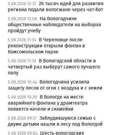
26 тысяч идей для развития
5.08.2026 12:37
региона подали вологжане через чат-бот
На Вологодчине
5.08.2026 12:08
общественные наблюдатели на выборах
пройдут учебу
В Череповце после
5.08.2026 11:34
реконструкции открыли фонтан в
Комсомольском парке
В Вологодской области в
5.08.2026 11:18
четвертый раз выберут самого лучшего
папу
Вологодчина усилила
5.08.2026 10:44
защиту лесов от огня с воздуха и с земли
В Вологде на месте
5.08.2026 10:20
аварийного фонтана у драмтеатра
появятся качели и скамейки
Заблудившуюся семью с
5.08.2026 09:57
двумя детьми нашли в лесу под Вологдой
Шесть вологодских
5.08.2026 09:04