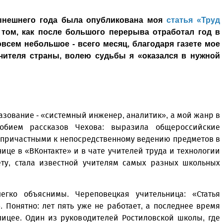
ынешнего года была опубликована моя
статья «Труд
о том, как после большого перерыва отработал год в
овсем небольшое - всего месяц, благодаря газете мое
чителя страны, волею судьбы я «оказался в нужной
разование - «сис­темный инженер, аналитик», а мой жанр в
добием рассказов Чехова: выразила общероссийские
 причастными к непосредственному ведению предметов в
ице в «ВКонтакте» и в чате учителей труда и технологии
ету, стала известной учителям самых разных школьных
гко объяснимы. Череповецкая учительница: «Статья
. Понятно: лет пять уже не работает, а последнее время
лицее. Один из руководителей Ростиловской школы, где