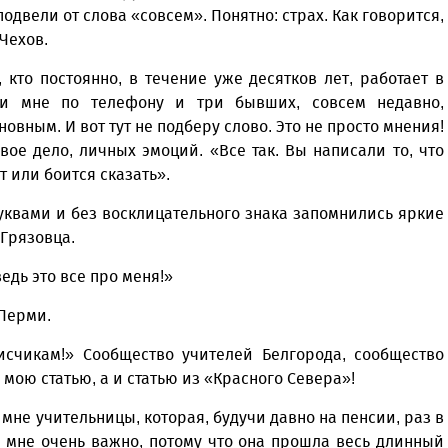
одвели от слова «совсем». Понятно: страх. Как говорится,
 Чехов.
 кто постоянно, в течение уже десятков лет, работает в
ли мне по телефону и три бывших, совсем недавно,
овным. И вот тут не подберу слово. Это не просто мнения!
ое дело, личных эмоций. «Все так. Вы написали то, что
т или боится сказать».
буквами и без восклицательного знака запомнились яркие
 Грязовца.
едь это все про меня!»
Перми.
исчикам!» Сообщество учителей Белгорода, сообщество
о мою статью, а и статью из «Красного Севера»!
не учительницы, которая, будучи давно на пенсии, раз в
 мне очень важно, потому что она прошла весь длинный