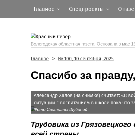
Главное
Спецпроекты
О газе
Вологодская областная газета.
Основана в мае 19
Главное
№ 100, 10 сентября, 2025
Спасибо за правду,
Александр Халов (на снимке) считает: «В во
ситуации с воспитанием в школе пока что з
Фото Светланы Шубиной
Трудовика из Грязовецкого 
всей страны