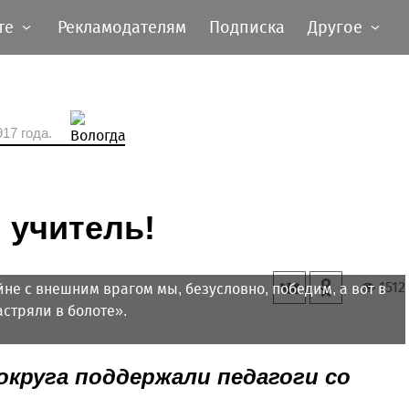
те
Рекламодателям
Подписка
Другое
17 года.
 учитель!
1512
йне с внешним врагом мы, безусловно, победим, а вот в
астряли в болоте».
округа поддержали педагоги со