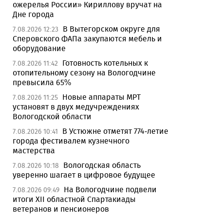
ожерелья России» Кириллову вручат на
Дне города
В Вытегорском округе для
7.08.2026 12:23
Сперовского ФАПа закупаются мебель и
оборудование
Готовность котельных к
7.08.2026 11:42
отопительному сезону на Вологодчине
превысила 65%
Новые аппараты МРТ
7.08.2026 11:25
установят в двух медучреждениях
Вологодской области
В Устюжне отметят 774-летие
7.08.2026 10:41
города фестивалем кузнечного
мастерства
Вологодская область
7.08.2026 10:18
уверенно шагает в цифровое будущее
На Вологодчине подвели
7.08.2026 09:49
итоги XII областной Спартакиады
ветеранов и пенсионеров