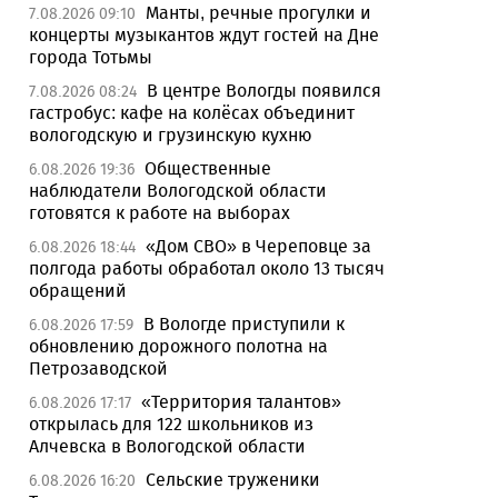
Манты, речные прогулки и
7.08.2026 09:10
концерты музыкантов ждут гостей на Дне
города Тотьмы
В центре Вологды появился
7.08.2026 08:24
гастробус: кафе на колёсах объединит
вологодскую и грузинскую кухню
Общественные
6.08.2026 19:36
наблюдатели Вологодской области
готовятся к работе на выборах
«Дом СВО» в Череповце за
6.08.2026 18:44
полгода работы обработал около 13 тысяч
обращений
В Вологде приступили к
6.08.2026 17:59
обновлению дорожного полотна на
Петрозаводской
«Территория талантов»
6.08.2026 17:17
открылась для 122 школьников из
Алчевска в Вологодской области
Сельские труженики
6.08.2026 16:20