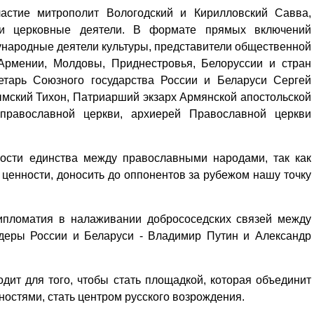
астие митрополит Вологодский и Кирилловский Савва,
е и церковные деятели. В формате прямых включений
ународные деятели культуры, представители общественной
 Армении, Молдовы, Приднестровья, Белоруссии и стран
ретарь Союзного государства России и Беларуси Сергей
мский Тихон, Патриарший экзарх Армянской апостольской
православной церкви, архиерей Православной церкви
мости единства между православными народами, так как
ценности, доносить до оппонентов за рубежом нашу точку
ипломатия в налаживании добрососедских связей между
идеры России и Беларуси - Владимир Путин и Александр
дит для того, чтобы стать площадкой, которая объединит
остями, стать центром русского возрождения.