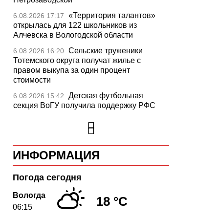
«Территория талантов»
6.08.2026 17:17
открылась для 122 школьников из
Алчевска в Вологодской области
Сельские труженики
6.08.2026 16:20
Тотемского округа получат жилье с
правом выкупа за один процент
стоимости
Детская футбольная
6.08.2026 15:42
секция ВоГУ получила поддержку РФС
Уникальный трейл и
6.08.2026 15:08
силовые шоу приготовили округа
Вологодчины ко Дню физкультурника
ИНФОРМАЦИЯ
Робот Макс на Госуслугах
6.08.2026 14:31
поможет вологжанам оформить выплату
на первоклассника
Погода сегодня
Вологодская область
6.08.2026 14:00
Вологда
18 °C
подтвердила курс на полное обеспечение
06:15
лесовосстановления семенным