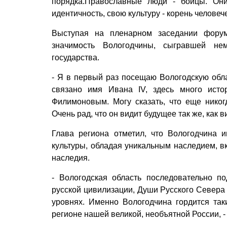
порядка.Православные люди - бойцы. Они
идентичность, свою культуру - корень человеч
Выступая на пленарном заседании форум
значимость Вологодчины, сыгравшей не
государства.
- Я в первый раз посещаю Вологодскую обла
связано имя Ивана IV, здесь много исто
Филимоновым. Могу сказать, что еще никогд
Очень рад, что он видит будущее так же, как в
Глава региона отметил, что Вологодчина 
культуры, обладая уникальным наследием, в
наследия.
- Вологодская область последовательно п
русской цивилизации, Души Русского Севера
уровнях. Именно Вологодчина гордится так
регионе нашей великой, необъятной России, -