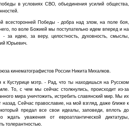
 победы в условиях СВО, объединения усилий общества,
нностей.
ой всесторонней Победы - добра над злом, на поле боя,
него, по воле Божией мы поступательно идем вперед и на
- за идею, за веру, целостность, духовность, смыслы,
гий Юрьевич.
Союза кинематографистов России Никита Михалков.
ся к Кустурице мэтр. - Рад, что ты находишься на Русском
ле. То, с чем мы сейчас столкнулись, происходит из-за
нного мира уничтожить, истребить славянский мир. Мы их
т назад. Сейчас православие, на мой взгляд, даже ближе к
 который предал все свои идеалы, заповеди, вплоть до
 ждать уважения от евроатлантической диктатуры,
ть толерантностью.