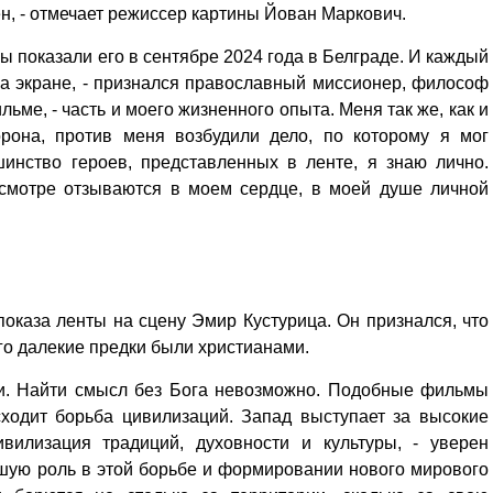
Кузьминская
н, - отмечает режиссер картины Йован Маркович.
главный
придется вам по душе, и вы
редактор
обязательно добавите его в
ы показали его в сентябре 2024 года в Белграде. И каждый
свои закладки.
 на экране, - признался православный миссионер, философ
ьме, - часть и моего жизненного опыта. Меня так же, как и
орона, против меня возбудили дело, по которому я мог
шинство героев, представленных в ленте, я знаю лично.
смотре отзываются в моем сердце, в моей душе личной
й
оказа ленты на сцену Эмир Кустурица. Он признался, что
его далекие предки были христианами.
ни. Найти смысл без Бога невозможно. Подобные фильмы
сходит борьба цивилизаций. Запад выступает за высокие
ивилизация традиций, духовности и культуры, - уверен
ьшую роль в этой борьбе и формировании нового мирового