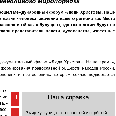
раведливого миропорядка
прошел международный форум «Люди Христовы. Наше
в жизни человека, значении нашего региона как Места
сколе и образах будущего, где технологии будут не
ждали представители власти, духовенства, известные
и.
 документальный фильм «Люди Христовы. Наше время»,
 формирования православной общности народов России,
онениях и притеснениях, которым сейчас подвергается
то я
Наша справка
иями
а. -
все,
Эмир Кустурица - югославский и сербский
ро и