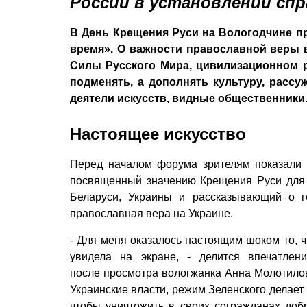
России в установлении сп
В День Крещения Руси на Вологодчине 
время». О важнос­ти православной веры 
Силы Русского Мира, цивилизационном ра
подменять, а дополнять культуру, рассу
деятели искусств, видные общественник
Настоящее искусство
Перед началом форума зрителям показали
посвященный значению Крещения Руси для
Беларуси, Украины и рассказывающий о г
православная вера на Украине.
- Для меня оказалось настоящим шоком то, ч
увидела на экране, - делится впечатлен
после просмотра вологжанка Анна Молотилов
Украинские власти, режим Зеленского делает 
чтобы уничтожить в своих согражданах доб