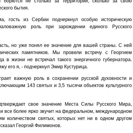
 борются не столько за территории, сколько за свою
еского бытия.
а, гость из Сербии подчеркнул особую историческую
маловажную роль при зарождении единого Русского
сть, но уже понял ее значение для вашей страны. С ней
рических памятников. Мы провели встречу с Георгием
а в жизни не встречал такого энергичного губернатора.
ижу его я, - подчеркнул Эмир Кустурица.
играет важную роль в сохранении русской духовности и
ключающим 143 святых и 3,5 тысячи объектов культурного
одтверждает свое значение Места Силы Русского Мира,
 и все более ярко звучит на федеральном, международном
им количеством святых, которых нет ни в одном другом
 сказал Георгий Филимонов.