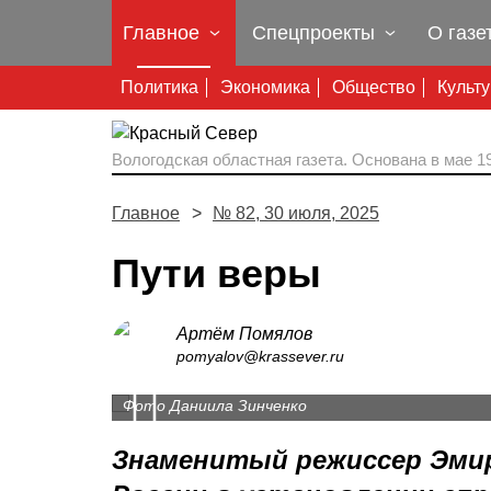
Главное
Спецпроекты
О газе
Политика
Экономика
Общество
Культ
Вологодская областная газета.
Основана в мае 19
Главное
№ 82, 30 июля, 2025
Пути веры
Артём Помялов
pomyalov@krassever.ru
Prev
Глава региона подарил Эмиру Кустурице пам
В форуме приняли участие и герои СВО.
Торжественный молебен, посвященный Дню 
Фото Даниила Зинченко
Фото пресс-службы губернатора области
Фото Даниила Зинченко
Знаменитый режиссер Эмир