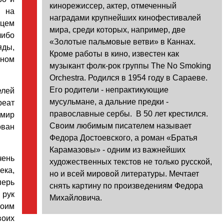
кинорежиссер, актер, отмеченный
 на
наградами крупнейших кинофестивалей
дцем
мира, среди которых, например, две
либо
«Золотые пальмовые ветви» в Каннах.
яды,
Кроме работы в кино, известен как
вном
музыкант фолк-рок группы The No Smoking
Orchestra. Родился в 1954 году в Сараеве.
Его родители - непрактикующие
елей
мусульмане, а дальние предки -
реат
православные сербы. В 50 лет крестился.
мир
Своим любимым писателем называет
ован
Федора Достоевского, а роман «Братья
Карамазовы» - одним из важнейших
чень
художественных текстов не только русской,
ека,
но и всей мировой литературы. Мечтает
Уважаемые посетители сайта
перь
снять картину по произведениям Федора
Мы рады приветствовать ва
 рук
Михайловича.
на обновленном Интернет-
моим
ресурсе газеты «Красный
Надежда
воих
Север», который, уверены,