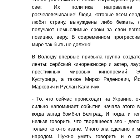
свет. Их политика направлена
расчеловечивание! Люди, которые всем сер
любят страну, вынуждены либо бежать, 
получают немыслимые сроки за свои взгл
позицию, веру. В современном прогресси
мире так быть не должно!
В Вологду впервые прибыла группа создат
ленты: сербский кинорежиссер и актер, лау
престижных мировых кинопремий Э
Кустурица, а также Мирко Раденович, Й
Маркович и Руслан Калинчук.
- То, что сейчас происходит на Украине, о
сильно напоминает события начала этого в
когда запад бомбил Белград. И тогда, и те
нельзя говорить, что творящееся зло - дело
только кого-то извне. Много зла сделано и 
народом. Нужно уметь говорить и о с