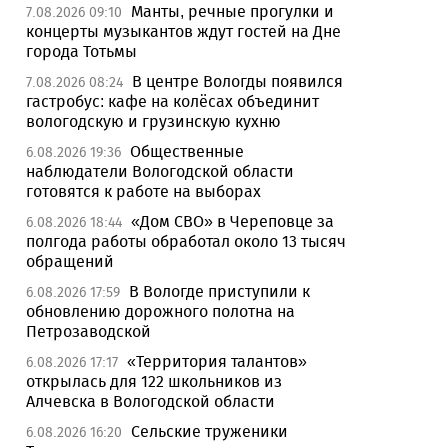
Манты, речные прогулки и
7.08.2026 09:10
концерты музыкантов ждут гостей на Дне
города Тотьмы
В центре Вологды появился
7.08.2026 08:24
гастробус: кафе на колёсах объединит
вологодскую и грузинскую кухню
Общественные
6.08.2026 19:36
наблюдатели Вологодской области
готовятся к работе на выборах
«Дом СВО» в Череповце за
6.08.2026 18:44
полгода работы обработал около 13 тысяч
обращений
В Вологде приступили к
6.08.2026 17:59
обновлению дорожного полотна на
Петрозаводской
«Территория талантов»
6.08.2026 17:17
открылась для 122 школьников из
Алчевска в Вологодской области
Сельские труженики
6.08.2026 16:20