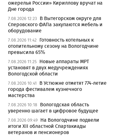
ожерелья России» Кириллову вручат на
Дне города
В Вытегорском округе для
7.08.2026 12:23
Сперовского ФАПа закупаются мебель и
оборудование
Готовность котельных к
7.08.2026 11:42
отопительному сезону на Вологодчине
превысила 65%
Новые аппараты МРТ
7.08.2026 11:25
установят в двух медучреждениях
Вологодской области
В Устюжне отметят 774-летие
7.08.2026 10:41
города фестивалем кузнечного
мастерства
Вологодская область
7.08.2026 10:18
уверенно шагает в цифровое будущее
На Вологодчине подвели
7.08.2026 09:49
итоги XII областной Спартакиады
ветеранов и пенсионеров