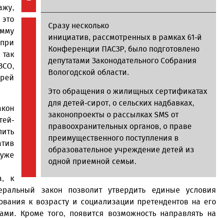
жу,
это
Сразу несколько
амму
инициатив, рассмотренных в рамках 61-й
 при
Конференции ПАСЗР, было подготовлено
 так
депутатами Законодательного Собрания
ЗСО,
Вологодской области.
рей
Это обращения о жилищных сертификатах
для детей-сирот, о сельских надбавках,
акон
законопроекты о рассылках SMS от
тей-
правоохранительных органов, о праве
пить
преимущественного поступления в
атив
образовательное учреждение детей из
 уже
одной приемной семьи.
а, к
еральный закон позволит утвердить единые условия
ования к возрасту и социализации претендентов на его
ами. Кроме того, появится возможность направлять на