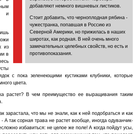
Кузьминская
добавляют немного вишневых листиков.
главный
бным
придется вам по душе, и вы
редактор
обязательно добавите его в
в и
Стоит добавить, что черноплодная рябина -
свои закладки.
чужестранка, попавшая в Россию из
Северной Америки, но прижилась в наших
лишь
широтах, как родная. В ней очень много
хожи
замечательных целебных свойств, но есть и
х из
противопоказания.
ми в
весь
сты
ядок с пока зеленеющими кустиками клубники, которые
ного цвета.
ника растет? В чем преимущество ее выращивания таким
.
к зарастала, что мы не знали, как к ней подобраться и как
 - А так сорная трава не растет вообще, иногда одуванчик-
несложно избавиться: не целое же поле! А когда пойдут усы,