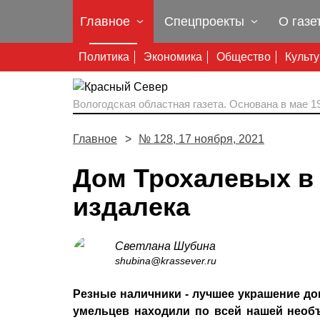
Главное
Спецпроекты
О газе
Политика
Экономика
Общество
Культ
Вологодская областная газета.
Основана в мае 19
Главное
№ 128, 17 ноября, 2021
Дом Трохалевых в
издалека
Светлана Шубина
shubina@krassever.ru
Резные наличники - лучшее украшение дом
умельцев находили по всей нашей необ