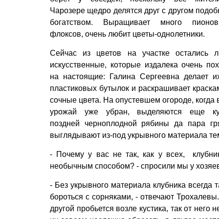
Чарозере щедро делятся друг с другом подо
богатством. Выращивает много пионо
флоксов, очень любит цветы-однолетники.
Сейчас из цветов на участке остались 
искусственные, которые издалека очень по
на настоящие: Галина Сергеевна делает и
пластиковых бутылок и раскрашивает краска
сочные цвета. На опустевшем огороде, когда 
урожай уже убран, выделяются еще ку
поздней черноплодной рябины да пара гр
выглядывают из-под укрывного материала тем
- Почему у вас не так, как у всех, клуб
необычным способом? - спросили мы у хозяев
- Без укрывного материала клубника всегда та
бороться с сорняками, - отвечают Трохалевы.
другой пробьется возле кустика, так от него 