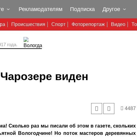
те
Рекламодателям
Подписка
Другое
ура
Происшествия
Спорт
Фоторепортаж
Видео
То
17 года.
 Чарозере виден
4487
а! Сколько раз мы писали об этом в газете, скольких
ъятной Вологодчине! Но поток мастеров деревянных