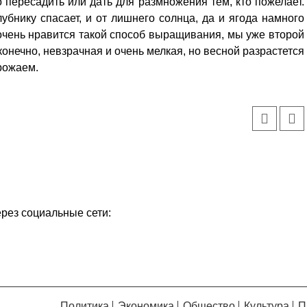
о пересадить или дать для размножения тем, кто пожелает.
бнику спасает, и от лишнего солнца, да и ягода намного
 очень нравится такой способ выращивания, мы уже второй
конечно, невзрачная и очень мелкая, но весной разрастется
рожаем.
ерез социальные сети:
Политика
Экономика
Общество
Культура
П