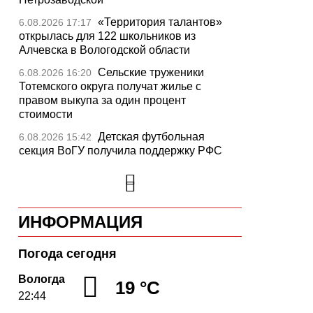
«Территория талантов»
6.08.2026 17:17
открылась для 122 школьников из
Алчевска в Вологодской области
Сельские труженики
6.08.2026 16:20
Тотемского округа получат жилье с
правом выкупа за один процент
стоимости
Детская футбольная
6.08.2026 15:42
секция ВоГУ получила поддержку РФС
Уникальный трейл и
6.08.2026 15:08
силовые шоу приготовили округа
Вологодчины ко Дню физкультурника
ИНФОРМАЦИЯ
Робот Макс на Госуслугах
6.08.2026 14:31
поможет вологжанам оформить выплату
на первоклассника
Погода сегодня
Вологодская область
6.08.2026 14:00
Вологда
19 °C
подтвердила курс на полное обеспечение
22:44
лесовосстановления семенным