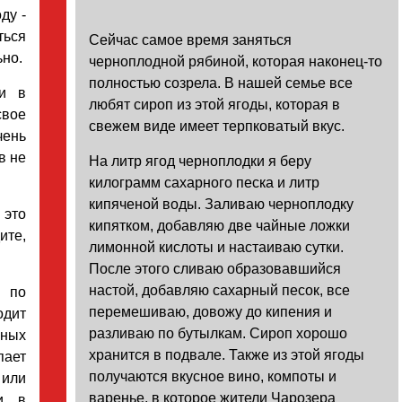
ду -
ться
Сейчас самое время заняться
ьно.
черноплодной рябиной, которая наконец-то
полностью созрела. В нашей семье все
ри в
любят сироп из этой ягоды, которая в
свое
свежем виде имеет терпковатый вкус.
чень
в не
На литр ягод черноплодки я беру
килограмм сахарного песка и литр
кипяченой воды. Заливаю черноплодку
 это
кипятком, добавляю две чайные ложки
ите,
лимонной кислоты и настаиваю сутки.
После этого сливаю образовавшийся
настой, добавляю сахарный песок, все
 по
перемешиваю, довожу до кипения и
одит
Уважаемые посетители сайта
разливаю по бутылкам. Сироп хорошо
ных
Мы рады приветствовать ва
хранится в подвале. Также из этой ягоды
пает
на обновленном Интернет-
получаются вкусное вино, компоты и
 или
ресурсе газеты «Красный
Надежда
варенье, в которое жители Чарозера
ли в
Север», который, уверены,