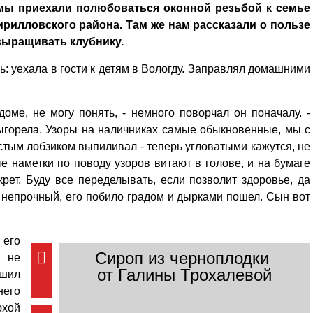
з мы приехали полюбоваться оконной резьбой к семье
ирилловского района. Там же нам рассказали о пользе
выращивать клубнику.
: уехала в гости к детям в Вологду. Заправлял домашними
оме, не могу понять, - немного поворчал он поначалу. -
выгорела. Узоры на наличниках самые обыкновенные, мы с
стым лобзиком выпиливал - теперь угловатыми кажутся, не
е наметки по поводу узоров витают в голове, и на бумаге
екрет. Буду все переделывать, если позволит здоровье, да
 непрочный, его побило градом и дырками пошел. Сын вот
 его
Сироп из черноплодки
м не
от Галины Трохалевой
ешил
его
юхой