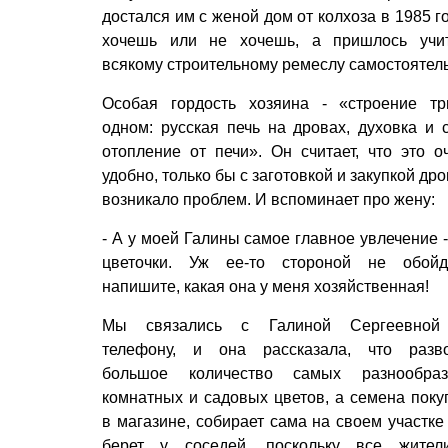
достался им с женой дом от колхоза в 1985 го
хочешь или не хочешь, а пришлось учи
всякому строительному ремеслу самостоятел
Особая гордость хозяина - «строение т
одном: русская печь на дровах, духовка и 
отопление от печи». Он считает, что это о
удобно, только бы с заготовкой и закупкой дро
возникало проблем. И вспоминает про жену:
- А у моей Галины самое главное увлечение -
цветочки. Уж ее-то стороной не обойд
напишите, какая она у меня хозяйственная!
Мы связались с Галиной Сергеевной
телефону, и она рассказала, что разв
большое количество самых разнообраз
комнатных и садовых цветов, а семена поку
в магазине, собирает сама на своем участке
берет у соседей, поскольку все жите