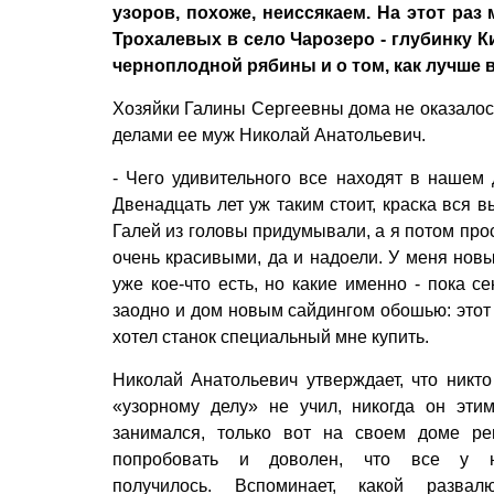
узоров, похоже, неиссякаем. На этот ра
Трохалевых в село Чарозеро - глубинку К
черноплодной рябины и о том, как лучше 
Хозяйки Галины Сергеевны дома не оказалось
делами ее муж Николай Анатольевич.
- Чего удивительного все находят в нашем д
Двенадцать лет уж таким стоит, краска вся 
Галей из головы придумывали, а я потом про
очень красивыми, да и надоели. У меня новы
уже кое-что есть, но какие именно - пока с
заодно и дом новым сайдингом обошью: этот
хотел станок специальный мне купить.
Николай Анатольевич утверждает, что никто
«узорному делу» не учил, никогда он эти
занимался, только вот на своем доме р
попробовать и доволен, что все у н
получилось. Вспоминает, какой развал