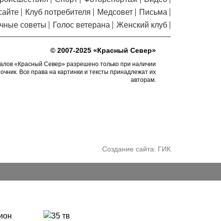
общественные наблюдатели на выборах
сайте
Клуб потребителя
Медсовет
Письма
пройдут учебу
чные советы
Голос ветерана
Женский клуб
В Череповце после
5.08.2026 11:34
реконструкции открыли фонтан в
Комсомольском парке
© 2007-2025 «Красный Север»
В Вологодской области в
алов «Красный Север» разрешено только при наличии
5.08.2026 11:18
точник. Все права на картинки и тексты принадлежат их
четвертый раз выберут самого лучшего
авторам.
папу
Вологодчина усилила
5.08.2026 10:44
защиту лесов от огня с воздуха и с земли
В Вологде на месте
5.08.2026 10:20
аварийного фонтана у драмтеатра
появятся качели и скамейки
Создание сайта:
ГИК
Заблудившуюся семью с
5.08.2026 09:57
двумя детьми нашли в лесу под Вологдой
Шесть вологодских
5.08.2026 09:04
школьников отправятся в августе в
«Путешествие мечты»