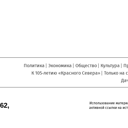
Север», который, уверены,
Кузьминская
главный
придется вам по душе, и вы
редактор
обязательно добавите его в
свои закладки.
Политика
Экономика
Общество
Культура
П
К 105-летию «Красного Севера»
Только на 
Да
Использование матери
62,
активной ссылки на ист