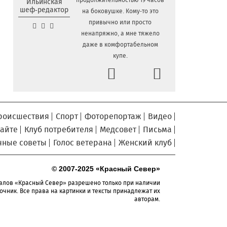
продолжительностью 19 часов
Ильинская
шеф-редактор
на боковушке. Кому-то это
«Территория талантов»
6.08.2026 17:17
привычно или просто
открылась для 122 школьников из
ненапряжно, а мне тяжело
Алчевска в Вологодской области
даже в комфортабельном
Сельские труженики
6.08.2026 16:20
купе.
Тотемского округа получат жилье с
Prev
Next
правом выкупа за один процент
стоимости
Детская футбольная секция
6.08.2026 15:42
ВоГУ получила поддержку РФС
роисшествия
Спорт
Фоторепортаж
Видео
Уникальный трейл и
6.08.2026 15:08
сайте
Клуб потребителя
Медсовет
Письма
силовые шоу приготовили округа
чные советы
Голос ветерана
Женский клуб
Вологодчины ко Дню физкультурника
Робот Макс на Госуслугах
6.08.2026 14:31
© 2007-2025 «Красный Север»
поможет вологжанам оформить выплату
на первоклассника
алов «Красный Север» разрешено только при наличии
очник. Все права на картинки и тексты принадлежат их
Вологодская область
6.08.2026 14:00
авторам.
подтвердила курс на полное
обеспечение лесовосстановления