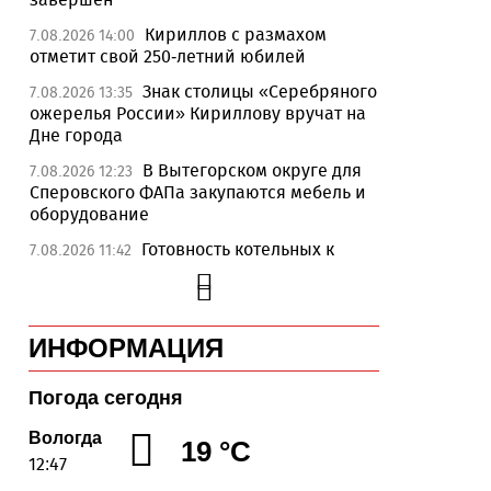
Кириллов с размахом
7.08.2026 14:00
отметит свой 250-летний юбилей
Знак столицы «Серебряного
7.08.2026 13:35
ожерелья России» Кириллову вручат на
Дне города
В Вытегорском округе для
7.08.2026 12:23
Сперовского ФАПа закупаются мебель и
оборудование
Готовность котельных к
7.08.2026 11:42
отопительному сезону на Вологодчине
превысила 65%
Новые аппараты МРТ
7.08.2026 11:25
ИНФОРМАЦИЯ
установят в двух медучреждениях
Вологодской области
Погода сегодня
В Устюжне отметят 774-
7.08.2026 10:41
летие города фестивалем кузнечного
Вологда
19 °C
мастерства
12:47
Вологодская область
7.08.2026 10:18