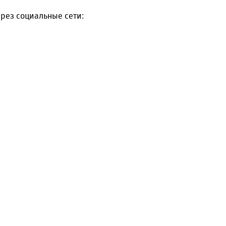
рез социальные сети:
Уважаемые посетители сайта
Мы рады приветствовать ва
на обновленном Интернет-
ресурсе газеты «Красный
Надежда