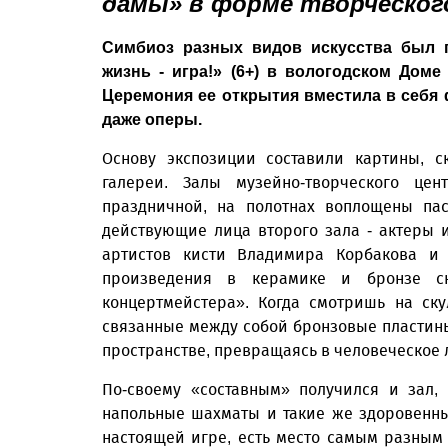
дамы» в форме творческог
Симбиоз разных видов искусства был 
жизнь - игра!» (6+) в вологодском Доме
Церемония ее открытия вместила в себя 
даже оперы.
Основу экспозиции составили картины, 
галереи. Залы музейно-творческого це
праздничной, на полотнах воплощены па
действующие лица второго зала - актеры 
артистов кисти Владимира Корбакова и
произведения в керамике и бронзе ск
концертмейстера». Когда смотришь на ск
связанные между собой бронзовые пластины
пространстве, превращаясь в человеческое 
По-своему «составным» получился и зал,
напольные шахматы и такие же здоровенные 
настоящей игре, есть место самым разным