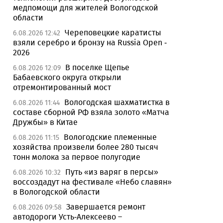
медпомощи для жителей Вологодской
области
Череповецкие каратисты
6.08.2026 12:42
взяли серебро и бронзу на Russia Open -
2026
В поселке Щепье
6.08.2026 12:09
Бабаевского округа открыли
отремонтированный мост
Вологодская шахматистка в
6.08.2026 11:44
составе сборной РФ взяла золото «Матча
Дружбы» в Китае
Вологодские племенные
6.08.2026 11:15
хозяйства произвели более 280 тысяч
тонн молока за первое полугодие
Путь «из варяг в персы»
6.08.2026 10:32
воссоздадут на фестивале «Небо славян»
в Вологодской области
Завершается ремонт
6.08.2026 09:58
автодороги Усть-Алексеево –