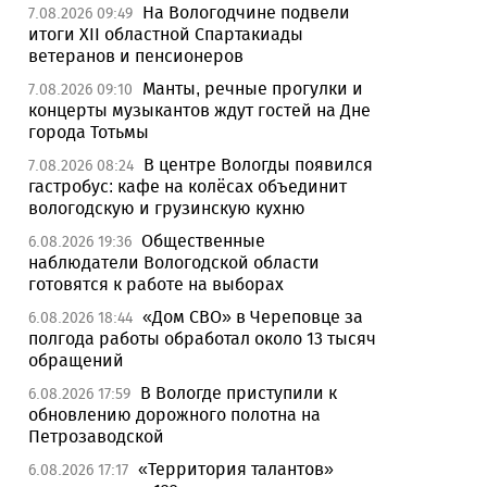
На Вологодчине подвели
7.08.2026 09:49
итоги XII областной Спартакиады
ветеранов и пенсионеров
Манты, речные прогулки и
7.08.2026 09:10
концерты музыкантов ждут гостей на Дне
города Тотьмы
В центре Вологды появился
7.08.2026 08:24
гастробус: кафе на колёсах объединит
вологодскую и грузинскую кухню
Общественные
6.08.2026 19:36
наблюдатели Вологодской области
готовятся к работе на выборах
«Дом СВО» в Череповце за
6.08.2026 18:44
полгода работы обработал около 13 тысяч
обращений
В Вологде приступили к
6.08.2026 17:59
обновлению дорожного полотна на
Петрозаводской
«Территория талантов»
6.08.2026 17:17