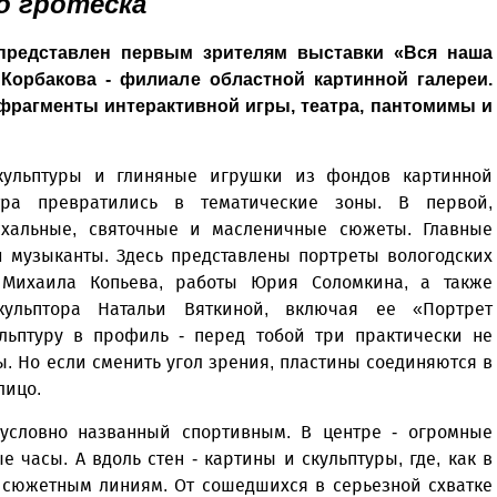
о гротеска
представлен первым зрителям выставки «Вся наша
 Корбакова - филиале областной картинной галереи.
фрагменты интер­активной игры, театра, пантомимы и
скульптуры и глиняные игрушки из фондов картинной
нтра превратились в тематические зоны. В первой,
схальные, святочные и масленичные сюжеты. Главные
и музыканты. Здесь представлены портреты вологодских
 Михаила Копьева, работы Юрия Соломкина, а также
ульптора Натальи Вяткиной, включая ее «Портрет
ульптуру в профиль - перед тобой три практически не
. Но если сменить угол зрения, пластины соединяются в
лицо.
 условно названный спортивным. В центре - огромные
часы. А вдоль стен - картины и скульптуры, где, как в
 сюжетным линиям. От сошедшихся в серьезной схватке