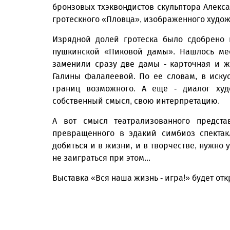
бронзовых тхэквондистов скульп­тора Алекс
гротескного «Пловца», изображенного худо
Изрядной долей гротеска было сдобрено 
пушкинской «Пиковой дамы». Нашлось мес
заменили сразу две дамы - карточная и ж
Галины Фалалеевой. По ее словам, в иску
границ возможного. А еще - диалог ху
собственный смысл, свою интерпретацию.
А вот смысл театрализованного предста
превращенного в эдакий симбиоз спектак
добиться и в жизни, и в творчестве, нужно 
не заиграться при этом...
Выставка «Вся наша жизнь - игра!» будет отк