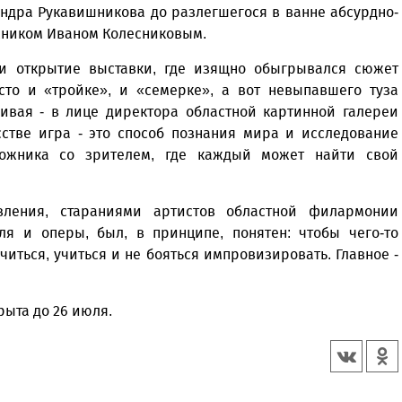
андра Рукавишникова до разлегшегося в ванне абсурдно-
жником Иваном Колесниковым.
и открытие выставки, где изящно обыгрывался сюжет
то и «тройке», и «семерке», а вот невыпавшего туза
ивая - в лице директора областной картинной галереи
сстве игра - это способ познания мира и исследование
дожника со зрителем, где каждый может найти свой
вления, стараниями артистов областной филармонии
ля и оперы, был, в принципе, понятен: чтобы чего-то
учиться, учиться и не бояться импровизировать. Главное -
рыта до 26 июля.