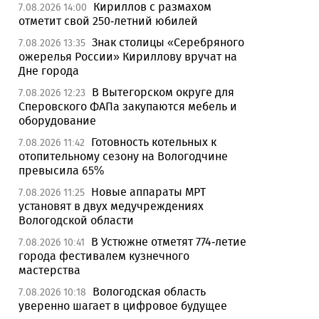
Кириллов с размахом
7.08.2026 14:00
отметит свой 250-летний юбилей
Знак столицы «Серебряного
7.08.2026 13:35
ожерелья России» Кириллову вручат на
Дне города
В Вытегорском округе для
7.08.2026 12:23
Сперовского ФАПа закупаются мебель и
оборудование
Готовность котельных к
7.08.2026 11:42
отопительному сезону на Вологодчине
превысила 65%
Новые аппараты МРТ
7.08.2026 11:25
установят в двух медучреждениях
Вологодской области
В Устюжне отметят 774-летие
7.08.2026 10:41
города фестивалем кузнечного
мастерства
Вологодская область
7.08.2026 10:18
уверенно шагает в цифровое будущее