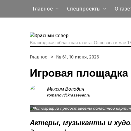
Главное
Спецпроекты
О газе
Вологодская областная газета.
Основана в мае 19
Главное
№ 61, 10 июня, 2026
Игровая площадка
Максим Володин
Ария «Тореадор, смелее в бой!» в исполн
romanov@krassever.ru
бурю восторгов.
Фотографии предоставлены областной картин
Актеры, музыканты и худ