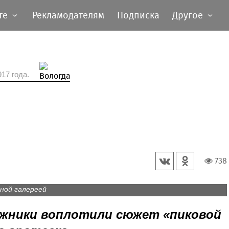
те
Рекламодателям
Подписка
Другое
17 года.
738
ении солиста филармонии Антона Николаева вызвала
ной галереей
ожники воплотили сюжет «пиковой