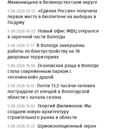
Мякинницыно в Великоустюгском округе
«Единая Россия» получила
5.08.2026 20:52
первое место в бюллетене на выборах в
Госдуму
Новый офис МФЦ открылся
5.08.2026 18:03
в заречной части Вологды
В Вологде завершены
5.08.2026 17:17
работы по благоустройству на 18
дворовых территориях
Осановская роща в Вологде
5.08.2026 16:50
стала современным парком с
«есенинской» душой
Почти 13,5 тысячи человек
5.08.2026 16:41
пострадали от клещей в Вологодской
области с начала сезона
Георгий Филимонов: Мы
5.08.2026 16:02
создаем новую архитектуру
строительного рынка в области
Шумоизоляционный экран
5.08.2026 15:22