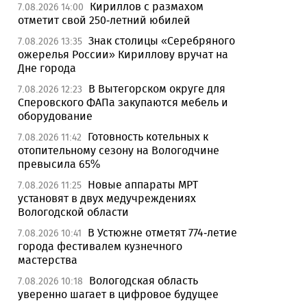
Кириллов с размахом
7.08.2026 14:00
отметит свой 250-летний юбилей
Знак столицы «Серебряного
7.08.2026 13:35
ожерелья России» Кириллову вручат на
Дне города
В Вытегорском округе для
7.08.2026 12:23
Сперовского ФАПа закупаются мебель и
оборудование
Готовность котельных к
7.08.2026 11:42
отопительному сезону на Вологодчине
превысила 65%
Новые аппараты МРТ
7.08.2026 11:25
установят в двух медучреждениях
Вологодской области
В Устюжне отметят 774-летие
7.08.2026 10:41
города фестивалем кузнечного
мастерства
Вологодская область
7.08.2026 10:18
уверенно шагает в цифровое будущее