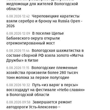
медпомощи для жителей Вологодской
области
Череповецкие каратисты
6.08.2026 12:42
взяли серебро и бронзу на Russia Open -
2026
В поселке Щепье
6.08.2026 12:09
Бабаевского округа открыли
отремонтированный мост
Вологодская шахматистка в
6.08.2026 11:44
составе сборной РФ взяла золото «Матча
Дружбы» в Китае
Вологодские племенные
6.08.2026 11:15
хозяйства произвели более 280 тысяч
тонн молока за первое полугодие
Путь «из варяг в персы»
6.08.2026 10:32
воссоздадут на фестивале «Небо славян»
в Вологодской области
Завершается ремонт
6.08.2026 09:58
автодороги Усть-Алексеево –