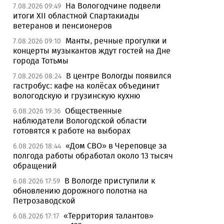
На Вологодчине подвели
7.08.2026 09:49
итоги XII областной Спартакиады
ветеранов и пенсионеров
Манты, речные прогулки и
7.08.2026 09:10
концерты музыкантов ждут гостей на Дне
города Тотьмы
В центре Вологды появился
7.08.2026 08:24
гастробус: кафе на колёсах объединит
вологодскую и грузинскую кухню
Общественные
6.08.2026 19:36
наблюдатели Вологодской области
готовятся к работе на выборах
«Дом СВО» в Череповце за
6.08.2026 18:44
полгода работы обработал около 13 тысяч
обращений
В Вологде приступили к
6.08.2026 17:59
обновлению дорожного полотна на
Петрозаводской
«Территория талантов»
6.08.2026 17:17