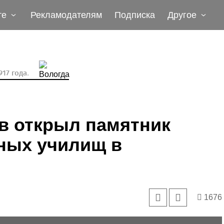
те
Рекламодателям
Подписка
Другое
17 года.
в открыл памятник
ных училищ в
1676