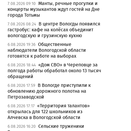
Манты, речные прогулки и
7.08.2026 09:10
концерты музыкантов ждут гостей на Дне
города Тотьмы
В центре Вологды появился
7.08.2026 08:24
гастробус: кафе на колёсах объединит
вологодскую и грузинскую кухню
Общественные
6.08.2026 19:36
наблюдатели Вологодской области
готовятся к работе на выборах
«Дом СВО» в Череповце за
6.08.2026 18:44
полгода работы обработал около 13 тысяч
обращений
В Вологде приступили к
6.08.2026 17:59
обновлению дорожного полотна на
Петрозаводской
«Территория талантов»
6.08.2026 17:17
открылась для 122 школьников из
Алчевска в Вологодской области
Сельские труженики
6.08.2026 16:20