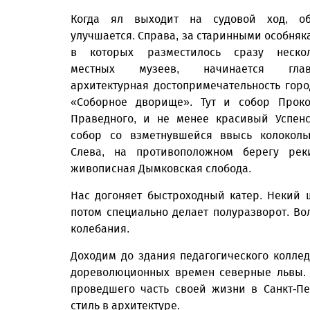
Когда ял выходит на судовой ход, об
улучшается. Справа, за старинными особняк
в которых разместилось сразу нескол
местных музеев, начинается глав
архитектурная достопримечательность горо
«Соборное дворище». Тут и собор Прок
Праведного, и не менее красивый Успен
собор со взметнувшейся ввысь колоколь
Слева, на противоположном берегу рек
живописная Дымковская слобода.
Нас догоняет быстроходный катер. Некий 
потом специально делает полуразворот. Во
колебания.
Доходим до здания педагогического колле
дореволюционных времен северные львы. К
проведшего часть своей жизни в Санкт-П
стиль в архитектуре.