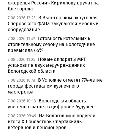
ожерелья России» Кириллову вручат на
Дне города
В Вытегорском округе для
7.08.2026 12:23
Сперовского ФАПа закупаются мебель и
оборудование
Готовность котельных к
7.08.2026 11:42
отопительному сезону на Вологодчине
превысила 65%
Новые аппараты МРТ
7.08.2026 11:25
установят в двух медучреждениях
Вологодской области
В Устюжне отметят 774-летие
7.08.2026 10:41
города фестивалем кузнечного
мастерства
Вологодская область
7.08.2026 10:18
уверенно шагает в цифровое будущее
На Вологодчине подвели
7.08.2026 09:49
итоги XII областной Спартакиады
ветеранов и пенсионеров