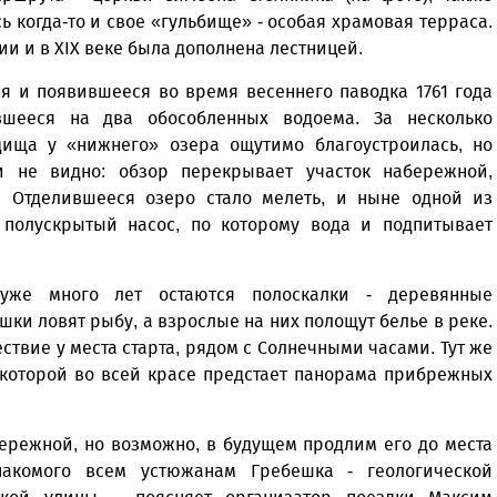
ь когда-то и свое «гульбище» - особая храмовая терраса.
и и в XIX веке была дополнена лестницей.
я и появившееся во время весеннего паводка 1761 года
вшееся на два обособленных водоема. За несколько
дища у «нижнего» озера ощутимо благоустроилась, но
и не видно: обзор перекрывает участок набережной,
 Отделившееся озеро стало мелеть, и ныне одной из
 полускрытый насос, по которому вода и подпитывает
 уже много лет остаются полоскалки - деревянные
шки ловят рыбу, а взрослые на них полощут белье в реке.
твие у места старта, рядом с Солнечными часами. Тут же
 которой во всей красе предстает панорама прибрежных
бережной, но возможно, в будущем продлим его до места
акомого всем устюжанам Гребешка - геологической