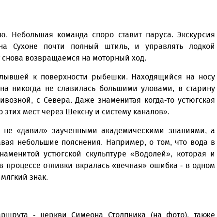
ю. Небольшая команда споро ставит паруса. Экскурсия
 на Сухоне почти полный штиль, и управлять лодкой
т снова возвращаемся на моторный ход.
сплывшей к поверхности рыбешки. Находящийся на носу
она никогда не славилась большими уловами, в старину
возной, с Севера. Даже знаменитая когда-то устюгская
о этих мест через Шексну и систему каналов».
Он не «давил» заученными академическими знаниями, а
авая небольшие пояснения. Например, о том, что вода в
знаменитой устюгской скульптуре «Водолей», которая и
в процессе отливки вкралась «вечная» ошибка - в одном
 мягкий знак.
ршрута - церкви Симеона Столпника (на фото), также