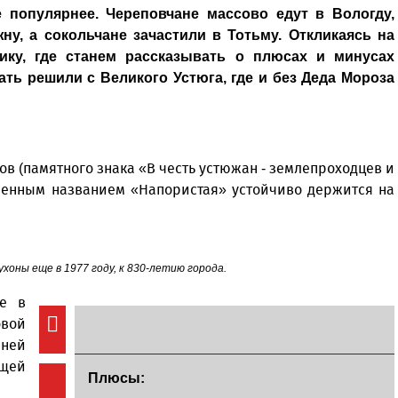
 популярнее. Череповчане массово едут в Вологду,
у, а сокольчане зачастили в Тотьму. Откликаясь на
ику, где станем рассказывать о плюсах и минусах
ть решили с Великого Устюга, где и без Деда Мороза
сов (памятного знака «В честь устюжан - землепроходцев и
ленным названием «Напористая» устойчиво держится на
хоны еще в 1977 году, к 830-летию города.
же в
вой
 ней
ющей
Плюсы: