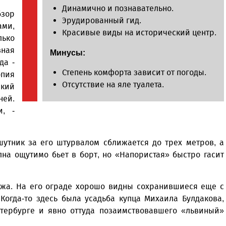
Динамично и познавательно.
зор
Эрудированный гид.
ами,
Красивые виды на исторический центр.
ько
ная
Минусы:
да -
Степень комфорта зависит от погоды.
опия
Отсутствие на яле туалета.
ский
ней.
и, -
шутник за его штурвалом сближается до трех метров, а
лна ощутимо бьет в борт, но «Напористая» быстро гасит
джа. На его ограде хорошо видны сохранившиеся еще с
огда-то здесь была усадьба купца Михаила Булдакова,
етербурге и явно оттуда позаимствовавшего «львиный»