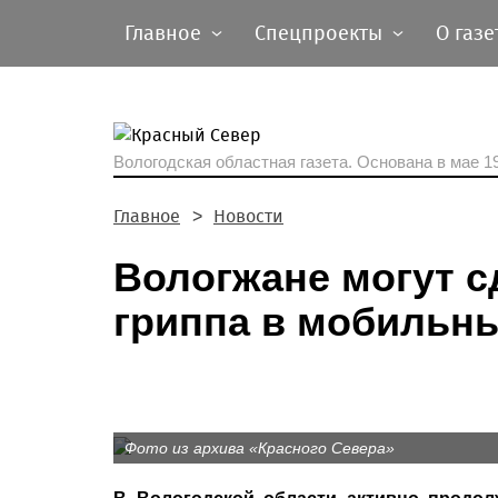
Главное
Спецпроекты
О газе
Вологодская областная газета.
Основана в мае 19
Главное
Новости
Вологжане могут с
гриппа в мобильны
Фото из архива «Красного Севера»