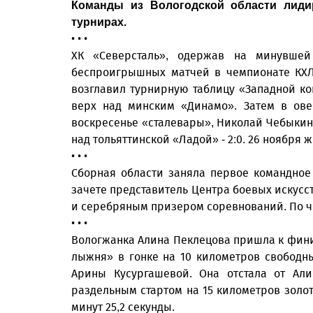
Команды из Вологодской области лиди
турнирах.
• • •
ХК «Северсталь», одержав на минувше
беспроигрышных матчей в чемпионате КХЛ
возглавил турнирную таблицу «Западной ко
верх над минским «Динамо». Затем в ове
воскресенье «сталевары», Николай Чебыкин
над тольяттинской «Ладой» - 2:0. 26 ноября
• • •
Сборная области заняла первое командное
зачете представитель Центра боевых искусс
и серебряным призером соревнований. По ч
• • •
Вологжанка Алина Пеклецова пришла к фин
лыжня» в гонке на 10 километров свободны
Арины Кусургашевой. Она отстала от Али
раздельным стартом на 15 километров золо
минут 25,2 секунды.