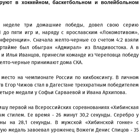
руют в хоккейном, баскетбольном и волейбольном
й неделе три домашние победы, довел свою серию
 до пяти игр и, наряду с ярославским «Локомотивом»,
нференции». Сначала желто-черные со счетом 4:2 взяли
ртайме был обыгран «Адмирал» из Владивостока. А в
 и Илья Иванцов, принесли команде из Череповца победу
 желто-черные принимают дома СКА.
 место на чемпионате России по кикбоксингу. В личном
тв Егор Чижов стал в Дагестане трехкратным победителем
етыре медали у Софьи Сарваевой и Ивана Архипова.
ишу первой на Всероссийских соревнованиях «Хибинская
м стилем. Ее время - 26 минут 30,2 секунды. Серебро у
ны на 28,1 секунды. В мужской «Хибинской гонке» с
тую медаль завоевал уроженец Вожеги Денис Спицов - 35