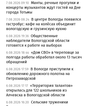
Манты, речные прогулки и
7.08.2026 09:10
концерты музыкантов ждут гостей на Дне
города Тотьмы
В центре Вологды появился
7.08.2026 08:24
гастробус: кафе на колёсах объединит
вологодскую и грузинскую кухню
Общественные
6.08.2026 19:36
наблюдатели Вологодской области
готовятся к работе на выборах
«Дом СВО» в Череповце за
6.08.2026 18:44
полгода работы обработал около 13 тысяч
обращений
В Вологде приступили к
6.08.2026 17:59
обновлению дорожного полотна на
Петрозаводской
«Территория талантов»
6.08.2026 17:17
открылась для 122 школьников из
Алчевска в Вологодской области
Сельские труженики
6.08.2026 16:20