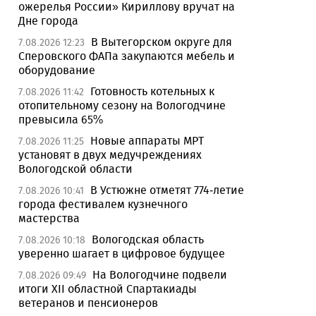
ожерелья России» Кириллову вручат на
Дне города
В Вытегорском округе для
7.08.2026 12:23
Сперовского ФАПа закупаются мебель и
оборудование
Готовность котельных к
7.08.2026 11:42
отопительному сезону на Вологодчине
превысила 65%
Новые аппараты МРТ
7.08.2026 11:25
установят в двух медучреждениях
Вологодской области
В Устюжне отметят 774-летие
7.08.2026 10:41
города фестивалем кузнечного
мастерства
Вологодская область
7.08.2026 10:18
уверенно шагает в цифровое будущее
На Вологодчине подвели
7.08.2026 09:49
итоги XII областной Спартакиады
ветеранов и пенсионеров