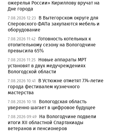
ожерелья России» Кириллову вручат на
Дне города
В Вытегорском округе для
7.08.2026 12:23
Сперовского ФАПа закупаются мебель и
оборудование
Готовность котельных к
7.08.2026 11:42
отопительному сезону на Вологодчине
превысила 65%
Новые аппараты МРТ
7.08.2026 11:25
установят в двух медучреждениях
Вологодской области
В Устюжне отметят 774-летие
7.08.2026 10:41
города фестивалем кузнечного
мастерства
Вологодская область
7.08.2026 10:18
уверенно шагает в цифровое будущее
На Вологодчине подвели
7.08.2026 09:49
итоги XII областной Спартакиады
ветеранов и пенсионеров