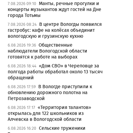
Манты, речные прогулки и
7.08.2026 09:10
концерты музыкантов ждут гостей на Дне
города Тотьмы
В центре Вологды появился
7.08.2026 08:24
гастробус: кафе на колёсах объединит
вологодскую и грузинскую кухню
Общественные
6.08.2026 19:36
наблюдатели Вологодской области
готовятся к работе на выборах
«Дом СВО» в Череповце за
6.08.2026 18:44
полгода работы обработал около 13 тысяч
обращений
В Вологде приступили к
6.08.2026 17:59
обновлению дорожного полотна на
Петрозаводской
«Территория талантов»
6.08.2026 17:17
открылась для 122 школьников из
Алчевска в Вологодской области
Сельские труженики
6.08.2026 16:20