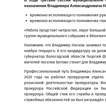
В ходе третьей сессии муниципальное 
назначении Владимира Александровича Но
временно исполняющего полномочия руко
временно исполняющего полномочия глав
«Работа предстоит непростая, округ большой
группе муниципального собрания в ВКонтакт
Напомним, что Владимир Носков занимал пост
ноября текущего. А его кандидатуру на дол
губернатор Вологодской области Георгий 
жителей поселка Ботово станет для Владими
Профессиональный путь Владимира Александ
2020 года он работал прокурором отдела 
розыскной деятельностью прокуратуры Вол
прокурора Российской Федерации он бы
прокурора. Общий стаж его службы в проку
служебных обязанностей он был награждён зн