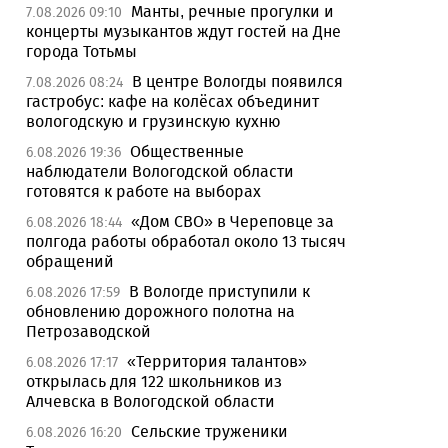
Манты, речные прогулки и
7.08.2026 09:10
концерты музыкантов ждут гостей на Дне
города Тотьмы
В центре Вологды появился
7.08.2026 08:24
гастробус: кафе на колёсах объединит
вологодскую и грузинскую кухню
Общественные
6.08.2026 19:36
наблюдатели Вологодской области
готовятся к работе на выборах
«Дом СВО» в Череповце за
6.08.2026 18:44
полгода работы обработал около 13 тысяч
обращений
В Вологде приступили к
6.08.2026 17:59
обновлению дорожного полотна на
Петрозаводской
«Территория талантов»
6.08.2026 17:17
открылась для 122 школьников из
Алчевска в Вологодской области
Сельские труженики
6.08.2026 16:20