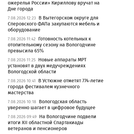
ожерелья России» Кириллову вручат на
Дне города
В Вытегорском округе для
7.08.2026 12:23
Сперовского ФАПа закупаются мебель и
оборудование
Готовность котельных к
7.08.2026 11:42
отопительному сезону на Вологодчине
превысила 65%
Новые аппараты МРТ
7.08.2026 11:25
установят в двух медучреждениях
Вологодской области
В Устюжне отметят 774-летие
7.08.2026 10:41
города фестивалем кузнечного
мастерства
Вологодская область
7.08.2026 10:18
уверенно шагает в цифровое будущее
На Вологодчине подвели
7.08.2026 09:49
итоги XII областной Спартакиады
ветеранов и пенсионеров