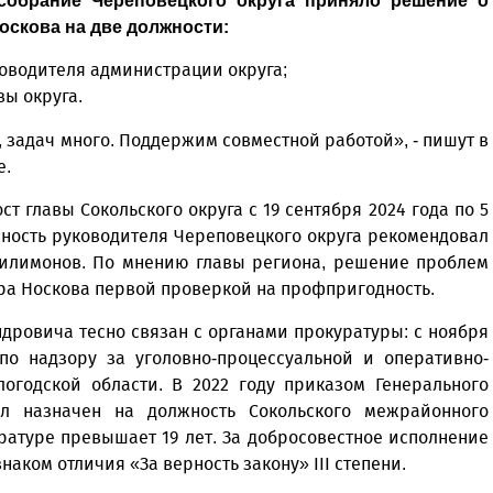
собрание Череповецкого округа приняло решение о
скова на две должности:
водителя администрации округа;
ы округа.
, задач много. Поддержим совместной работой», - пишут в
е.
 главы Сокольского округа с 19 сентября 2024 года по 5
жность руководителя Череповецкого округа рекомендовал
Филимонов. По мнению главы региона, решение проблем
ра Носкова первой проверкой на профпригодность.
ровича тесно связан с органами прокуратуры: с ноября
по надзору за уголовно-процессуальной и оперативно-
огодской области. В 2022 году приказом Генерального
л назначен на должность Сокольского межрайонного
ратуре превышает 19 лет. За добросовестное исполнение
аком отличия «За верность закону» III степени.