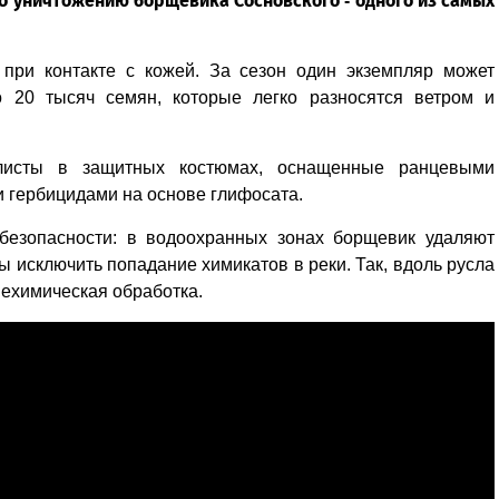
о уничтожению борщевика Сосновского - одного из самых
при контакте с кожей. За сезон один экземпляр может
о 20 тысяч семян, которые легко разносятся ветром и
листы в защитных костюмах, оснащенные ранцевыми
 гербицидами на основе глифосата.
 безопасности: в водоохранных зонах борщевик удаляют
ы исключить попадание химикатов в реки. Так, вдоль русла
ехимическая обработка.