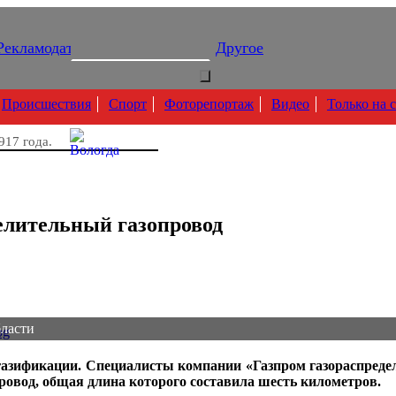
Рекламодателям
Подписка
Другое
Происшествия
Спорт
Фоторепортаж
Видео
Только на 
917 года.
елительный газопровод
бласти
газификации. Специалисты компании «Газпром газораспредел
овод, общая длина которого составила шесть километров.