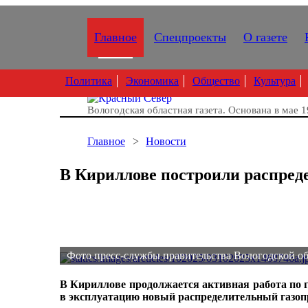
Главное
Спецпроекты
О газете
Политика
Экономика
Общество
Культура
Вологодская областная газета.
Основана в мае 1
Главное
Новости
В Кириллове построили распред
Фото пресс-службы правительства Вологодской о
В Кириллове продолжается активная работа по 
в эксплуатацию новый распределительный газопр