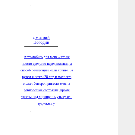
заречно
5.08.2026
по благ
террито
5.08.2026
стала с
Дмитрий
Погодин
душой
5.08.2026
Автомобиль для меня - это не
пострад
просто средство передвижения, а
с начала
способ релаксации, если хотите. За
5.08.2026
рулем я почти 20 лет, и мало что
создаем
может быстро привести меня в
рынка в
равновесное состояние, кроме
5.08.2026
трассы под хорошую музыку или
Белозер
аудиокнигу.
«космич
5.08.2026
Вологде
срока