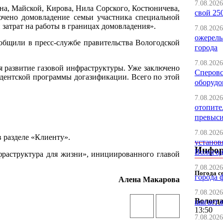
7.08.2026
на, Майской, Кирова, Нила Сорского, Костюничева,
свой 25
ючено домовладение семьи участника специальной
затрат на работы в границах домовладения».
7.08.2026
ожерель
ообщили в пресс-службе правительства Вологодской
города
7.08.2026
 развитие газовой инфраструктуры. Уже заключено
Сперовс
идентской программы догазификации. Всего по этой
оборудо
7.08.2026
отопите
превыс
7.08.2026
 разделе «Клиенту».
установ
Инфо
Вологод
фраструктура для жизни», инициированного главой
7.08.2026
Погода с
города 
Алена Макарова
7.08.2026
Вологд
шагает 
13:50
7.08.2026