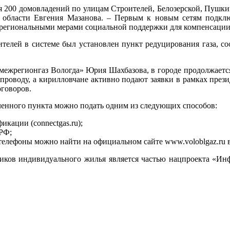
 200 домовладений по улицам Строителей, Белозерской, Пушки
ора области Евгения Мазанова. – Первым к новым сетям подкл
региональными мерами социальной поддержки для компенсации 
телей в системе был установлен пункт редуцирования газа, с
межрегионгаз Вологда» Юрия Шахбазова, в городе продолжается
опроводу, а кирилловчане активно подают заявки в рамках през
оговоров.
ленного пункта можно подать одним из следующих способов:
кации (connectgas.ru);
РФ;
телефоны можно найти на официальном сайте www.voloblgaz.ru в
иков индивидуального жилья является частью нацпроекта «Ин