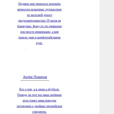
серебро 
Недавно мне пришлось пережить
6.08.2026
непростое испытание: путешествие
округа 
по железной дороге
продолжительностью 19 часов на
6.08.2026
составе
боковушке. Кому-то это привычно
Дружбы»
или просто ненапряжно, а мне
тяжело даже в комфортабельном
6.08.2026
купе.
хозяйст
молока 
6.08.2026
воссозд
Вологод
6.08.2026
Артём Помялов
автодор
Великоу
Кто о чем, а я снова о футболе.
5.08.2026
Правда, на этот раз наша любимая
первое 
игра станет лишь поводом
Госдуму
поговорить о двойных европейских
5.08.2026
стандартах.