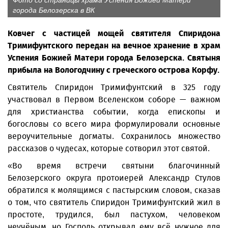
Фото со страницы храма Успения Божией Матери
города Белозерска в ВК
Ковчег с частицей мощей святителя Спиридона
Тримифунтского передан на вечное хранение в храм
Успения Божией Матери города Белозерска. Святыня
прибыла на Вологодчину с греческого острова Корфу.
Святитель Спиридон Тримифунтский в 325 году
участвовал в Первом Вселенском соборе — важном
для христианства событии, когда епископы и
богословы со всего мира формулировали основные
вероучительные догматы. Сохранилось множество
рассказов о чудесах, которые сотворил этот святой.
«Во время встречи святыни благочинный
Белозерского округа протоиерей Александр Стулов
обратился к молящимся с пастырским словом, сказав
о том, что святитель Спиридон Тримифунтский жил в
простоте, трудился, был пастухом, человеком
неучёным, но Господь открывал ему всё нужное для