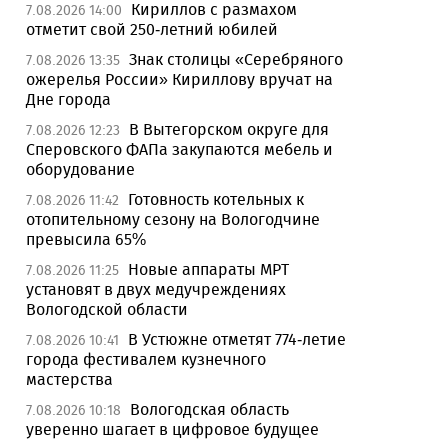
Кириллов с размахом
7.08.2026 14:00
отметит свой 250-летний юбилей
Знак столицы «Серебряного
7.08.2026 13:35
ожерелья России» Кириллову вручат на
Дне города
В Вытегорском округе для
7.08.2026 12:23
Сперовского ФАПа закупаются мебель и
оборудование
Готовность котельных к
7.08.2026 11:42
отопительному сезону на Вологодчине
превысила 65%
Новые аппараты МРТ
7.08.2026 11:25
установят в двух медучреждениях
Вологодской области
В Устюжне отметят 774-летие
7.08.2026 10:41
города фестивалем кузнечного
мастерства
Вологодская область
7.08.2026 10:18
уверенно шагает в цифровое будущее