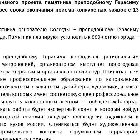
кизного проекта памятника преподобному Герасиму
се срока окончания приема конкурсных заявок с 13
ятника основателю Вологды – преподобному Герасиму
ода. Памятник планируют установить к 880-летию города –
преподобному Герасиму проводится региональным
митрополией, организатором выступает Вологодская
ется открытым и организован в один тур. Принять в нем
щие профессиональное образование по направлению
архитекторы, скульпторы, дизайнеры, художники, а также
итель которых имеет соответствующее профессиональное
 являться иностранным агентом, – сообщает web-портал
ивать работы будет экспертный совет, в который войдут
огодской епархии, ведущие вологодские художники и
ных вузов России. Оцениваться будет художественная
троительного контекста окружающей территории,
вершенность проекта».