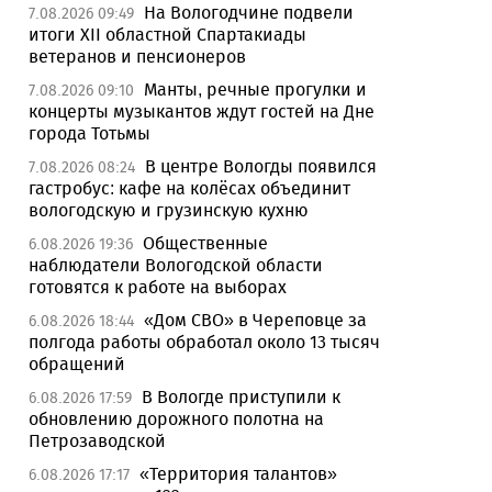
На Вологодчине подвели
7.08.2026 09:49
итоги XII областной Спартакиады
ветеранов и пенсионеров
Манты, речные прогулки и
7.08.2026 09:10
концерты музыкантов ждут гостей на Дне
города Тотьмы
В центре Вологды появился
7.08.2026 08:24
гастробус: кафе на колёсах объединит
вологодскую и грузинскую кухню
Общественные
6.08.2026 19:36
наблюдатели Вологодской области
готовятся к работе на выборах
«Дом СВО» в Череповце за
6.08.2026 18:44
полгода работы обработал около 13 тысяч
обращений
В Вологде приступили к
6.08.2026 17:59
обновлению дорожного полотна на
Петрозаводской
«Территория талантов»
6.08.2026 17:17