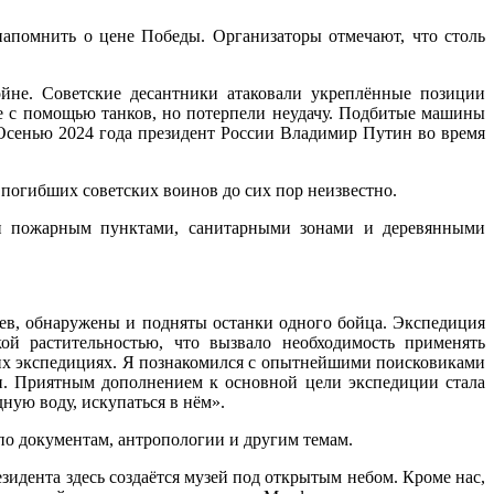
помнить о цене Победы. Организаторы отмечают, что столь
не. Советские десантники атаковали укреплённые позиции
ре с помощью танков, но потерпели неудачу. Подбитые машины
 Осенью 2024 года президент России Владимир Путин во время
 погибших советских воинов до сих пор неизвестно.
 и пожарным пунктами, санитарными зонами и деревянными
ев, обнаружены и подняты останки одного бойца. Экспедиция
ой растительностью, что вызвало необходимость применять
щих экспедициях. Я познакомился с опытнейшими поисковиками
ти. Приятным дополнением к основной цели экспедиции стала
ную воду, искупаться в нём».
по документам, антропологии и другим темам.
зидента здесь создаётся музей под открытым небом. Кроме нас,