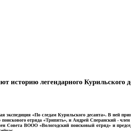
ют историю легендарного Курильского д
я экспедиция «По следам Курильского десанта». В ней прин
 поискового отряда «Трипять», и Андрей Сперанский - член
член Совета ВООО «Вологодский поисковый отряд» и предсе
сейчас.