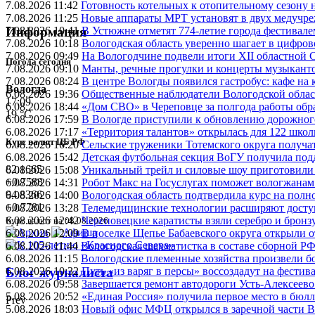
7.08.2026 11:42
Готовность котельных к отопительному сезону
7.08.2026 11:25
Новые аппараты МРТ установят в двух медучре
7.08.2026 10:41
В Устюжне отметят 774-летие города фестивале
Информация
7.08.2026 10:18
Вологодская область уверенно шагает в цифров
7.08.2026 09:49
На Вологодчине подвели итоги XII областной 
Погода сегодня
7.08.2026 09:10
Манты, речные прогулки и концерты музыканто
7.08.2026 08:24
В центре Вологды появился гастробус: кафе на
Вологда
6.08.2026 19:36
Общественные наблюдатели Вологодской област
17:09
6.08.2026 18:44
«Дом СВО» в Череповце за полгода работы обр
19 °C
6.08.2026 17:59
В Вологде приступили к обновлению дорожног
6.08.2026 17:17
«Территория талантов» открылась для 122 школ
Курс валют ЦБ РФ
6.08.2026 16:20
Сельские труженики Тотемского округа получат
6.08.2026 15:42
Детская футбольная секция ВоГУ получила по
82.1665
6.08.2026 15:08
Уникальный трейл и силовые шоу приготовили
+0.7588
6.08.2026 14:31
Робот Макс на Госуслугах поможет вологжанам
94.8366
6.08.2026 14:00
Вологодская область подтвердила курс на пол
+0.7781
6.08.2026 13:28
Телемедицинские технологии расширяют досту
6.08.2026 12:42
Череповецкие каратисты взяли серебро и бронзу
Курс валют на 08.08.2026
6.08.2026 12:09
В поселке Щепье Бабаевского округа открыли 
6.08.2026 11:44
Вологодская шахматистка в составе сборной РФ
6.08.2026 11:15
Вологодские племенные хозяйства произвели бо
6.08.2026 10:32
Путь «из варяг в персы» воссоздадут на фестив
Блог журналиста
6.08.2026 09:58
Завершается ремонт автодороги Усть-Алексеев
5.08.2026 20:52
«Единая Россия» получила первое место в бюлл
Prev
5.08.2026 18:03
Новый офис МФЦ открылся в заречной части 