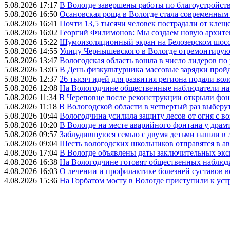
5.08.2026 17:17
В Вологде завершены работы по благоустройств
5.08.2026 16:50
Осановская роща в Вологде стала современным
5.08.2026 16:41
Почти 13,5 тысячи человек пострадали от клеще
5.08.2026 16:02
Георгий Филимонов: Мы создаем новую архитек
5.08.2026 15:22
Шумоизоляционный экран на Белозерском шосс
5.08.2026 14:55
Улицу Чернышевского в Вологде отремонтируют
5.08.2026 13:47
Вологодская область вошла в число лидеров по
5.08.2026 13:05
В День физкультурника массовые зарядки прой
5.08.2026 12:37
26 тысяч идей для развития региона подали вол
5.08.2026 12:08
На Вологодчине общественные наблюдатели на
5.08.2026 11:34
В Череповце после реконструкции открыли фон
5.08.2026 11:18
В Вологодской области в четвертый раз выберу
5.08.2026 10:44
Вологодчина усилила защиту лесов от огня с во
5.08.2026 10:20
В Вологде на месте аварийного фонтана у драмт
5.08.2026 09:57
Заблудившуюся семью с двумя детьми нашли в 
5.08.2026 09:04
Шесть вологодских школьников отправятся в а
4.08.2026 17:04
В Вологде объявлены даты заключительных эк
4.08.2026 16:38
На Вологодчине готовят общественных наблюд
4.08.2026 16:03
О лечении и профилактике болезней суставов 
4.08.2026 15:36
На Горбатом мосту в Вологде приступили к уст