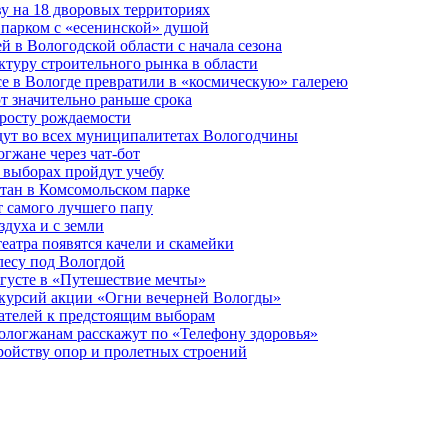
у на 18 дворовых территориях
 парком с «есенинской» душой
й в Вологодской области с начала сезона
туру строительного рынка в области
е в Вологде превратили в «космическую» галерею
 значительно раньше срока
 росту рождаемости
дут во всех муниципалитетах Вологодчины
огжане через чат-бот
 выборах пройдут учебу
тан в Комсомольском парке
т самого лучшего папу
здуха и с земли
еатра появятся качели и скамейки
лесу под Вологдой
вгусте в «Путешествие мечты»
скурсий акции «Огни вечерней Вологды»
ателей к предстоящим выборам
вологжанам расскажут по «Телефону здоровья»
ройству опор и пролетных строений