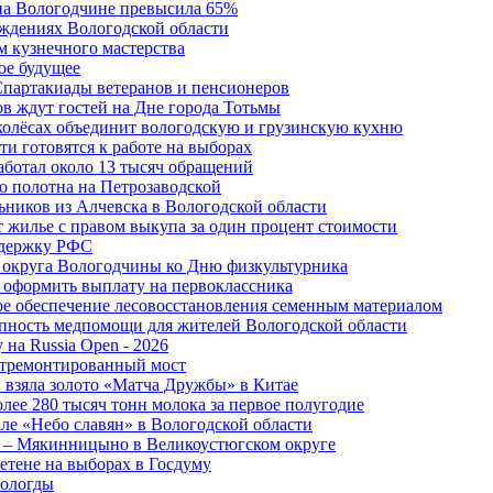
 на Вологодчине превысила 65%
ждениях Вологодской области
м кузнечного мастерства
ое будущее
Спартакиады ветеранов и пенсионеров
в ждут гостей на Дне города Тотьмы
 колёсах объединит вологодскую и грузинскую кухню
и готовятся к работе на выборах
аботал около 13 тысяч обращений
о полотна на Петрозаводской
ьников из Алчевска в Вологодской области
 жилье с правом выкупа за один процент стоимости
ддержку РФС
 округа Вологодчины ко Дню физкультурника
 оформить выплату на первоклассника
ное обеспечение лесовосстановления семенным материалом
пность медпомощи для жителей Вологодской области
 на Russia Open - 2026
отремонтированный мост
 взяла золото «Матча Дружбы» в Китае
лее 280 тысяч тонн молока за первое полугодие
але «Небо славян» в Вологодской области
о – Мякинницыно в Великоустюгском округе
етене на выборах в Госдуму
Вологды