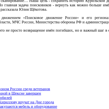
ое сканирование… Наша цель - сохранить историю Курильской 
Но главная задача поисковиков - вернуть как можно больше имё
- рассказала Юлия Щёкотова.
 движением «Поисковое движение России» и его региона
области, МЧС России, Министерства обороны РФ и администра
- это не просто возвращение имён погибших, но и важный шаг в
ионом России среди ветеранов
жной в Шексне завершен
 юбилей
Кириллову вручат на Дне города
акупаются мебель и оборудование