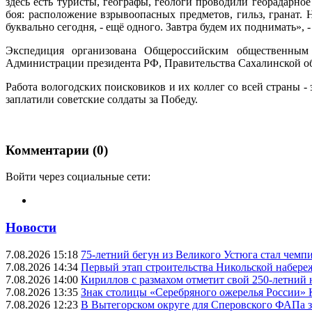
здесь есть туристы, географы, геологи проводили георадарн
боя: расположение взрывоопасных предметов, гильз, гранат. 
буквально сегодня, - ещё одного. Завтра будем их поднимать», 
Экспедиция организована Общероссийским общественным
Администрации президента РФ, Правительства Сахалинской 
Работа вологодских поисковиков и их коллег со всей страны 
заплатили советские солдаты за Победу.
Комментарии (0)
Войти через социальные сети:
Новости
7.08.2026 15:18
75-летний бегун из Великого Устюга стал чемп
7.08.2026 14:34
Первый этап строительства Никольской набере
7.08.2026 14:00
Кириллов с размахом отметит свой 250-летний
7.08.2026 13:35
Знак столицы «Серебряного ожерелья России» 
7.08.2026 12:23
В Вытегорском округе для Сперовского ФАПа з