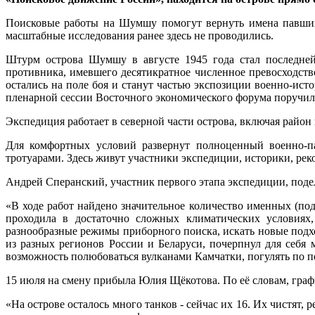
Поисковые работы на Шумшу помогут вернуть имена павших
масштабные исследования ранее здесь не проводились.
Штурм острова Шумшу в августе 1945 года стал последне
противника, имевшего десятикратное численное превосходств
остались на поле боя и станут частью экспозиции военно-ис
пленарной сессии Восточного экономического форума поручил 
Экспедиция работает в северной части острова, включая район
Для комфортных условий развернут полноценный военно-п
тротуарами. Здесь живут участники экспедиции, историки, ре
Андрей Сперанский, участник первого этапа экспедиции, под
«В ходе работ найдено значительное количество именных (п
проходила в достаточно сложных климатических условиях,
разнообразные режимы приборного поиска, искать новые подх
из разных регионов России и Беларуси, почерпнул для себя
возможность полюбоваться вулканами Камчатки, погулять по по
15 июля на смену прибыла Юлия Щёкотова. По её словам, графи
«На острове осталось много танков - сейчас их 16. Их чистят