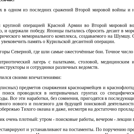
 в одном из последних сражений Второй мировой войны и на
й крупной операцией Красной Армии во Второй мировой вой
о, и одержали победу. Японцы пытались сбросить десант в мо
торического мемориального комплекса, создаваемого на Шумшу.
увековечить память о Курильской десантной операции.
 горы Северной, где шли самые ожесточённые бои. Точное число
атриотический лагерь с палатками, столовой, медицинским
конструкторы и сотрудники различных ведомств.
елился своими впечатлениями:
одписных) предметов снаряжения красноармейцев и краснофлотц
 поиск проводился в непривычных грунтах со специфическ
оды. Все эти наработки, без сомнения, пригодятся в последую
 много нового и полезного для будущей поисковой деятельнос
бережью Тихого океана и даже, несмотря на достаточно прохлад
к очень плотный: утром - поисковые работы, вечером - лекции 
, реставрируют и устанавливают на постаменты. По поручению пре