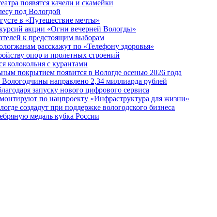
еатра появятся качели и скамейки
лесу под Вологдой
вгусте в «Путешествие мечты»
скурсий акции «Огни вечерней Вологды»
ателей к предстоящим выборам
вологжанам расскажут по «Телефону здоровья»
ройству опор и пролетных строений
я колокольня с курантами
ьным покрытием появится в Вологде осенью 2026 года
 Вологодчины направлено 2,34 миллиарда рублей
благодаря запуску нового цифрового сервиса
ремонтируют по нацпроекту «Инфраструктура для жизни»
огде создадут при поддержке вологодского бизнеса
ребряную медаль кубка России