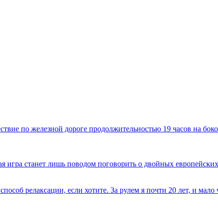
твие по железной дороге продолжительностью 19 часов на боко
имая игра станет лишь поводом поговорить о двойных европейских
способ релаксации, если хотите. За рулем я почти 20 лет, и мал