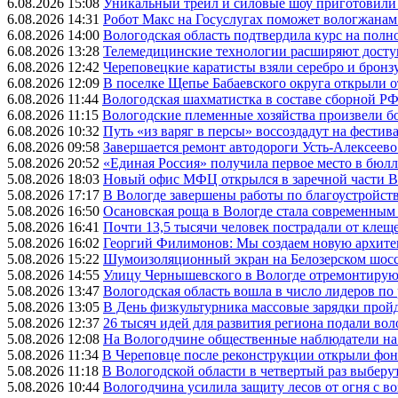
6.08.2026 15:08
Уникальный трейл и силовые шоу приготовили
6.08.2026 14:31
Робот Макс на Госуслугах поможет вологжанам
6.08.2026 14:00
Вологодская область подтвердила курс на пол
6.08.2026 13:28
Телемедицинские технологии расширяют досту
6.08.2026 12:42
Череповецкие каратисты взяли серебро и бронзу
6.08.2026 12:09
В поселке Щепье Бабаевского округа открыли 
6.08.2026 11:44
Вологодская шахматистка в составе сборной РФ
6.08.2026 11:15
Вологодские племенные хозяйства произвели бо
6.08.2026 10:32
Путь «из варяг в персы» воссоздадут на фестив
6.08.2026 09:58
Завершается ремонт автодороги Усть-Алексеев
5.08.2026 20:52
«Единая Россия» получила первое место в бюлл
5.08.2026 18:03
Новый офис МФЦ открылся в заречной части 
5.08.2026 17:17
В Вологде завершены работы по благоустройств
5.08.2026 16:50
Осановская роща в Вологде стала современным
5.08.2026 16:41
Почти 13,5 тысячи человек пострадали от клеще
5.08.2026 16:02
Георгий Филимонов: Мы создаем новую архитек
5.08.2026 15:22
Шумоизоляционный экран на Белозерском шосс
5.08.2026 14:55
Улицу Чернышевского в Вологде отремонтируют
5.08.2026 13:47
Вологодская область вошла в число лидеров по
5.08.2026 13:05
В День физкультурника массовые зарядки прой
5.08.2026 12:37
26 тысяч идей для развития региона подали вол
5.08.2026 12:08
На Вологодчине общественные наблюдатели на
5.08.2026 11:34
В Череповце после реконструкции открыли фон
5.08.2026 11:18
В Вологодской области в четвертый раз выберу
5.08.2026 10:44
Вологодчина усилила защиту лесов от огня с во