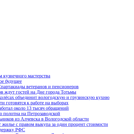
м кузнечного мастерства
ое будущее
Спартакиады ветеранов и пенсионеров
в ждут гостей на Дне города Тотьмы
 колёсах объединит вологодскую и грузинскую кухню
и готовятся к работе на выборах
аботал около 13 тысяч обращений
о полотна на Петрозаводской
ьников из Алчевска в Вологодской области
 жилье с правом выкупа за один процент стоимости
ддержку РФС