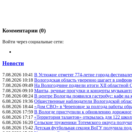
Комментарии (0)
Войти через социальные сети:
Новости
7.08.2026 10:41
В Устюжне отметят 774-летие города фестивале
7.08.2026 10:18
Вологодская область уверенно шагает в цифров
7.08.2026 09:49
На Вологодчине подвели итоги XII областной 
7.08.2026 09:10
Манты, речные прогулки и концерты музыканто
7.08.2026 08:24
В центре Вологды появился гастробус: кафе на
6.08.2026 19:36
Общественные наблюдатели Вологодской област
6.08.2026 18:44
«Дом СВО» в Череповце за полгода работы обр
6.08.2026 17:59
В Вологде приступили к обновлению дорожног
6.08.2026 17:17
«Территория талантов» открылась для 122 школ
6.08.2026 16:20
Сельские труженики Тотемского округа получат
6.08.2026 15:42
Детская футбольная секция ВоГУ получила по