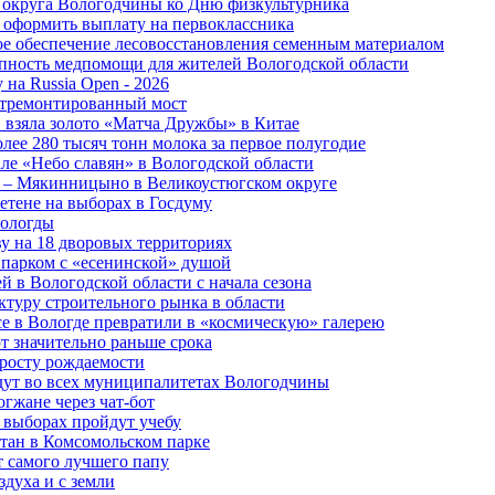
 округа Вологодчины ко Дню физкультурника
 оформить выплату на первоклассника
ное обеспечение лесовосстановления семенным материалом
пность медпомощи для жителей Вологодской области
 на Russia Open - 2026
отремонтированный мост
 взяла золото «Матча Дружбы» в Китае
лее 280 тысяч тонн молока за первое полугодие
але «Небо славян» в Вологодской области
о – Мякинницыно в Великоустюгском округе
етене на выборах в Госдуму
Вологды
у на 18 дворовых территориях
 парком с «есенинской» душой
й в Вологодской области с начала сезона
туру строительного рынка в области
е в Вологде превратили в «космическую» галерею
 значительно раньше срока
 росту рождаемости
дут во всех муниципалитетах Вологодчины
огжане через чат-бот
 выборах пройдут учебу
тан в Комсомольском парке
т самого лучшего папу
здуха и с земли