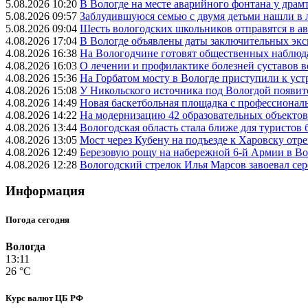
5.08.2026 10:20
В Вологде на месте аварийного фонтана у драмт
5.08.2026 09:57
Заблудившуюся семью с двумя детьми нашли в 
5.08.2026 09:04
Шесть вологодских школьников отправятся в а
4.08.2026 17:04
В Вологде объявлены даты заключительных эк
4.08.2026 16:38
На Вологодчине готовят общественных наблюд
4.08.2026 16:03
О лечении и профилактике болезней суставов 
4.08.2026 15:36
На Горбатом мосту в Вологде приступили к уст
4.08.2026 15:08
У Никольского источника под Вологдой появитс
4.08.2026 14:49
Новая баскетбольная площадка с профессионал
4.08.2026 14:22
На модернизацию 42 образовательных объектов
4.08.2026 13:44
Вологодская область стала ближе для туристов 
4.08.2026 13:05
Мост через Кубену на подъезде к Харовску от
4.08.2026 12:49
Березовую рощу на набережной 6-й Армии в Вол
4.08.2026 12:28
Вологодский стрелок Илья Марсов завоевал се
Информация
Погода сегодня
Вологда
13:11
26 °C
Курс валют ЦБ РФ