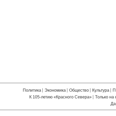
Уважаемые посетители сайта
Мы рады приветствовать ва
на обновленном Интернет-
ресурсе газеты «Красный
Надежда
Север», который, уверены,
Кузьминская
главный
придется вам по душе, и вы
редактор
обязательно добавите его в
свои закладки.
Политика
Экономика
Общество
Культура
П
К 105-летию «Красного Севера»
Только на 
Да