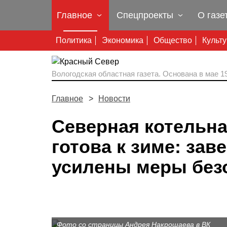
Главное
Спецпроекты
О газе
Политика
Экономика
Общество
Культ
Вологодская областная газета.
Основана в мае 19
Главное
Новости
Северная котельн
готова к зиме: зав
усилены меры без
Фото со страницы Андрея Накрошаева в ВК