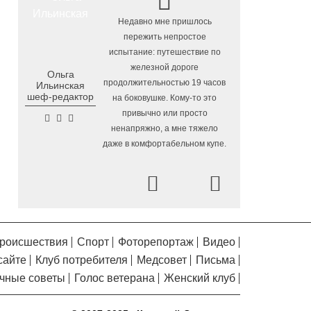
Осановская роща в
5.08.2026 16:50
!
Недавно мне пришлось
Вологде стала современным парком с
с
пережить непростое
«есенинской» душой
испытание: путешествие по
Почти 13,5 тысячи человек
5.08.2026 16:41
железной дороге
Ольга
Артём
пострадали от клещей в Вологодской
продолжительностью 19 часов
Ильинская
Помялов
области с начала сезона
шеф-редактор
на боковушке. Кому-то это
Георгий Филимонов: Мы
5.08.2026 16:02
привычно или просто
создаем новую архитектуру строительного
ненапряжно, а мне тяжело
рынка в области
даже в комфортабельном купе.
Шумоизоляционный экран
5.08.2026 15:22
Prev
на Белозерском шоссе в Вологде
Next
превратили в «космическую» галерею
Улицу Чернышевского в
5.08.2026 14:55
Вологде отремонтируют значительно
раньше срока
роисшествия
Спорт
Фоторепортаж
Видео
сайте
Клуб потребителя
Медсовет
Письма
Вологодская область
5.08.2026 13:47
вошла в число лидеров по росту
чные советы
Голос ветерана
Женский клуб
рождаемости