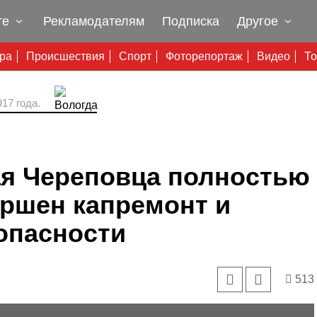
те
Рекламодателям
Подписка
Другое
ура
Происшествия
Спорт
Фоторепортаж
Видео
То
17 года.
ая Череповца полностью
ершен капремонт и
опасности
513