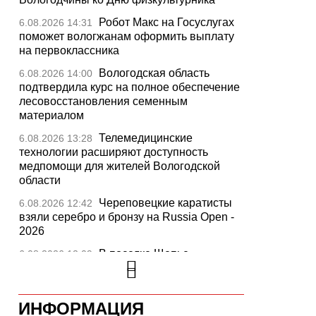
Робот Макс на Госуслугах
6.08.2026 14:31
поможет вологжанам оформить выплату
на первоклассника
Вологодская область
6.08.2026 14:00
подтвердила курс на полное обеспечение
лесовосстановления семенным
материалом
Телемедицинские
6.08.2026 13:28
технологии расширяют доступность
медпомощи для жителей Вологодской
области
Череповецкие каратисты
6.08.2026 12:42
взяли серебро и бронзу на Russia Open -
2026
В поселке Щепье
6.08.2026 12:09
Бабаевского округа открыли
отремонтированный мост
Вологодская шахматистка
ИНФОРМАЦИЯ
6.08.2026 11:44