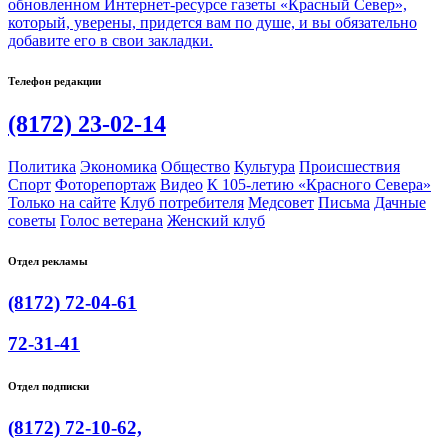
обновленном Интернет-ресурсе газеты «Красный Север»,
который, уверены, придется вам по душе, и вы обязательно
добавите его в свои закладки.
Телефон редакции
(8172) 23-02-14
Политика
Экономика
Общество
Культура
Происшествия
Спорт
Фоторепортаж
Видео
К 105-летию «Красного Севера»
Только на сайте
Клуб потребителя
Медсовет
Письма
Дачные
советы
Голос ветерана
Женский клуб
Отдел рекламы
(8172) 72-04-61
72-31-41
Отдел подписки
(8172) 72-10-62,