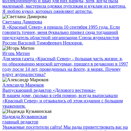
коллекционирую и шью для них наряды, хотя, когда была
маленькой, мастерила одежки пупсикам и куклам из картона.
Я люблю кукол, которых оживляют артисты.
Светлана Дамирова
В «Красный Север» я пришла 10 сентября 1995 года. Если
говорить точнее, меня буквально привел сюда тогдашний
председатель областной организации Союза журналистов
России Василий Тимофеевич Невзоров.
Игорь Митин
Для меня газета «Красный Север» - большая часть жизни: я,
по образованию морской штурман, пришел в редакцию в 1997
году после 14 лет, проведенных на флоте, в морях. Почему
вдруг журналистика?
Александр Марюков
Выпускающий редактор «Делового вестника»
В нашем доме, сколько я себя помню, всегда выписывали
«Красный Север» и отзывались об этом издании с большим
уважением.
Надежда Кузьминская
главный редактор
Уважаемые посетители сайта! Мы рады приветствовать вас на