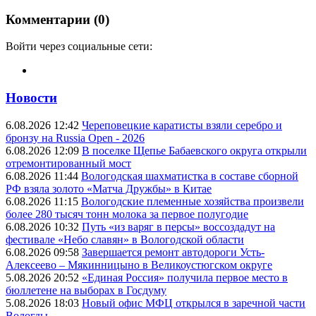
Комментарии (0)
Войти через социальные сети:
Новости
6.08.2026 12:42
Череповецкие каратисты взяли серебро и
бронзу на Russia Open - 2026
6.08.2026 12:09
В поселке Щепье Бабаевского округа открыли
отремонтированный мост
6.08.2026 11:44
Вологодская шахматистка в составе сборной
РФ взяла золото «Матча Дружбы» в Китае
6.08.2026 11:15
Вологодские племенные хозяйства произвели
более 280 тысяч тонн молока за первое полугодие
6.08.2026 10:32
Путь «из варяг в персы» воссоздадут на
фестивале «Небо славян» в Вологодской области
6.08.2026 09:58
Завершается ремонт автодороги Усть-
Алексеево – Мякинницыно в Великоустюгском округе
5.08.2026 20:52
«Единая Россия» получила первое место в
бюллетене на выборах в Госдуму
5.08.2026 18:03
Новый офис МФЦ открылся в заречной части
Вологды