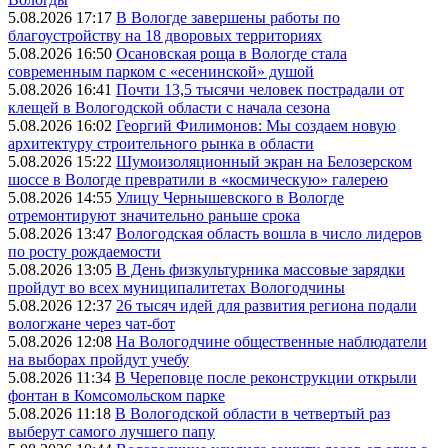
5.08.2026 17:17
В Вологде завершены работы по
благоустройству на 18 дворовых территориях
5.08.2026 16:50
Осановская роща в Вологде стала
современным парком с «есенинской» душой
5.08.2026 16:41
Почти 13,5 тысячи человек пострадали от
клещей в Вологодской области с начала сезона
5.08.2026 16:02
Георгий Филимонов: Мы создаем новую
архитектуру строительного рынка в области
5.08.2026 15:22
Шумоизоляционный экран на Белозерском
шоссе в Вологде превратили в «космическую» галерею
5.08.2026 14:55
Улицу Чернышевского в Вологде
отремонтируют значительно раньше срока
5.08.2026 13:47
Вологодская область вошла в число лидеров
по росту рождаемости
5.08.2026 13:05
В День физкультурника массовые зарядки
пройдут во всех муниципалитетах Вологодчины
5.08.2026 12:37
26 тысяч идей для развития региона подали
вологжане через чат-бот
5.08.2026 12:08
На Вологодчине общественные наблюдатели
на выборах пройдут учебу
5.08.2026 11:34
В Череповце после реконструкции открыли
фонтан в Комсомольском парке
5.08.2026 11:18
В Вологодской области в четвертый раз
выберут самого лучшего папу