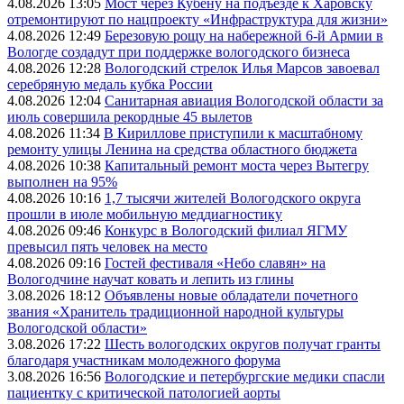
4.08.2026 13:05
Мост через Кубену на подъезде к Харовску
отремонтируют по нацпроекту «Инфраструктура для жизни»
4.08.2026 12:49
Березовую рощу на набережной 6-й Армии в
Вологде создадут при поддержке вологодского бизнеса
4.08.2026 12:28
Вологодский стрелок Илья Марсов завоевал
серебряную медаль кубка России
4.08.2026 12:04
Санитарная авиация Вологодской области за
июль совершила рекордные 45 вылетов
4.08.2026 11:34
В Кириллове приступили к масштабному
ремонту улицы Ленина на средства областного бюджета
4.08.2026 10:38
Капитальный ремонт моста через Вытегру
выполнен на 95%
4.08.2026 10:16
1,7 тысячи жителей Вологодского округа
прошли в июле мобильную меддиагностику
4.08.2026 09:46
Конкурс в Вологодский филиал ЯГМУ
превысил пять человек на место
4.08.2026 09:16
Гостей фестиваля «Небо славян» на
Вологодчине научат ковать и лепить из глины
3.08.2026 18:12
Объявлены новые обладатели почетного
звания «Хранитель традиционной народной культуры
Вологодской области»
3.08.2026 17:22
Шесть вологодских округов получат гранты
благодаря участникам молодежного форума
3.08.2026 16:56
Вологодские и петербургские медики спасли
пациентку с критической патологией аорты