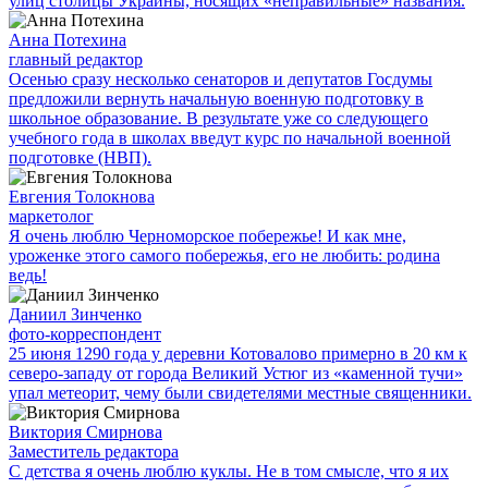
улиц столицы Украины, носящих «неправильные» названия.
Анна Потехина
главный редактор
Осенью сразу несколько сенаторов и депутатов Госдумы
предложили вернуть начальную военную подготовку в
школьное образование. В результате уже со следующего
учебного года в школах введут курс по начальной военной
подготовке (НВП).
Евгения Толокнова
маркетолог
Я очень люблю Черноморское побережье! И как мне,
уроженке этого самого побережья, его не любить: родина
ведь!
Даниил Зинченко
фото-корреспондент
25 июня 1290 года у деревни Котовалово примерно в 20 км к
северо-западу от города Великий Устюг из «каменной тучи»
упал метеорит, чему были свидетелями местные священники.
Виктория Смирнова
Заместитель редактора
С детства я очень люблю куклы. Не в том смысле, что я их