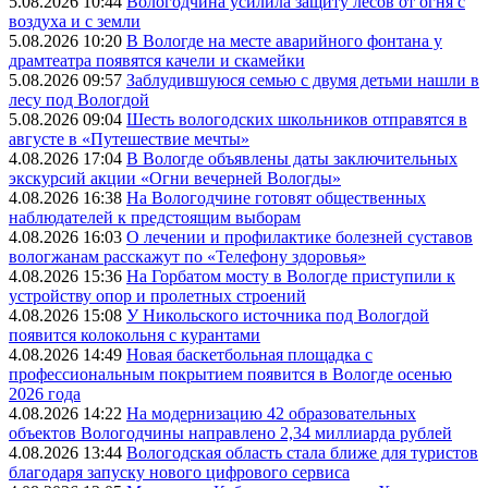
5.08.2026 10:44
Вологодчина усилила защиту лесов от огня с
воздуха и с земли
5.08.2026 10:20
В Вологде на месте аварийного фонтана у
драмтеатра появятся качели и скамейки
5.08.2026 09:57
Заблудившуюся семью с двумя детьми нашли в
лесу под Вологдой
5.08.2026 09:04
Шесть вологодских школьников отправятся в
августе в «Путешествие мечты»
4.08.2026 17:04
В Вологде объявлены даты заключительных
экскурсий акции «Огни вечерней Вологды»
4.08.2026 16:38
На Вологодчине готовят общественных
наблюдателей к предстоящим выборам
4.08.2026 16:03
О лечении и профилактике болезней суставов
вологжанам расскажут по «Телефону здоровья»
4.08.2026 15:36
На Горбатом мосту в Вологде приступили к
устройству опор и пролетных строений
4.08.2026 15:08
У Никольского источника под Вологдой
появится колокольня с курантами
4.08.2026 14:49
Новая баскетбольная площадка с
профессиональным покрытием появится в Вологде осенью
2026 года
4.08.2026 14:22
На модернизацию 42 образовательных
объектов Вологодчины направлено 2,34 миллиарда рублей
4.08.2026 13:44
Вологодская область стала ближе для туристов
благодаря запуску нового цифрового сервиса