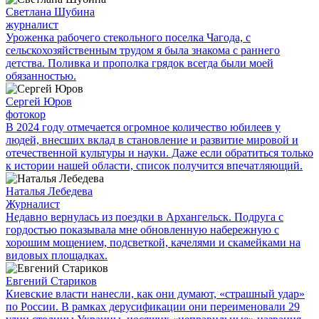
Светлана Шубина
журналист
Уроженка рабочего стекольного поселка Чагода, с
сельскохозяйственным трудом я была знакома с раннего
детства. Поливка и прополка грядок всегда были моей
обязанностью.
Сергей Юров
фотокор
В 2024 году отмечается огромное количество юбилеев у
людей, внесших вклад в становление и развитие мировой и
отечественной культуры и науки. Даже если обратиться только
к истории нашей области, список получится впечатляющий.
Наталья Лебедева
Журналист
Недавно вернулась из поездки в Архангельск. Подруга с
гордостью показывала мне обновленную набережную с
хорошим мощением, подсветкой, качелями и скамейками на
видовых площадках.
Евгений Стариков
Киевские власти нанесли, как они думают, «страшный удар»
по России. В рамках дерусификации они переименовали 29