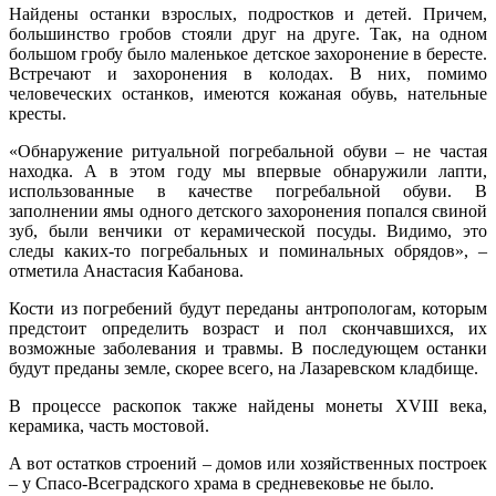
Найдены останки взрослых, подростков и детей. Причем,
большинство гробов стояли друг на друге. Так, на одном
большом гробу было маленькое детское захоронение в бересте.
Встречают и захоронения в колодах. В них, помимо
человеческих останков, имеются кожаная обувь, нательные
кресты.
«Обнаружение ритуальной погребальной обуви – не частая
находка. А в этом году мы впервые обнаружили лапти,
использованные в качестве погребальной обуви. В
заполнении ямы одного детского захоронения попался свиной
зуб, были венчики от керамической посуды. Видимо, это
следы каких-то погребальных и поминальных обрядов», –
отметила Анастасия Кабанова.
Кости из погребений будут переданы антропологам, которым
предстоит определить возраст и пол скончавшихся, их
возможные заболевания и травмы. В последующем останки
будут преданы земле, скорее всего, на Лазаревском кладбище.
В процессе раскопок также найдены монеты XVIII века,
керамика, часть мостовой.
А вот остатков строений – домов или хозяйственных построек
– у Спасо-Всеградского храма в средневековье не было.