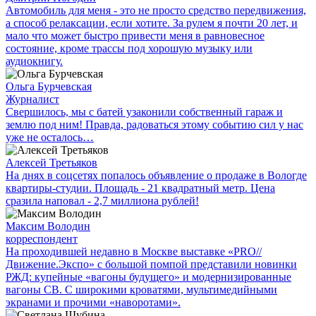
Автомобиль для меня - это не просто средство передвижения,
а способ релаксации, если хотите. За рулем я почти 20 лет, и
мало что может быстро привести меня в равновесное
состояние, кроме трассы под хорошую музыку или
аудиокнигу.
Ольга Бурчевская
Журналист
Свершилось, мы с батей узаконили собственный гараж и
землю под ним! Правда, радоваться этому событию сил у нас
уже не осталось…
Алексей Третьяков
На днях в соцсетях попалось объявление о продаже в Вологде
квартиры-студии. Площадь - 21 квадратный метр. Цена
сразила наповал - 2,7 миллиона рублей!
Максим Володин
корреспондент
На проходившей недавно в Мос­кве выставке «PRO//
Движение.Экспо» с большой помпой представили новинки
РЖД: купейные «вагоны будущего» и модернизированные
вагоны СВ. С широкими кроватями, мультимедийными
экранами и прочими «наворотами».