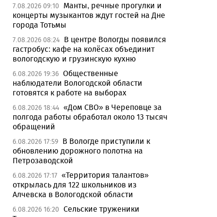
Манты, речные прогулки и
7.08.2026 09:10
концерты музыкантов ждут гостей на Дне
города Тотьмы
В центре Вологды появился
7.08.2026 08:24
гастробус: кафе на колёсах объединит
вологодскую и грузинскую кухню
Общественные
6.08.2026 19:36
наблюдатели Вологодской области
готовятся к работе на выборах
«Дом СВО» в Череповце за
6.08.2026 18:44
полгода работы обработал около 13 тысяч
обращений
В Вологде приступили к
6.08.2026 17:59
обновлению дорожного полотна на
Петрозаводской
«Территория талантов»
6.08.2026 17:17
открылась для 122 школьников из
Алчевска в Вологодской области
Сельские труженики
6.08.2026 16:20