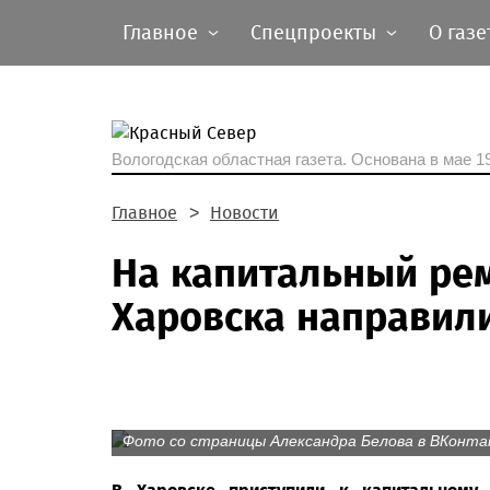
Главное
Спецпроекты
О газе
Вологодская областная газета.
Основана в мае 19
Главное
Новости
На капитальный ре
Харовска направили
Фото со страницы Александра Белова в ВКонт