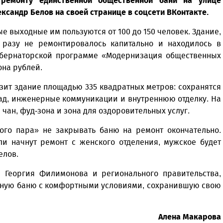
 ремонту единственной общественной бани на улице
ександр Белов на своей странице в соцсети ВКонтакте.
ые выходные им пользуются от 100 до 150 человек. Здание,
и разу не ремонтировалось капитально и находилось в
губернаторской программе «Модернизация общественных
она рублей.
зит здание площадью 335 квадратных метров: сохранятся
сад, инженерные коммуникации и внутреннюю отделку. На
чан, фуд-зона и зона для оздоровительных услуг.
кого пара» не закрывать баню на ремонт окончательно.
ли начнут ремонт с женского отделения, мужское будет
елов.
и Георгия Филимонова и регионального правительства,
енную баню с комфортными условиями, сохранившую свою
Алена Макарова