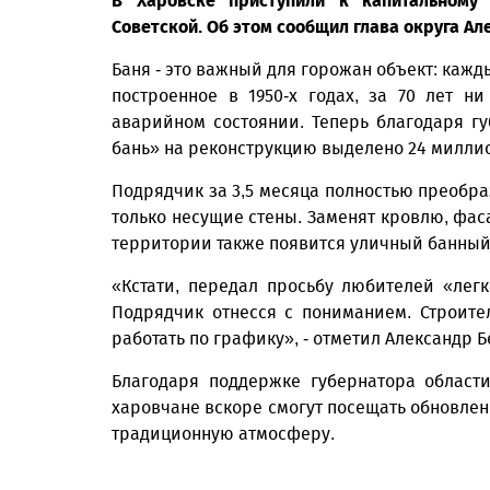
В Харовске приступили к капитальному
Советской. Об этом сообщил глава округа Ал
Баня - это важный для горожан объект: кажд
построенное в 1950-х годах, за 70 лет н
аварийном состоянии. Теперь благодаря 
бань» на реконструкцию выделено 24 милли
Подрядчик за 3,5 месяца полностью преобра
только несущие стены. Заменят кровлю, фа
территории также появится уличный банный 
«Кстати, передал просьбу любителей «лег
Подрядчик отнесся с пониманием. Строите
работать по графику», - отметил Александр Б
Благодаря поддержке губернатора област
харовчане вскоре смогут посещать обновл
традиционную атмосферу.