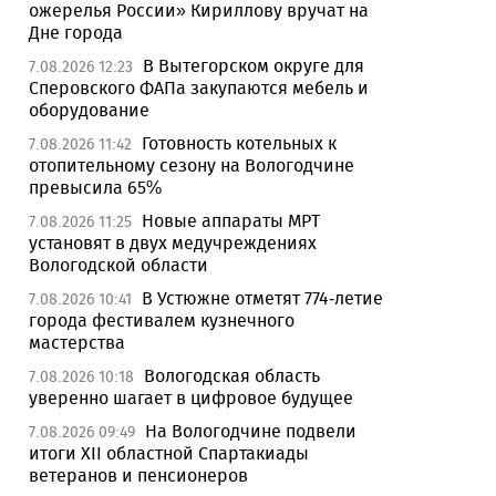
ожерелья России» Кириллову вручат на
Дне города
В Вытегорском округе для
7.08.2026 12:23
Сперовского ФАПа закупаются мебель и
оборудование
Готовность котельных к
7.08.2026 11:42
отопительному сезону на Вологодчине
превысила 65%
Новые аппараты МРТ
7.08.2026 11:25
установят в двух медучреждениях
Вологодской области
В Устюжне отметят 774-летие
7.08.2026 10:41
города фестивалем кузнечного
мастерства
Вологодская область
7.08.2026 10:18
уверенно шагает в цифровое будущее
На Вологодчине подвели
7.08.2026 09:49
итоги XII областной Спартакиады
ветеранов и пенсионеров