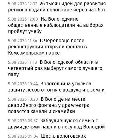
26 тысяч идей для развития
5.08.2026 12:37
региона подали вологжане через чат-бот
На Вологодчине
5.08.2026 12:08
общественные наблюдатели на выборах
пройдут учебу
В Череповце после
5.08.2026 11:34
реконструкции открыли фонтан в
Комсомольском парке
В Вологодской области в
5.08.2026 11:18
четвертый раз выберут самого лучшего
папу
Вологодчина усилила
5.08.2026 10:44
защиту лесов от огня с воздуха и с земли
В Вологде на месте
5.08.2026 10:20
аварийного фонтана у драмтеатра
появятся качели и скамейки
Заблудившуюся семью с
5.08.2026 09:57
двумя детьми нашли в лесу под Вологдой
Шесть вологодских
5.08.2026 09:04