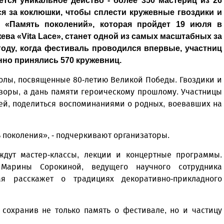
тся уникальное действо - более 350 мастериц из 26
я за коклюшки, чтобы сплести кружевные гвоздики и
я «Память поколений», которая пройдет 19 июля в
ва «Vita Lace», станет одной из самых масштабных за
оду, когда фестиваль проводился впервые, участниц
нно принялись 570 кружевниц.
волы, посвященные 80-летию Великой Победы. Гвоздики и
узоры, а дань памяти героическому прошлому. Участницы
мей, поделиться воспоминаниями о родных, воевавших на
 поколения», - подчеркивают организаторы.
ждут мастер-классы, лекции и концертные программы.
Марины Сорокиной, ведущего научного сотрудника
рая расскажет о традициях декоративно-прикладного
 сохранив не только память о фестивале, но и частицу