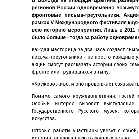
В Вологде на площади Дрыгина разверне
регионов России одновременно возьмутс
фронтовые письма-треугольники. Акци
рамках V Международного фестиваля круже
всю историю мероприятия. Лишь в 2011 г
было больше - тогда за работу одновреме
Каждая мастерица за два часа создаст сим
письма-треугольники - не просто изящные 
акции смогут рассказать истории своих се
фронте или трудившихся в тылу.
«Кружево живо, и оно продолжает связывать
Помимо самого кружевоплетения, гостей 
Особый интерес вызовет выступление 
Государственного Русского музея, кото
искусства.
Готовые работы участницы увезут с собой,
истории, воплощенную в ажурных петлях.