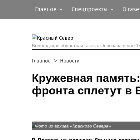
Главное
Спецпроекты
О газе
Вологодская областная газета.
Основана в мае 19
Главное
Новости
Кружевная память:
фронта сплетут в 
Фото из архива «Красного Севера»