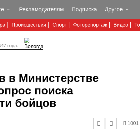
те
Рекламодателям
Подписка
Другое
ура
Происшествия
Спорт
Фоторепортаж
Видео
То
17 года.
в в Министерстве
опрос поиска
ти бойцов
1001