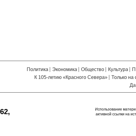
Кузьминская
главный
придется вам по душе, и вы
редактор
обязательно добавите его в
свои закладки.
Политика
Экономика
Общество
Культура
П
К 105-летию «Красного Севера»
Только на 
Да
Использование матери
62,
активной ссылки на ис