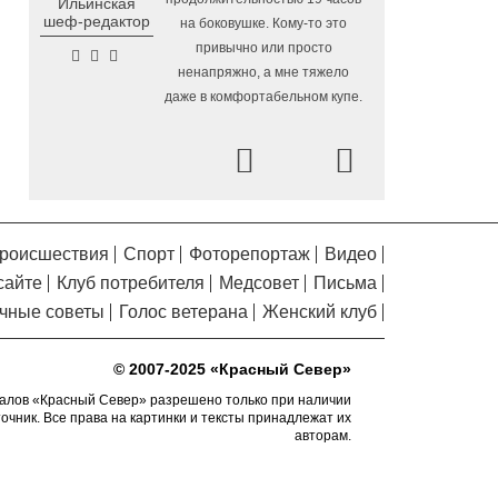
Ильинская
Помялов
шеф-редактор
на боковушке. Кому-то это
На Вологодчине готовят
4.08.2026 16:38
привычно или просто
общественных наблюдателей к
ненапряжно, а мне тяжело
предстоящим выборам
даже в комфортабельном купе.
О лечении и профилактике
4.08.2026 16:03
болезней суставов вологжанам расскажут
Prev
Next
по «Телефону здоровья»
На Горбатом мосту в
4.08.2026 15:36
Вологде приступили к устройству опор и
пролетных строений
роисшествия
Спорт
Фоторепортаж
Видео
У Никольского источника
4.08.2026 15:08
сайте
Клуб потребителя
Медсовет
Письма
под Вологдой появится колокольня с
чные советы
Голос ветерана
Женский клуб
курантами
Новая баскетбольная
4.08.2026 14:49
© 2007-2025 «Красный Север»
площадка с профессиональным
покрытием появится в Вологде осенью
алов «Красный Север» разрешено только при наличии
точник. Все права на картинки и тексты принадлежат их
2026 года
авторам.
На модернизацию 42
4.08.2026 14:22
образовательных объектов Вологодчины