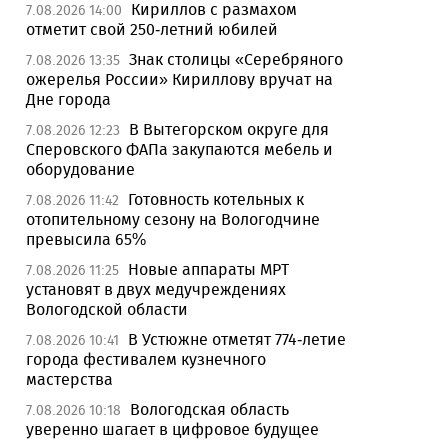
Кириллов с размахом
7.08.2026 14:00
отметит свой 250-летний юбилей
Знак столицы «Серебряного
7.08.2026 13:35
ожерелья России» Кириллову вручат на
Дне города
В Вытегорском округе для
7.08.2026 12:23
Сперовского ФАПа закупаются мебель и
оборудование
Готовность котельных к
7.08.2026 11:42
отопительному сезону на Вологодчине
превысила 65%
Новые аппараты МРТ
7.08.2026 11:25
установят в двух медучреждениях
Вологодской области
В Устюжне отметят 774-летие
7.08.2026 10:41
города фестивалем кузнечного
мастерства
Вологодская область
7.08.2026 10:18
уверенно шагает в цифровое будущее