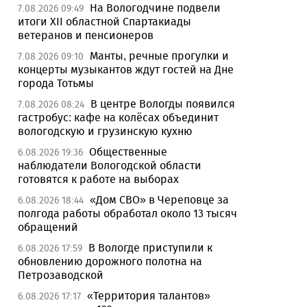
На Вологодчине подвели
7.08.2026 09:49
итоги XII областной Спартакиады
ветеранов и пенсионеров
Манты, речные прогулки и
7.08.2026 09:10
концерты музыкантов ждут гостей на Дне
города Тотьмы
В центре Вологды появился
7.08.2026 08:24
гастробус: кафе на колёсах объединит
вологодскую и грузинскую кухню
Общественные
6.08.2026 19:36
наблюдатели Вологодской области
готовятся к работе на выборах
«Дом СВО» в Череповце за
6.08.2026 18:44
полгода работы обработал около 13 тысяч
обращений
В Вологде приступили к
6.08.2026 17:59
обновлению дорожного полотна на
Петрозаводской
«Территория талантов»
6.08.2026 17:17