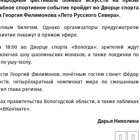
ународный фестиваль боевых искусств на призы
абное спортивное событие пройдет во Дворце спорта
а Георгия Филимонова «Лето Русского Севера».
тным билетам. Однако организаторы предусмотрели
риятие покажут в прямом эфире.
 18:00 во Дворце спорта «Вологда»: зрителей ждут
включая шоу шаолиньских монахов, а также поединки по
по ушу‑таолу.
асти Георгий Филимонов, почётным гостем станет Фёдор
рств, четырёхкратный чемпионат мира по смешанным
ил глава региона.
ах правительства Вологодской области, а также пабликах
 «ВКонтакте».
Дарья Николина