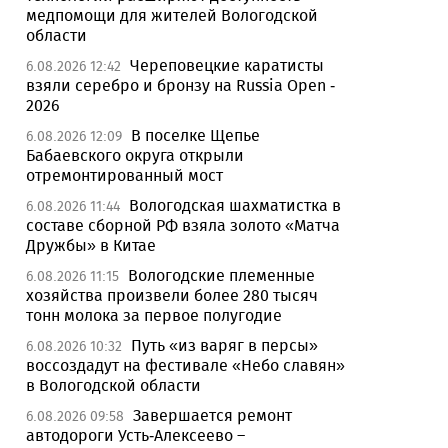
медпомощи для жителей Вологодской
области
Череповецкие каратисты
6.08.2026 12:42
взяли серебро и бронзу на Russia Open -
2026
В поселке Щепье
6.08.2026 12:09
Бабаевского округа открыли
отремонтированный мост
Вологодская шахматистка в
6.08.2026 11:44
составе сборной РФ взяла золото «Матча
Дружбы» в Китае
Вологодские племенные
6.08.2026 11:15
хозяйства произвели более 280 тысяч
тонн молока за первое полугодие
Путь «из варяг в персы»
6.08.2026 10:32
воссоздадут на фестивале «Небо славян»
в Вологодской области
Завершается ремонт
6.08.2026 09:58
автодороги Усть-Алексеево –