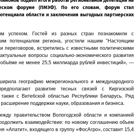
лимонов подвел итоги работы региональной делегации на
ческом форуме (ПМЭФ). По его словам, форум стал
отенциала области и заключения выгодных партнерских
им успехом. Гостей из разных стран познакомили с
ским потенциалом региона, угостили нашим "Настоящим
и переговоров, встретились с известными политическими
актуальные вопросы социально-экономического развития
 объёме не менее 25,5 миллиарда рублей инвестиций», —
сширила географию межрегионального и международного
предполагают развитие тесных связей с Киргизской
 также с Витебской областью Республики Беларусь. Ряд
 расширение поддержки науки, образования и бизнеса.
ежду правительством Вологодской области и компанией
родолжить взаимодействие: по новому соглашению объем
я «Апатит», входящего в группу «ФосАгро», составит 15,4