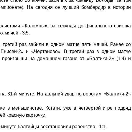
иста стало 20 мячей, забитых за команду Вологды за три
емпионате). На сегодня он лучший бомбардир в истории
олистами «Коломны», за секунды до финального свистка
 мячей - 3:5.
 третий раз забили в одном матче пять мячей. Ранее со
«Енисей-2» и «Чертаново». В третий раз в одном матче
 проигрыши на домашнем газоне от «Балтики-2» (1:4) и
на 31-й минуте. На дальний удар по воротам «Балтики-2»
же в меньшинстве. Кстати, уже в четвертой игре подряд
ей красную карточку.
минуте балтийцы восстановили равенство - 1:1.