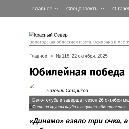
Главное
Спецпроекты
О газе
Вологодская областная газета.
Основана в мае 19
Главное
№ 118, 22 октября, 2025
Юбилейная победа
Евгений Стариков
Бело-голубые завершат сезон 26 октября ма
Фото из группы клуба в соцсети «ВКонтакте»
«Динамо» взяло три очка, 