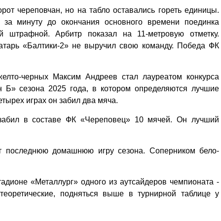
рот череповчан, но на табло оставались гореть единицы.
о за минуту до окончания основного времени поединка
 штрафной. Арбитр показал на 11-метровую отметку.
атарь «Балтики-2» не выручил свою команду. Победа ФК
желто-черных Максим Андреев стал лауреатом конкурса
н Б» сезона 2025 года, в котором определяются лучшие
етырех играх он забил два мяча.
абил в составе ФК «Череповец» 10 мячей. Он лучший
ет последнюю домашнюю игру сезона. Соперником бело-
адионе «Металлург» одного из аутсайдеров чемпионата -
 теоретические, подняться выше в турнирной таблице у