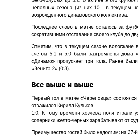
бело-голубых до 5:2. В активе этого футбол
неполных сезона (из них 10 - в текущем ч
возрожденного динамовского коллектива.
Последнее слово в матче осталось за футб
сократившими отставание своего клуба до двух
Отметим, что в текущем сезоне вологжане в
счетом 5:1 и 5:0 были разгромлены дома 
«Динамо» пропускает три гола. Ранее были
«Зенита-2» (0:3).
Все выше и выше
Первый гол в матче «Череповца» состоялся 
отважился Кирилл Кульков -
1:0. К тому времени хозяева поля играли у
соперники желто-черных зарабатывают от суд
Преимущество гостей было недолгим: на 37-й 