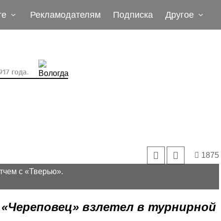
те
Рекламодателям
Подписка
Другое
17 года.
1875
тчем с «Тверью».
а «Череповец» взлетел в турнирной