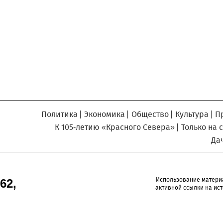
Север», который, уверены,
Кузьминская
главный
придется вам по душе, и вы
редактор
обязательно добавите его в
свои закладки.
Политика
Экономика
Общество
Культура
П
К 105-летию «Красного Севера»
Только на 
Да
Использование матери
62,
активной ссылки на ист