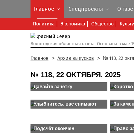
Главное
Спецпроекты
О газе
Политика
Экономика
Общество
Культ
Вологодская областная газета.
Основана в мае 19
Главное
Архив выпусков
№ 118, 22 окт
№ 118, 22 ОКТЯБРЯ, 2025
Давайте зачетку
Коротко
Улыбнитесь, вас снимают
За каме
Подсчёт окончен
Право з