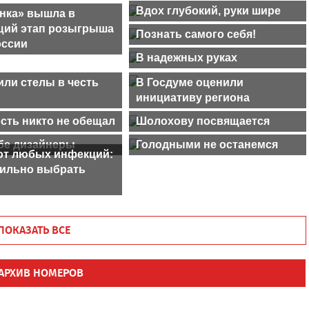
Вдох глубокий, руки шире
нка» вышла в
ий этап розыгрыша
Познать самого себя!
оссии
В надежных руках
или стелы в честь
В Госдуме оценили
инициативу региона
сть никто не обещал
Шолохову посвящается
бе дизайнеры
Голодными не останемся
от любых инфекций:
вильно выбрать
ПОКАЗАТЬ ВСЕ
АРХИВ НОМЕРОВ