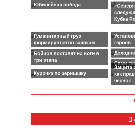
Юбилейная победа
«Северя
следующ
Кубка Р
Гуманитарный груз
Установ
формируется по заявкам
героев
Доходно
Бойцов поставят на ноги в
три этапа
Сами се
Защита 
Курочка по зернышку
как пра
чеснок