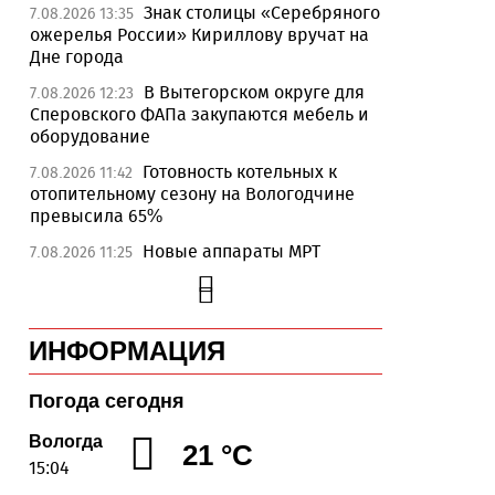
Знак столицы «Серебряного
7.08.2026 13:35
ожерелья России» Кириллову вручат на
Дне города
В Вытегорском округе для
7.08.2026 12:23
Сперовского ФАПа закупаются мебель и
оборудование
Готовность котельных к
7.08.2026 11:42
отопительному сезону на Вологодчине
превысила 65%
Новые аппараты МРТ
7.08.2026 11:25
установят в двух медучреждениях
Вологодской области
В Устюжне отметят 774-
7.08.2026 10:41
ИНФОРМАЦИЯ
летие города фестивалем кузнечного
мастерства
Погода сегодня
Вологодская область
7.08.2026 10:18
уверенно шагает в цифровое будущее
Вологда
21 °C
15:04
На Вологодчине подвели
7.08.2026 09:49
итоги XII областной Спартакиады