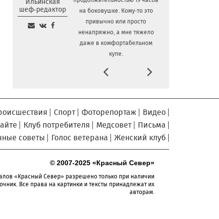
продолжительностью 19 часов
Ильинская
шеф-редактор
на боковушке. Кому-то это
Сельские труженики
6.08.2026 16:20
привычно или просто
Тотемского округа получат жилье с
ненапряжно, а мне тяжело
правом выкупа за один процент
даже в комфортабельном
стоимости
купе.
Детская футбольная секция
6.08.2026 15:42
Prev
Next
ВоГУ получила поддержку РФС
Уникальный трейл и
6.08.2026 15:08
силовые шоу приготовили округа
Вологодчины ко Дню физкультурника
роисшествия
Спорт
Фоторепортаж
Видео
Робот Макс на Госуслугах
6.08.2026 14:31
сайте
Клуб потребителя
Медсовет
Письма
поможет вологжанам оформить выплату
чные советы
Голос ветерана
Женский клуб
на первоклассника
Вологодская область
6.08.2026 14:00
© 2007-2025 «Красный Север»
подтвердила курс на полное
обеспечение лесовосстановления
алов «Красный Север» разрешено только при наличии
семенным материалом
очник. Все права на картинки и тексты принадлежат их
авторам.
Телемедицинские
6.08.2026 13:28
технологии расширяют доступность