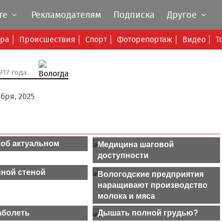
те
Рекламодателям
Подписка
Другое
ура
Происшествия
Спорт
Фоторепортаж
Видео
Т
17 года.
ября, 2025
 об актуальном
Медицина шаговой
доступности
нной стеной
Вологодские предприятия
наращивают производство
молока и мяса
аболеть
Дышать полной грудью?