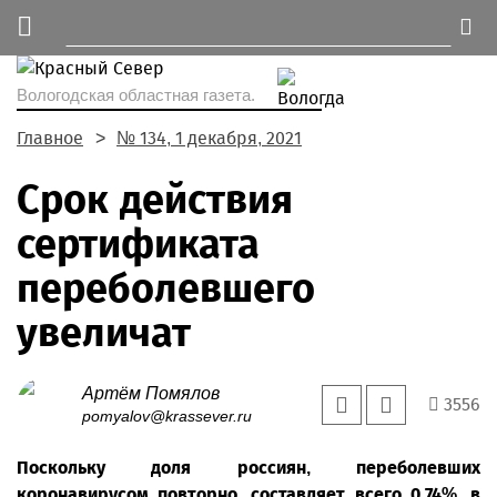
Вологодская областная газета.
Главное
№ 134, 1 декабря, 2021
Срок действия
сертификата
переболевшего
увеличат
Артём Помялов
3556
pomyalov@krassever.ru
Поскольку доля россиян, переболевших
коронавирусом повторно, составляет всего 0,74%, в