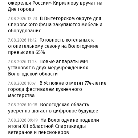
ожерелья России» Кириллову вручат на
Дне города
В Вытегорском округе для
7.08.2026 12:23
Сперовского ФАПа закупаются мебель и
оборудование
Готовность котельных к
7.08.2026 11:42
отопительному сезону на Вологодчине
превысила 65%
Новые аппараты МРТ
7.08.2026 11:25
установят в двух медучреждениях
Вологодской области
В Устюжне отметят 774-летие
7.08.2026 10:41
города фестивалем кузнечного
мастерства
Вологодская область
7.08.2026 10:18
уверенно шагает в цифровое будущее
На Вологодчине подвели
7.08.2026 09:49
итоги XII областной Спартакиады
ветеранов и пенсионеров