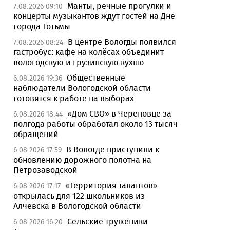
Манты, речные прогулки и
7.08.2026 09:10
концерты музыкантов ждут гостей на Дне
города Тотьмы
В центре Вологды появился
7.08.2026 08:24
гастробус: кафе на колёсах объединит
вологодскую и грузинскую кухню
Общественные
6.08.2026 19:36
наблюдатели Вологодской области
готовятся к работе на выборах
«Дом СВО» в Череповце за
6.08.2026 18:44
полгода работы обработал около 13 тысяч
обращений
В Вологде приступили к
6.08.2026 17:59
обновлению дорожного полотна на
Петрозаводской
«Территория талантов»
6.08.2026 17:17
открылась для 122 школьников из
Алчевска в Вологодской области
Сельские труженики
6.08.2026 16:20