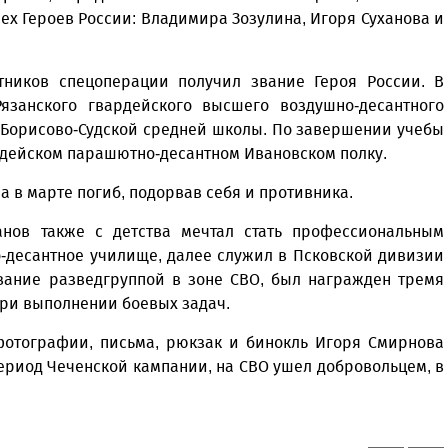
ех Героев России: Владимира Зозулина, Игоря Суханова и
ников спецоперации получил звание Героя России. В
занского гвардейского высшего воздушно-десантного
я Борисово-Судской средней школы. По завершении учебы
рдейском парашютно-десантном Ивановском полку.
 а в марте погиб, подорвав себя и противника.
анов также с детства мечтал стать профессиональным
о-десантное училище, далее служил в Псковской дивизии
вание разведгруппой в зоне СВО, был награжден тремя
при выполнении боевых задач.
фотографии, письма, рюкзак и бинокль Игоря Смирнова
период Чеченской кампании, на СВО ушел добровольцем, в
.