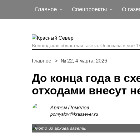
Главное
Спецпроекты
О газе
Вологодская областная газета.
Основана в мае 19
Главное
№ 22, 4 марта, 2026
До конца года в с
отходами внесут 
Артём Помялов
pomyalov@krassever.ru
Фото из архива газеты