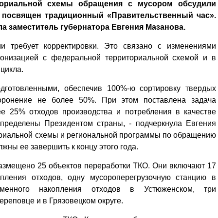
ториальной схемы обращения с мусором обсудили
л посвящен традиционный «Правительственный час».
 заместитель губернатора Евгения Мазанова.
 требует корректировки. Это связано с изменениями
ронизацией с федеральной территориальной схемой и в
цикла.
дготовленными, обеспечив 100%-ю сор­тировку твердых
оронение не более 50%. При этом поставлена задача
ее 25% отходов производства и потребления в качестве
определены Президентом страны, - подчеркнула Евгения
ториальной схемы и региональной программы по обращению
лжны ее завершить к концу этого года.
азмещено 25 объектов переработки ТКО. Они включают 17
опления отходов, одну мусороперегрузочную станцию в
менного накопления отходов в Устюженском, три
реповце и в Грязовецком округе.