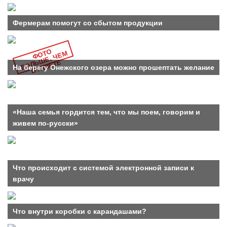
Фермерам помогут со сбытом продукции
Ф
О
О
Б
О
Л
Ш
Е,
Ч
Е
В Г
А
З
Е
Т
Т
М
Ь
Е
На берегу Онежского озера можно прошептать желание
«Наша семья гордится тем, что мы поем, говорим и
живем по-русски»
Что происходит с системой электронной записи к
врачу
Что внутри коробки с карандашами?