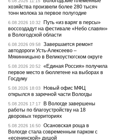
Вологодские племенные
6.08.2026 11:15
хозяйства произвели более 280 тысяч
тонн молока за первое полугодие
Путь «из варяг в персы»
6.08.2026 10:32
воссоздадут на фестивале «Небо славян»
в Вологодской области
Завершается ремонт
6.08.2026 09:58
автодороги Усть-Алексеево –
Мякинницыно в Великоустюгском округе
«Единая Россия» получила
5.08.2026 20:52
первое место в бюллетене на выборах в
Госдуму
Новый офис МФЦ
5.08.2026 18:03
открылся в заречной части Вологды
В Вологде завершены
5.08.2026 17:17
работы по благоустройству на 18
дворовых территориях
Осановская роща в
5.08.2026 16:50
Вологде стала современным парком с
«есенинской» душой