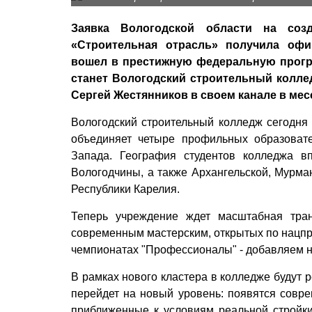
Заявка Вологодской области на созда
«Строительная отрасль» получила оф
вошел в престижную федеральную прогр
станет Вологодский строительный коллед
Сергей Жестянников в своем канале в ме
Вологодский строительный колледж сегодня
объединяет четыре профильных образоват
Запада. География студентов колледжа вп
Вологодчины, а также Архангельской, Мурман
Республики Карелия.
Теперь учреждение ждет масштабная тран
современным мастерским, открытых по нацпр
чемпионатах "Профессионалы" - добавляем н
В рамках нового кластера в колледже будут 
перейдет на новый уровень: появятся совр
приближенные к условиям реальной стройки