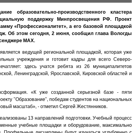
ние образовательно-производственного кластера
ициальную поддержку Минпросвещения РФ. Проект
амму «Профессионалитет», а его базовой площадкой
ж. Об этом сегодня, 2 июня, сообщил глава Вологды
ссенджере МАХ.
 является ведущей региональной площадкой, которая уже
ельных учреждения и готовит кадры для всего Северо-
ечатляет: здесь учатся ребята из 26 муниципалитетов
ской, Ленинградской, Ярославской, Кировской областей и
сформация. «К уже созданной серьезной базе - пяти
оекту "Образование", победам студентов на национальных
овый масштаб», - отметил Сергей Жестянников.
реализованы 13 направлений подготовки. Учебный процесс
еменные учебные площадки и оборудование, максимально
. Профильные дисциплины будут изучаться углубленно с