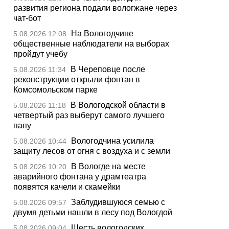
развития региона подали вологжане через
чат-бот
На Вологодчине
5.08.2026 12:08
общественные наблюдатели на выборах
пройдут учебу
В Череповце после
5.08.2026 11:34
реконструкции открыли фонтан в
Комсомольском парке
В Вологодской области в
5.08.2026 11:18
четвертый раз выберут самого лучшего
папу
Вологодчина усилила
5.08.2026 10:44
защиту лесов от огня с воздуха и с земли
В Вологде на месте
5.08.2026 10:20
аварийного фонтана у драмтеатра
появятся качели и скамейки
Заблудившуюся семью с
5.08.2026 09:57
двумя детьми нашли в лесу под Вологдой
Шесть вологодских
5.08.2026 09:04