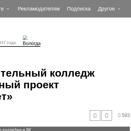
те
Рекламодателям
Подписка
Другое
17 года.
ительный колледж
ный проект
т»
593
 колледжа в ВК