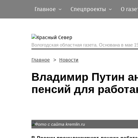
Главное
Спецпроекты
О газе
Вологодская областная газета.
Основана в мае 19
Главное
Новости
Владимир Путин а
пенсий для работ
Фото с сайта kremlin.ru