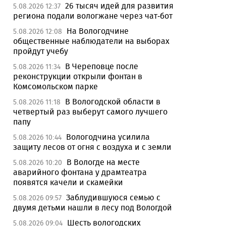
26 тысяч идей для развития
5.08.2026 12:37
региона подали вологжане через чат-бот
На Вологодчине
5.08.2026 12:08
общественные наблюдатели на выборах
пройдут учебу
В Череповце после
5.08.2026 11:34
реконструкции открыли фонтан в
Комсомольском парке
В Вологодской области в
5.08.2026 11:18
четвертый раз выберут самого лучшего
папу
Вологодчина усилила
5.08.2026 10:44
защиту лесов от огня с воздуха и с земли
В Вологде на месте
5.08.2026 10:20
аварийного фонтана у драмтеатра
появятся качели и скамейки
Заблудившуюся семью с
5.08.2026 09:57
двумя детьми нашли в лесу под Вологдой
Шесть вологодских
5.08.2026 09:04