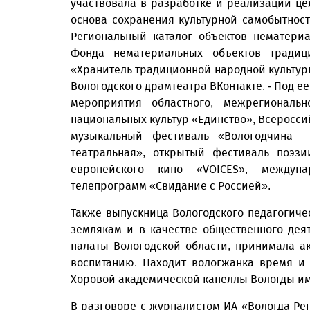
участвовала в разработке и реализации ц
основа сохранения культурной самобытност
Региональный каталог объектов нематериа
Фонда нематериальных объектов тради
«Хранитель традиционной народной культур
Вологодского драмтеатра ВКонтакте. - Под 
мероприятия областного, межрегиональн
национальных культур «Единство», Всеросс
музыкальный фестиваль «Вологодчина –
театральная», открытый фестиваль поэзи
европейского кино «VOICES», междун
телепрограмм «Свидание с Россией».
Также выпускница Вологодского педагогиче
землякам и в качестве общественного дея
палаты Вологодской области, принимала а
воспитанию. Находит вологжанка время и 
Хоровой академической капеллы Вологды и
В разговоре с журналистом ИА «Вологда Ре