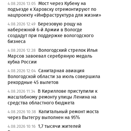
Мост через Кубену на
4.08.2026 13:05
подъезде к Харовску отремонтируют по
нацпроекту «Инфраструктура для жизни»
Березовую рощу на
4.08.2026 12:49
набережной 6-й Армии в Вологде
создадут при поддержке вологодского
бизнеса
Вологодский стрелок Илья
4.08.2026 12:28
Марсов завоевал серебряную медаль
кубка России
Санитарная авиация
4.08.2026 12:04
Вологодской области за июль совершила
рекордные 45 вылетов
В Кириллове приступили к
4.08.2026 11:34
масштабному ремонту улицы Ленина на
средства областного бюджета
Капитальный ремонт моста
4.08.2026 10:38
через Вытегру выполнен на 95%
1,7 тысячи жителей
4.08.2026 10:16