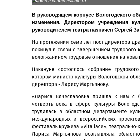
Фото с сайта cultinfo.ru
В руководящем корпусе Вологодского об
изменения. Директором учреждения ку
руководителем театра назначен Сергей За
На протяжении семи лет пост директора др
покинул в связи с завершением трудового 
вологжанином трудовые отношения на новый
Накануне состоялось собрание трудового
котором министр культуры Вологодской обл
директора - Ларису Мартьянову.
«Лариса Вячеславовна пришла к нам с б
четверть века в сфере культуры Вологодс
трудилась в областном Департаменте кул
международных и всероссийских проектов
фестиваль кружева «Vita lace», театрально-
Лариса Мартьянова возглавляла областн