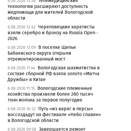
Телемедицинские
6.08.2026 13:28
технологии расширяют доступность
медпомощи для жителей Вологодской
области
Череповецкие каратисты
6.08.2026 12:42
взяли серебро и бронзу на Russia Open -
2026
В поселке Щепье
6.08.2026 12:09
Бабаевского округа открыли
отремонтированный мост
Вологодская шахматистка в
6.08.2026 11:44
составе сборной РФ взяла золото «Матча
Дружбы» в Китае
Вологодские племенные
6.08.2026 11:15
хозяйства произвели более 280 тысяч
тонн молока за первое полугодие
Путь «из варяг в персы»
6.08.2026 10:32
воссоздадут на фестивале «Небо славян»
в Вологодской области
Завершается ремонт
6.08.2026 09:58