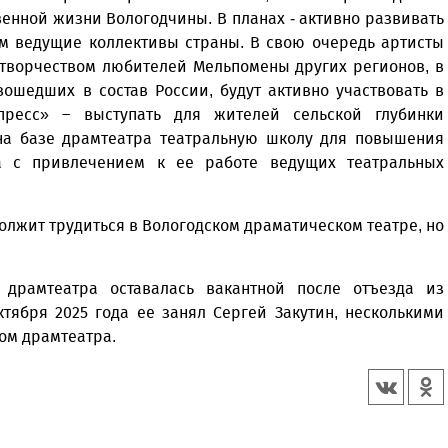
енной жизни Вологодчины. В планах - активно развивать
ам ведущие коллективы страны. В свою очередь артисты
 творчеством любителей Мельпомены других регионов, в
вошедших в состав России, будут активно участвовать в
пресс» – выступать для жителей сельской глубинки
 на базе драмтеатра театральную школу для повышения
ва с привлечением к ее работе ведущих театральных
должит трудиться в Вологодском драматическом театре, но
 драмтеатра оставалась вакантной после отъезда из
тября 2025 года ее занял Сергей Закутин, несколькими
ом драмтеатра.