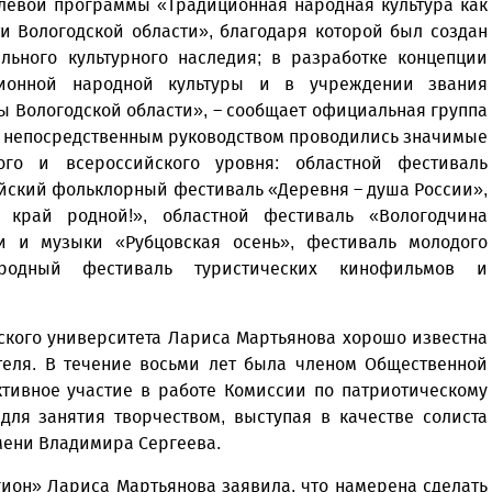
елевой программы «Традиционная народная культура как
и Вологодской области», благодаря которой был создан
льного культурного наследия; в разработке концепции
ционной народной культуры и в учреждении звания
ы Вологодской области», – сообщает официальная группа
ее непосредственным руководством проводились значимые
ого и всероссийского уровня: областной фестиваль
ийский фольклорный фестиваль «Деревня – душа России»,
 край родной!», областной фестиваль «Вологодчина
и и музыки «Рубцовская осень», фестиваль молодого
ародный фестиваль туристических кинофильмов и
ского университета Лариса Мартьянова хорошо известна
теля. В течение восьми лет была членом Общественной
ктивное участие в работе Комиссии по патриотическому
для занятия творчеством, выступая в качестве солиста
мени Владимира Сергеева.
гион» Лариса Мартьянова заявила, что намерена сделать