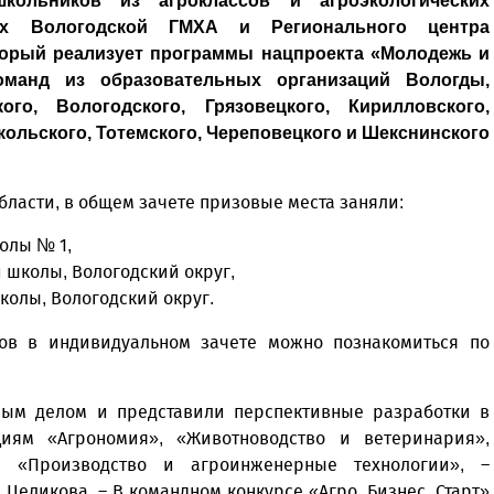
кольников из агроклассов и агроэкологических
ах Вологодской ГМХА и Регионального центра
торый реализует программы нацпроекта «Молодежь и
оманд из образовательных организаций Вологды,
ого, Вологодского, Грязовецкого, Кирилловского,
кольского, Тотемского, Череповецкого и Шекснинского
бласти, в общем зачете призовые места заняли:
олы № 1,
 школы, Вологодский округ,
колы, Вологодский округ.
ов в индивидуальном зачете можно познакомиться по
ным делом и представили перспективные разработки в
циям «Агрономия», «Животноводство и ветеринария»,
, «Производство и агроинженерные технологии», –
Целикова. – В командном конкурсе «Агро. Бизнес. Старт»