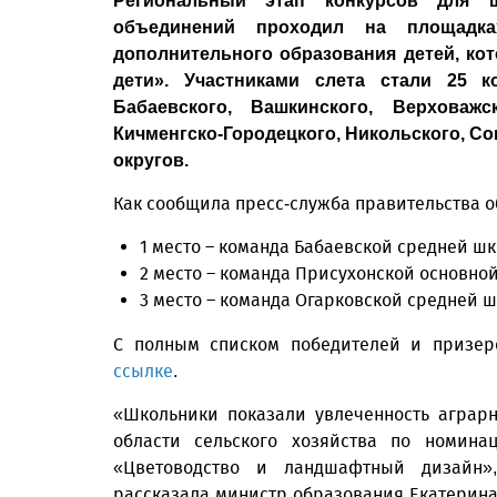
Региональный этап конкурсов для ш
объединений проходил на площадк
дополнительного образования детей, ко
дети». Участниками слета стали 25 к
Бабаевского, Вашкинского, Верховажск
Кичменгско-Городецкого, Никольского, Со
округов.
Как сообщила пресс-служба правительства о
1 место – команда Бабаевской средней шк
2 место – команда Присухонской основной
3 место – команда Огарковской средней ш
С полным списком победителей и призер
ссылке
.
«Школьники показали увлеченность аграр
области сельского хозяйства по номина
«Цветоводство и ландшафтный дизайн»
рассказала министр образования Екатерина 