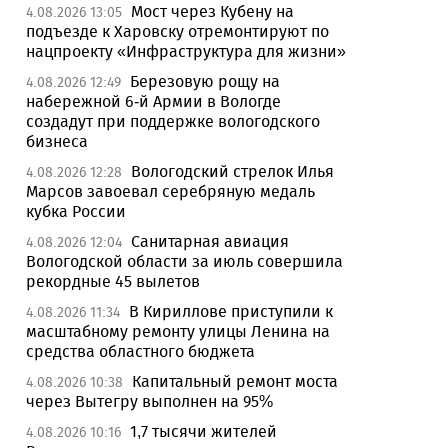
Мост через Кубену на
4.08.2026 13:05
подъезде к Харовску отремонтируют по
нацпроекту «Инфраструктура для жизни»
Березовую рощу на
4.08.2026 12:49
набережной 6-й Армии в Вологде
создадут при поддержке вологодского
бизнеса
Вологодский стрелок Илья
4.08.2026 12:28
Марсов завоевал серебряную медаль
кубка России
Санитарная авиация
4.08.2026 12:04
Вологодской области за июль совершила
рекордные 45 вылетов
В Кириллове приступили к
4.08.2026 11:34
масштабному ремонту улицы Ленина на
средства областного бюджета
Капитальный ремонт моста
4.08.2026 10:38
через Вытегру выполнен на 95%
1,7 тысячи жителей
4.08.2026 10:16