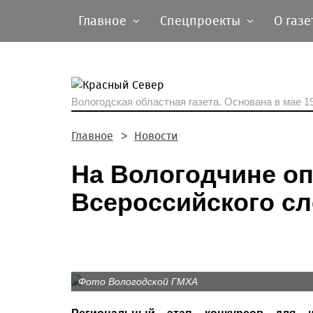
Главное
Спецпроекты
О газе
Вологодская областная газета.
Основана в мае 19
Главное
Новости
На Вологодчине о
Всероссийского сл
Фото Вологодской ГМХА