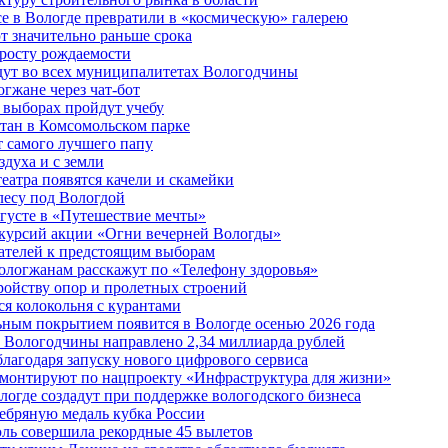
е в Вологде превратили в «космическую» галерею
 значительно раньше срока
 росту рождаемости
дут во всех муниципалитетах Вологодчины
огжане через чат-бот
 выборах пройдут учебу
тан в Комсомольском парке
т самого лучшего папу
здуха и с земли
еатра появятся качели и скамейки
лесу под Вологдой
вгусте в «Путешествие мечты»
скурсий акции «Огни вечерней Вологды»
ателей к предстоящим выборам
вологжанам расскажут по «Телефону здоровья»
ройству опор и пролетных строений
я колокольня с курантами
ьным покрытием появится в Вологде осенью 2026 года
 Вологодчины направлено 2,34 миллиарда рублей
благодаря запуску нового цифрового сервиса
ремонтируют по нацпроекту «Инфраструктура для жизни»
огде создадут при поддержке вологодского бизнеса
ребряную медаль кубка России
юль совершила рекордные 45 вылетов