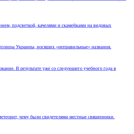
нием, подсветкой, качелями и скамейками на видовых
 столицы Украины, носящих «неправильные» названия.
ание. В результате уже со следующего учебного года в
 метеорит, чему были свидетелями местные священники.