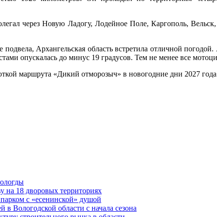
олегал через Новую Ладогу, Лодейное Поле, Каргополь, Вельск,
е подвела, Архангельская область встретила отличной погодой. 
тами опускалась до минус 19 градусов. Тем не менее все мотоц
откой маршрута «Дикий отморозыч» в новогодние дни 2027 года
Вологды
у на 18 дворовых территориях
 парком с «есенинской» душой
й в Вологодской области с начала сезона
туру строительного рынка в области