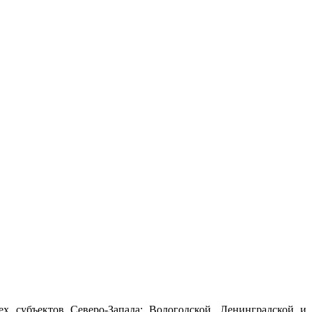
х субъектов Северо-Запада: Вологодской, Ленинградской и