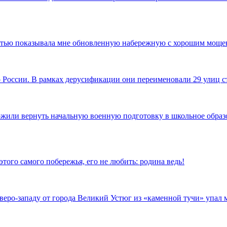
достью показывала мне обновленную набережную с хорошим моще
по России. В рамках дерусификации они переименовали 29 улиц
ожили вернуть начальную военную подготовку в школьное образов
того самого побережья, его не любить: родина ведь!
еверо-западу от города Великий Устюг из «каменной тучи» упал