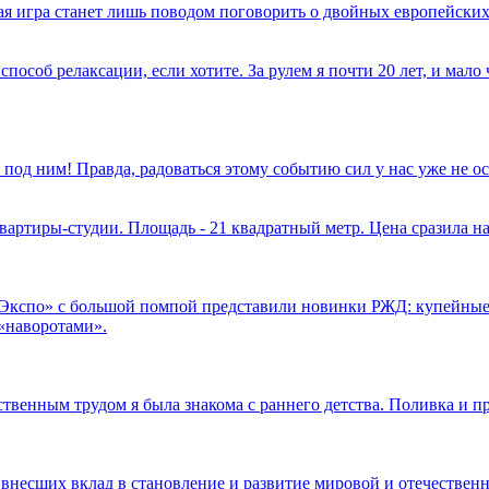
имая игра станет лишь поводом поговорить о двойных европейских
способ релаксации, если хотите. За рулем я почти 20 лет, и мал
 под ним! Правда, радоваться этому событию сил у нас уже не 
вартиры-студии. Площадь - 21 квадратный метр. Цена сразила на
.Экспо» с большой помпой представили новинки РЖД: купейные
«наворотами».
ственным трудом я была знакома с раннего детства. Поливка и п
 внесших вклад в становление и развитие мировой и отечественн