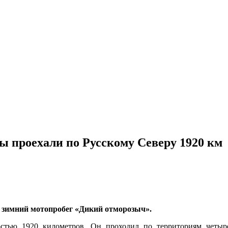
ы проехали по Русскому Северу 1920 км
зимний мотопробег «Дикий отморозыч».
тью 1920 километров. Он проходил по территориям четыре