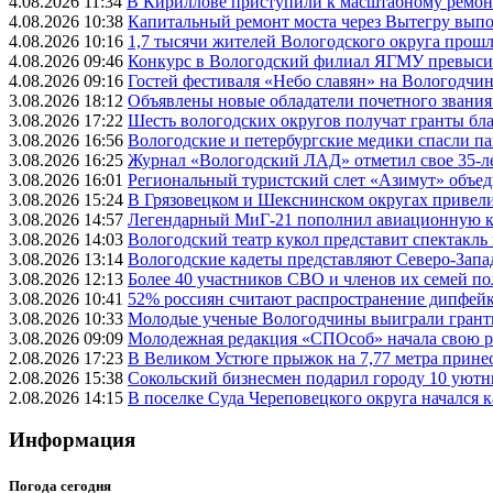
4.08.2026 11:34
В Кириллове приступили к масштабному ремонт
4.08.2026 10:38
Капитальный ремонт моста через Вытегру вып
4.08.2026 10:16
1,7 тысячи жителей Вологодского округа прош
4.08.2026 09:46
Конкурс в Вологодский филиал ЯГМУ превысил
4.08.2026 09:16
Гостей фестиваля «Небо славян» на Вологодчине
3.08.2026 18:12
Объявлены новые обладатели почетного звания
3.08.2026 17:22
Шесть вологодских округов получат гранты бл
3.08.2026 16:56
Вологодские и петербургские медики спасли па
3.08.2026 16:25
Журнал «Вологодский ЛАД» отметил свое 35-л
3.08.2026 16:01
Региональный туристский слет «Азимут» объед
3.08.2026 15:24
В Грязовецком и Шекснинском округах привели
3.08.2026 14:57
Легендарный МиГ-21 пополнил авиационную к
3.08.2026 14:03
Вологодский театр кукол представит спектакл
3.08.2026 13:14
Вологодские кадеты представляют Северо-Запа
3.08.2026 12:13
Более 40 участников СВО и членов их семей п
3.08.2026 10:41
52% россиян считают распространение дипфей
3.08.2026 10:33
Молодые ученые Вологодчины выиграли гранты
3.08.2026 09:09
Молодежная редакция «СПОсоб» начала свою р
2.08.2026 17:23
В Великом Устюге прыжок на 7,77 метра прин
2.08.2026 15:38
Сокольский бизнесмен подарил городу 10 уютн
2.08.2026 14:15
В поселке Суда Череповецкого округа начался
Информация
Погода сегодня