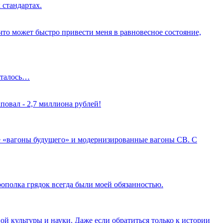
 стандартах.
о что может быстро привести меня в равновесное состояние,
осталось…
повал - 2,7 миллиона рублей!
 «вагоны будущего» и модернизированные вагоны СВ. С
рополка грядок всегда были моей обязанностью.
ой культуры и науки. Даже если обратиться только к истории