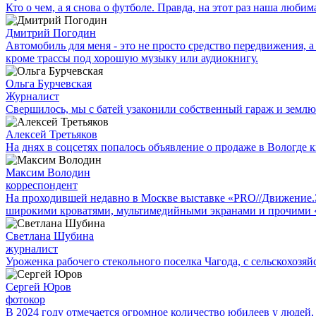
Кто о чем, а я снова о футболе. Правда, на этот раз наша люб
Дмитрий Погодин
Автомобиль для меня - это не просто средство передвижения, а 
кроме трассы под хорошую музыку или аудиокнигу.
Ольга Бурчевская
Журналист
Свершилось, мы с батей узаконили собственный гараж и землю
Алексей Третьяков
На днях в соцсетях попалось объявление о продаже в Вологде к
Максим Володин
корреспондент
На проходившей недавно в Мос­кве выставке «PRO//Движение
широкими кроватями, мультимедийными экранами и прочими 
Светлана Шубина
журналист
Уроженка рабочего стекольного поселка Чагода, с сельскохозяй
Сергей Юров
фотокор
В 2024 году отмечается огромное количество юбилеев у людей,