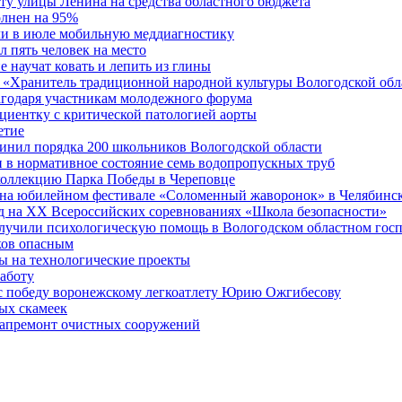
у улицы Ленина на средства областного бюджета
олнен на 95%
ли в июле мобильную меддиагностику
 пять человек на место
 научат ковать и лепить из глины
 «Хранитель традиционной народной культуры Вологодской обл
агодаря участникам молодежного форума
циентку с критической патологией аорты
етие
инил порядка 200 школьников Вологодской области
 в нормативное состояние семь водопропускных труб
оллекцию Парка Победы в Череповце
ь на юбилейном фестивале «Соломенный жаворонок» в Челябинс
д на XX Всероссийских соревнованиях «Школа безопасности»
олучили психологическую помощь в Вологодском областном гос
ков опасным
 на технологические проекты
аботу
ес победу воронежскому легкоатлету Юрию Ожгибесову
ых скамеек
 капремонт очистных сооружений