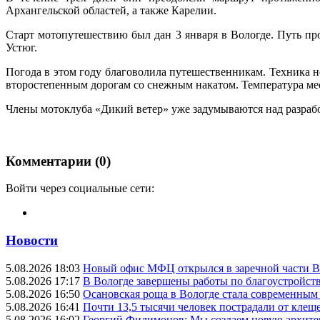
Архангельской областей, а также Карелии.
Старт мотопутешествию был дан 3 января в Вологде. Путь пр
Устюг.
Погода в этом году благоволила путешественникам. Техника н
второстепенным дорогам со снежным накатом. Температура мес
Члены мотоклуба «Дикий ветер» уже задумываются над разраб
Комментарии (0)
Войти через социальные сети:
Новости
5.08.2026 18:03
Новый офис МФЦ открылся в заречной части 
5.08.2026 17:17
В Вологде завершены работы по благоустройств
5.08.2026 16:50
Осановская роща в Вологде стала современным
5.08.2026 16:41
Почти 13,5 тысячи человек пострадали от клеще
5.08.2026 16:02
Георгий Филимонов: Мы создаем новую архитек