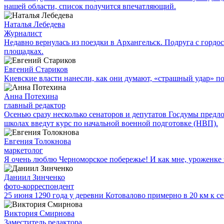
нашей области, список получится впечатляющий.
Наталья Лебедева
Журналист
Недавно вернулась из поездки в Архангельск. Подруга с гор
площадках.
Евгений Стариков
Киевские власти нанесли, как они думают, «страшный удар» 
Анна Потехина
главный редактор
Осенью сразу несколько сенаторов и депутатов Госдумы предл
школах введут курс по начальной военной подготовке (НВП).
Евгения Толокнова
маркетолог
Я очень люблю Черноморское побережье! И как мне, уроженке э
Даниил Зинченко
фото-корреспондент
25 июня 1290 года у деревни Котовалово примерно в 20 км к с
Виктория Смирнова
Заместитель редактора