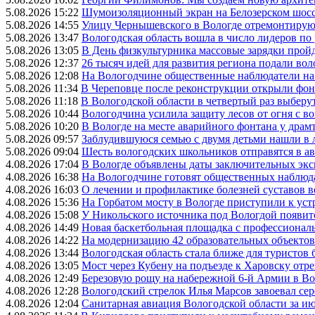
5.08.2026 15:22
Шумоизоляционный экран на Белозерском шосс
5.08.2026 14:55
Улицу Чернышевского в Вологде отремонтируют
5.08.2026 13:47
Вологодская область вошла в число лидеров по
5.08.2026 13:05
В День физкультурника массовые зарядки прой
5.08.2026 12:37
26 тысяч идей для развития региона подали вол
5.08.2026 12:08
На Вологодчине общественные наблюдатели на
5.08.2026 11:34
В Череповце после реконструкции открыли фон
5.08.2026 11:18
В Вологодской области в четвертый раз выберу
5.08.2026 10:44
Вологодчина усилила защиту лесов от огня с во
5.08.2026 10:20
В Вологде на месте аварийного фонтана у драмт
5.08.2026 09:57
Заблудившуюся семью с двумя детьми нашли в 
5.08.2026 09:04
Шесть вологодских школьников отправятся в а
4.08.2026 17:04
В Вологде объявлены даты заключительных эк
4.08.2026 16:38
На Вологодчине готовят общественных наблюд
4.08.2026 16:03
О лечении и профилактике болезней суставов 
4.08.2026 15:36
На Горбатом мосту в Вологде приступили к уст
4.08.2026 15:08
У Никольского источника под Вологдой появитс
4.08.2026 14:49
Новая баскетбольная площадка с профессионал
4.08.2026 14:22
На модернизацию 42 образовательных объектов
4.08.2026 13:44
Вологодская область стала ближе для туристов 
4.08.2026 13:05
Мост через Кубену на подъезде к Харовску от
4.08.2026 12:49
Березовую рощу на набережной 6-й Армии в Вол
4.08.2026 12:28
Вологодский стрелок Илья Марсов завоевал се
4.08.2026 12:04
Санитарная авиация Вологодской области за и